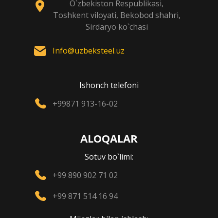
O`zbekiston Respublikasi,
Toshkent viloyati, Bekobod shahri,
Sirdaryo ko`chasi
Info@uzbeksteel.uz
Ishonch telefoni
+99871 913-16-02
ALOQALAR
Sotuv bo`limi:
+99 890 902 71 02
+99 871 514 16 94