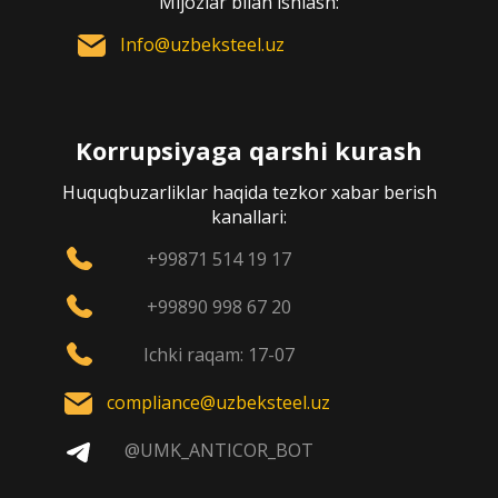
Mijozlar bilan ishlash:
Info@uzbeksteel.uz
Korrupsiyaga qarshi kurash
Huquqbuzarliklar haqida tezkor xabar berish
kanallari:
+99871 514 19 17
+99890 998 67 20
Ichki raqam: 17-07
compliance@uzbeksteel.uz
@UMK_ANTICOR_BOT