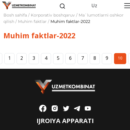
Uz
Bosh sahifa / Korporativ boshqaruv / Ma`lumotlarni oshkor
qilish / Muhim faktlar /
Muhim faktlar-2022
Muhim faktlar-2022
1
2
3
4
5
6
7
8
9
10
IJROIYA APPARATI