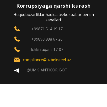
Korrupsiyaga qarshi kurash
Huquqbuzarliklar haqida tezkor xabar berish
kanallari:
+99871 514 19 17
+99890 998 67 20
Ichki raqam: 17-07
compliance@uzbeksteel.uz
@UMK_ANTICOR_BOT