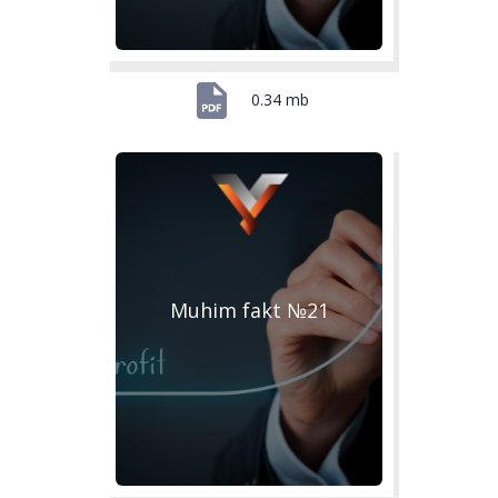
0.34 mb
Muhim fakt №21