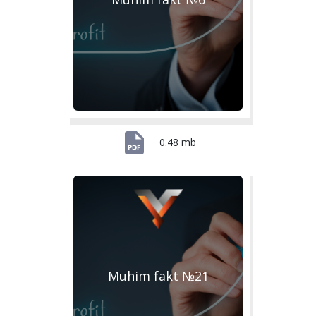
0.48 mb
Muhim fakt №21