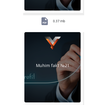
0.37 mb
Muhim fakt №21