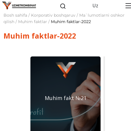
Uz
Bosh sahifa / Korporativ boshqaruv / Ma`lumotlarni oshkor
qilish / Muhim faktlar /
Muhim faktlar-2022
Muhim faktlar-2022
Muhim fakt №21