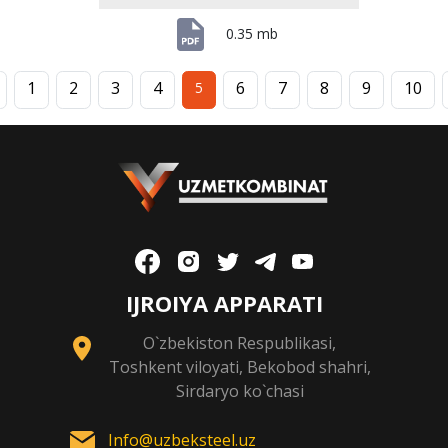
0.35 mb
1
2
3
4
6
7
8
9
10
5
IJROIYA APPARATI
O`zbekiston Respublikasi,
Toshkent viloyati, Bekobod shahri,
Sirdaryo ko`chasi
Info@uzbeksteel.uz