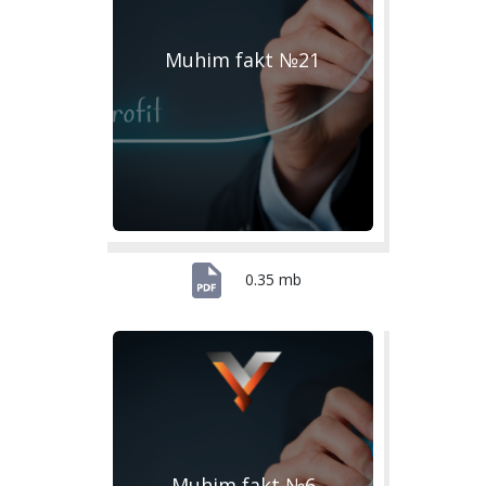
Muhim fakt №21
0.35 mb
Muhim fakt №6