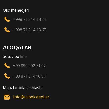
Ofis menedjeri
+998 71 514-14-23
+998 71 514-13-78
ALOQALAR
Sotuv bo`limi:
+99 890 902 71 02
+99 871 514 16 94
Mijozlar bilan ishlash:
Info@uzbeksteel.uz