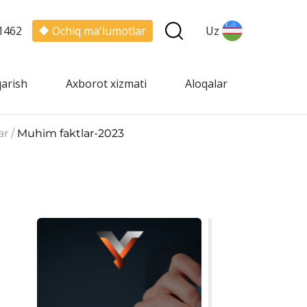
1462
Ochiq ma'lumotlar
Uz
qarish
Axborot xizmati
Aloqalar
ar /
Muhim faktlar-2023