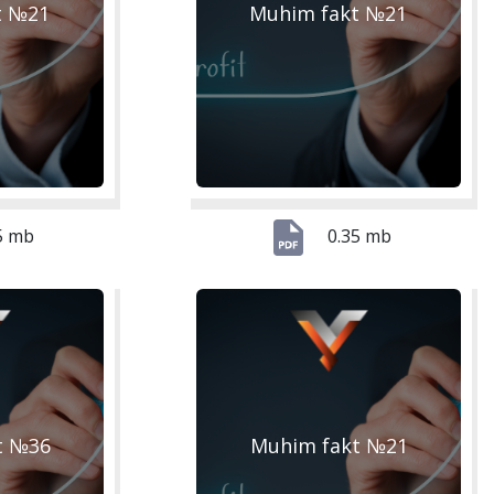
t №21
Muhim fakt №21
5 mb
0.35 mb
t №36
Muhim fakt №21