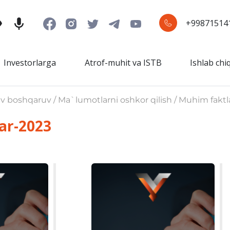
+99871514
Investorlarga
Atrof-muhit va ISTB
Ishlab chi
iv boshqaruv / Ma`lumotlarni oshkor qilish / Muhim faktl
ar-2023