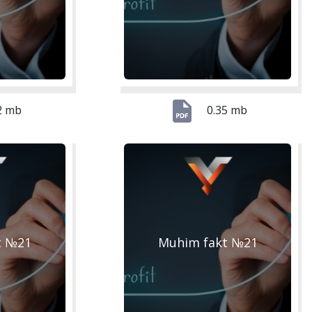
2 mb
0.35 mb
t №21
Muhim fakt №21