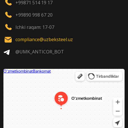
+99871 514 19 17
+99890 998 67 20
Ichki raqam: 17-07
compliance@uzbeksteel.uz
@UMK_ANTICOR_BOT