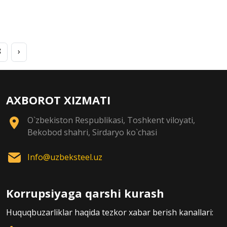
8
›
AXBOROT XIZMATI
O`zbekiston Respublikasi, Toshkent viloyati,
Bekobod shahri, Sirdaryo ko`chasi
Info@uzbeksteel.uz
Korrupsiyaga qarshi kurash
Huquqbuzarliklar haqida tezkor xabar berish kanallari: