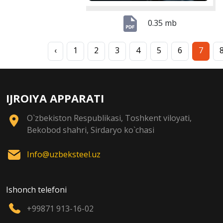
0.35 mb
‹
1
2
3
4
5
6
7
IJROIYA APPARATI
O`zbekiston Respublikasi, Toshkent viloyati,
Bekobod shahri, Sirdaryo ko`chasi
Info@uzbeksteel.uz
Ishonch telefoni
+99871 913-16-02