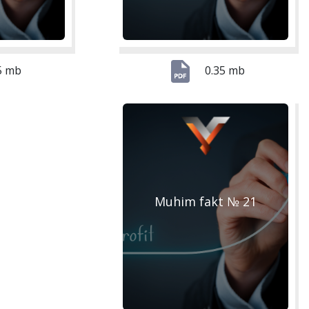
5 mb
0.35 mb
Muhim fakt № 21