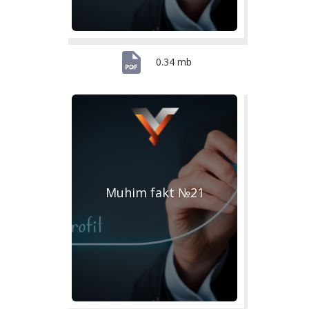
0.34 mb
Muhim fakt №21