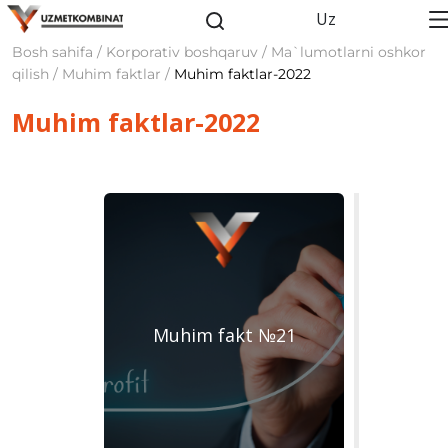
Uz
Bosh sahifa / Korporativ boshqaruv / Ma`lumotlarni oshkor
qilish / Muhim faktlar /
Muhim faktlar-2022
Muhim faktlar-2022
Muhim fakt №21