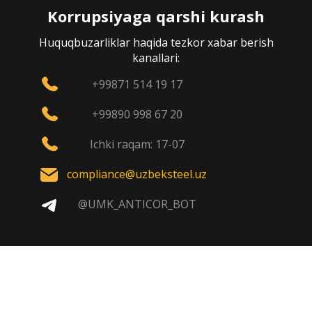
Korrupsiyaga qarshi kurash
Huquqbuzarliklar haqida tezkor xabar berish
kanallari:
+99871 514 19 17
+99890 998 67 20
Ichki raqam: 17-07
compliance@uzbeksteel.uz
@UMK_ANTICOR_BOT