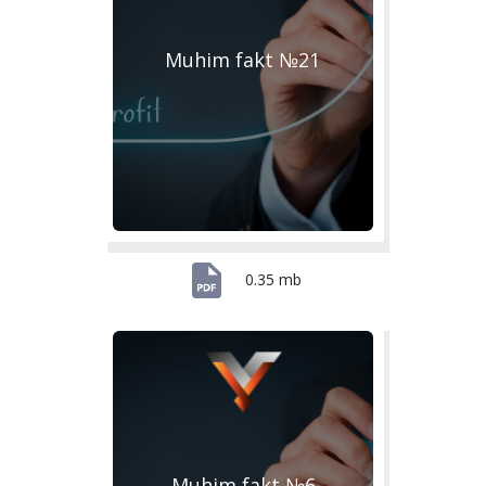
Muhim fakt №21
0.35 mb
Muhim fakt №6