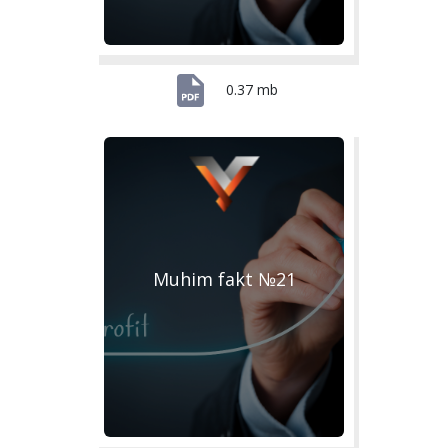
0.37 mb
Muhim fakt №21