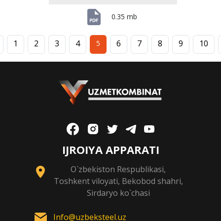
0.35 mb
1
2
3
4
6
7
8
9
10
5
IJROIYA APPARATI
O`zbekiston Respublikasi,
Toshkent viloyati, Bekobod shahri,
Sirdaryo ko`chasi
Info@uzbeksteel.uz