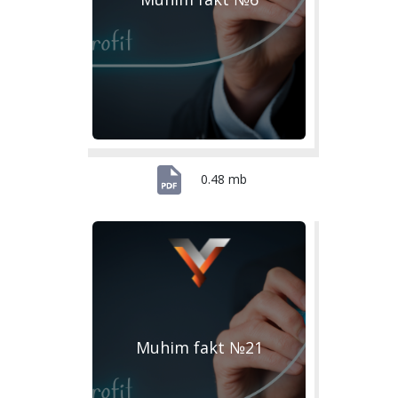
0.48 mb
Muhim fakt №21