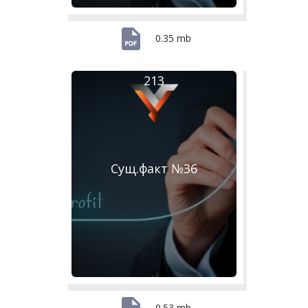
0.35 mb
213
Сущ.факт №36
0.53 mb