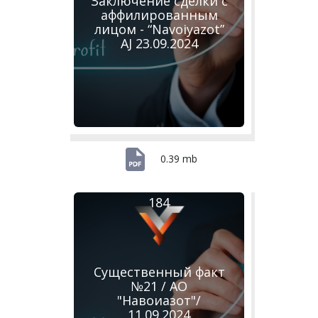
Заключение сделки с
аффилированным
лицом - “Navoiyazot”
AJ 23.09.2024
0.39 mb
184
Существенный факт
№21 / АО
"Навоиазот"/
11.09.2024