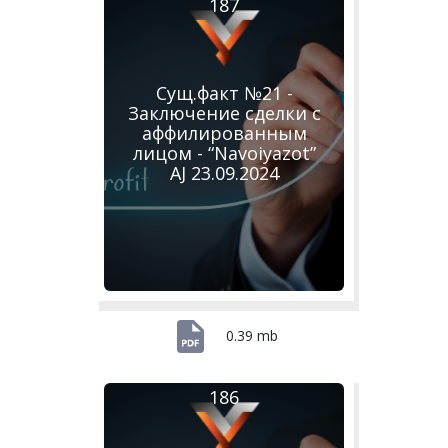
187
Сущ.факт №21 -
Заключение сделки с
аффилированным
лицом - “Navoiyazot”
AJ 23.09.2024
0.39 mb
186