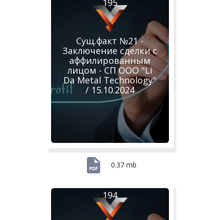
195
Сущ.факт №21 -
Заключение сделки с
аффилированным
лицом - СП ООО "Li
Da Metal Technology"
/ 15.10.2024
0.37 mb
194