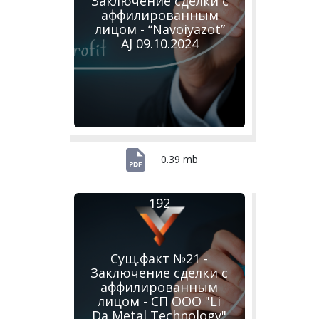
Заключение сделки с
аффилированным
лицом - “Navoiyazot”
AJ 09.10.2024
0.39 mb
192
Сущ.факт №21 -
Заключение сделки с
аффилированным
лицом - СП ООО "Li
Da Metal Technology"