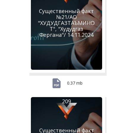
Существенный факт
№21/АО
"ХУДУДГАЗТАЪМИНО
Т", "Худудгаз
Фергана"/ 14.11.2024
0.37 mb
209
Существенный факт