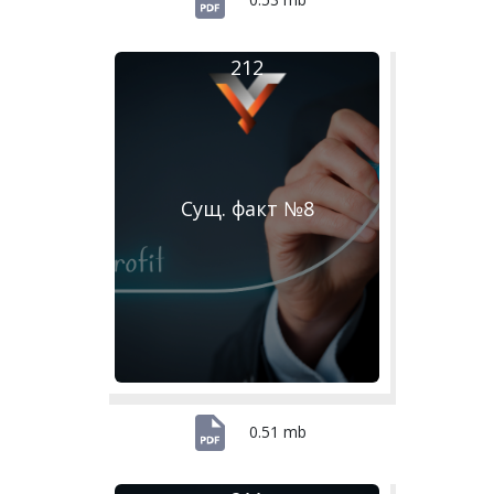
212
Сущ. факт №8
0.51 mb