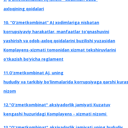
axloqining qoidalari
10. “O‘zmetkombinat” AJ xodimlariga nisbatan
korrupsiyaviy harakatlar, manfaatlar to‘qnashuvini
yashirish va odob-axloq qoidalarini buzilishi yuzasidan
Komplayens-xizmati tomonidan xizmat tekshiruvlarini
o‘tkazish bo‘yicha reglament
11.O‘zmetkombinat AJ, uning
hududiy va tarkibiy bo‘linmalarida korrupsiyaga qarshi kurash
nizom
12."O‘zmetkombinat" aksiyadorlik jamiyati Кuzatuv
kengashi huzuridagi Коmрlауеns - xizmati nizomi
13 "O'zmetkombinat" aksiyadorlik jamiyati,uning hududiy