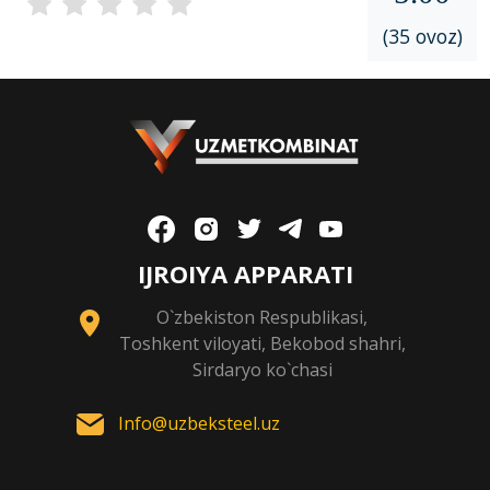
(35 ovoz)
IJROIYA APPARATI
O`zbekiston Respublikasi,
Toshkent viloyati, Bekobod shahri,
Sirdaryo ko`chasi
Info@uzbeksteel.uz