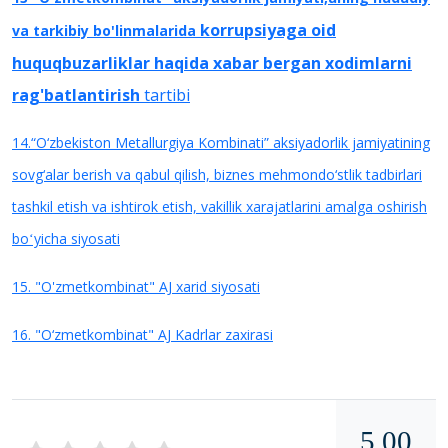
korrupsiyaga oid
va tarkibiy bo'linmalarida
huquqbuzarliklar haqida xabar bergan xodimlarni
rag'batlantirish
tartibi
14.“O‘zbekiston Metallurgiya Kombinati” aksiyadorlik jamiyatining
sovg‘alar berish va qabul qilish, biznes mehmondo‘stlik tadbirlari
tashkil etish va ishtirok etish, vakillik xarajatlarini amalga oshirish
boʻyicha siyosati
15. "O'zmetkombinat" AJ xarid siyosati
16. "O‘zmetkombinat" AJ Kadrlar zaxirasi
5.00