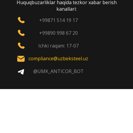
Huquqbuzarliklar haqida tezkor xabar berish
kanallari:
+99871 514 19 17
+99890 998 67 20
Ichki raqam: 17-07
compliance@uzbeksteel.uz
@UMK_ANTICOR_BOT