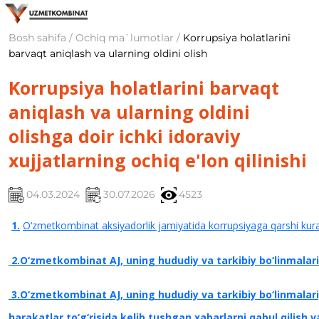
Bosh sahifa / Ochiq ma`lumotlar /
Korrupsiya holatlarini
barvaqt aniqlash va ularning oldini olish
Korrupsiya holatlarini barvaqt
aniqlash va ularning oldini
olishga doir ichki idoraviy
xujjatlarning ochiq e'lon qilinishi
04.03.2024
30.07.2026
4523
1
.
O‘zmetkombinat aksiyadorlik jamiyatida korrupsiyaga qarshi kura
2.O‘zmetkombinat AJ, uning hududiy va tarkibiy bo‘linmalari x
3.O‘zmetkombinat AJ, uning hududiy va tarkibiy bo‘linmalari
harakatlar to‘g‘risida kelib tushgan xabarlarni qabul
qilish 