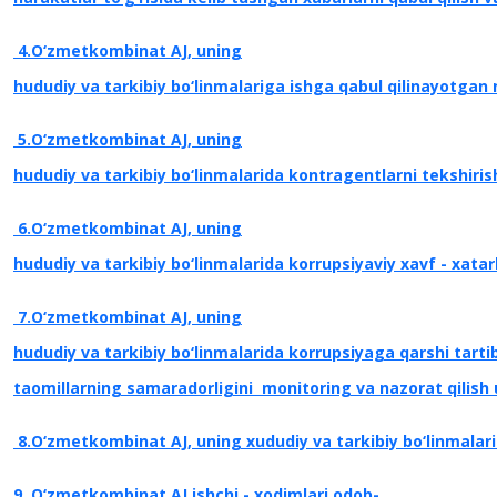
4.O‘zmetkombinat AJ, uning
hududiy va tarkibiy bo‘linmalariga ishga qabul qilinayotgan
5
.
O‘zmetkombinat AJ, uning
hududiy va tarkibiy bo‘linmalarida
kontragentlarni
tekshiris
6.O‘zmetkombinat AJ, uning
hududiy va tarkibiy bo‘linmalarida korrupsiyaviy
xavf - xatar
7
.
O‘zmetkombinat AJ, uning
hududiy va tarkibiy bo‘linmalarida korrupsiyaga
qarshi tarti
taomillarning samaradorligini
monitoring va nazorat qilish
8.O‘zmetkombinat AJ, uning xududiy va tarkibiy bo‘linmalar
9.
O‘zmetkombinat AJ ishchi - xodimlari odob-