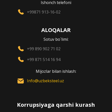
Ishonch telefoni
+99871 913-16-02
ALOQALAR
Sotuv bo`limi:
+99 890 902 71 02
+99 871 514 16 94
Mijozlar bilan ishlash:
Info@uzbeksteel.uz
Korrupsiyaga qarshi kurash