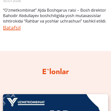
30.07.2026
“O‘zmetkombinat” AJda Boshqaruv raisi – Bosh direktor
Bahodir Abdullayev boshchiligida yosh mutaxassislar
ishtirokida “Rahbar va yoshlar uchrashuvi” tashkil etildi.
Batafsil
E`lonlar