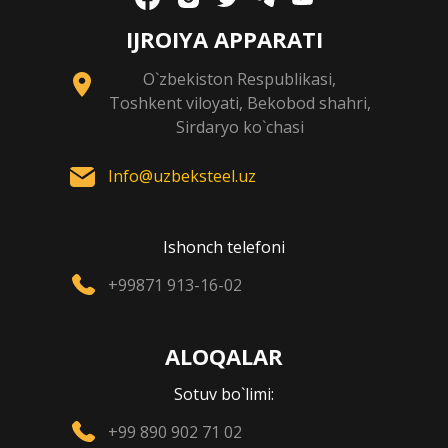
IJROIYA APPARATI
O`zbekiston Respublikasi,
Toshkent viloyati, Bekobod shahri,
Sirdaryo ko`chasi
Info@uzbeksteel.uz
Ishonch telefoni
+99871 913-16-02
ALOQALAR
Sotuv bo`limi:
+99 890 902 71 02