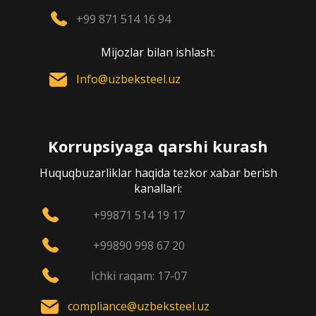
+99 871 514 16 94
Mijozlar bilan ishlash:
Info@uzbeksteel.uz
Korrupsiyaga qarshi kurash
Huquqbuzarliklar haqida tezkor xabar berish
kanallari:
+99871 514 19 17
+99890 998 67 20
Ichki raqam: 17-07
compliance@uzbeksteel.uz