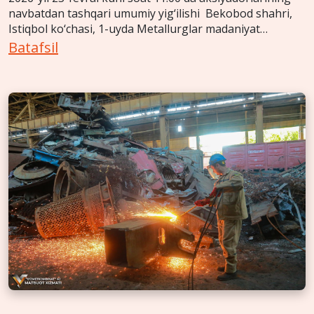
navbatdan tashqari umumiy yig‘ilishi Bekobod shahri,
Istiqbol ko‘chasi, 1-uyda Metallurglar madaniyat
saroyida o‘tkaziladi.
Batafsil