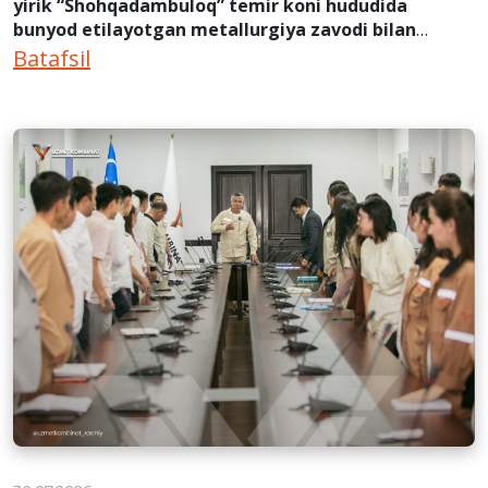
yirik “Shohqadambuloq” temir koni hududida
bunyod etilayotgan metallurgiya zavodi bilan
tanishib, hamkorlik bo‘yicha muhim kelishuvga
Batafsil
erishdi.