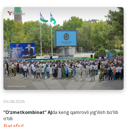
04.08.2026
“O‘zmetkombinat” AJ
da keng qamrovli yig‘ilish bo‘lib
o‘tdi.
Batafsil