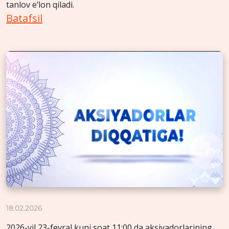
tanlov e’lon qiladi.
Batafsil
18.02.2026
2026-yil 23-fevral kuni soat 11:00 da aksiyadorlarining