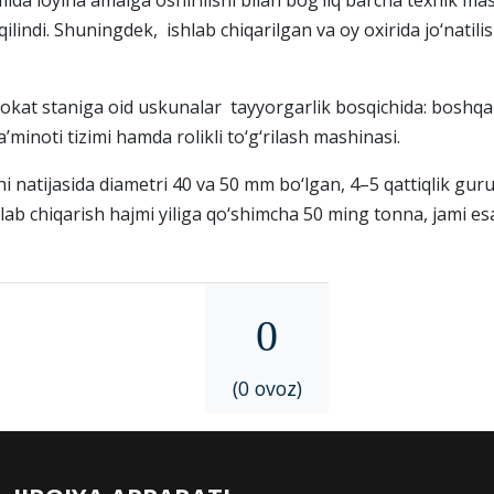
omida loyiha amalga oshirilishi bilan bog‘liq barcha texnik m
ndi. Shuningdek, ishlab chiqarilgan va oy oxirida jo‘natilish
rokat staniga oid uskunalar tayyorgarlik bosqichida: boshqaru
’minoti tizimi hamda rolikli to‘g‘rilash mashinasi.
hi natijasida diametri 40 va 50 mm bo‘lgan, 4–5 qattiqlik guru
lab chiqarish hajmi yiliga qo‘shimcha 50 ming tonna, jami es
0
(0 ovoz)