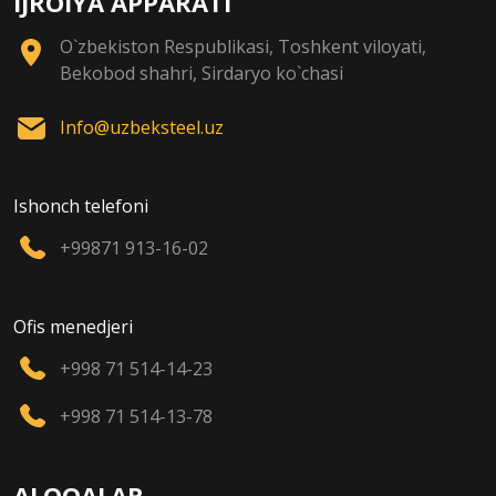
IJROIYA APPARATI
O`zbekiston Respublikasi, Toshkent viloyati,
Bekobod shahri, Sirdaryo ko`chasi
Info@uzbeksteel.uz
Ishonch telefoni
+99871 913-16-02
Ofis menedjeri
+998 71 514-14-23
+998 71 514-13-78
ALOQALAR