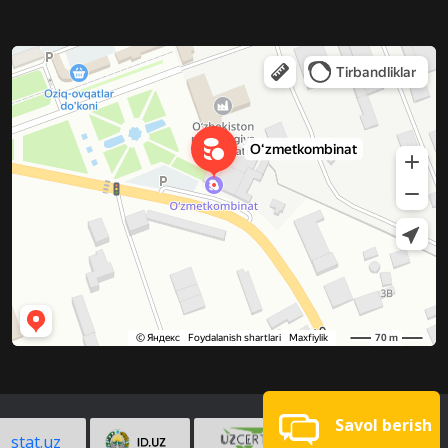
Savol berish
stat.uz