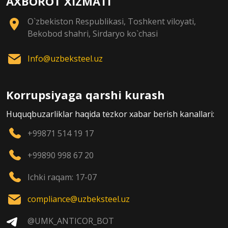
AXBOROT XIZMATI
O`zbekiston Respublikasi, Toshkent viloyati,
Bekobod shahri, Sirdaryo ko`chasi
Info@uzbeksteel.uz
Korrupsiyaga qarshi kurash
Huquqbuzarliklar haqida tezkor xabar berish kanallari:
+99871 514 19 17
+99890 998 67 20
Ichki raqam: 17-07
compliance@uzbeksteel.uz
@UMK_ANTICOR_BOT