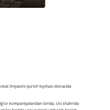
okat liniyasini qurish loyihasi doirasida
lg’or kompaniyalaridan birida, Usi shahrida