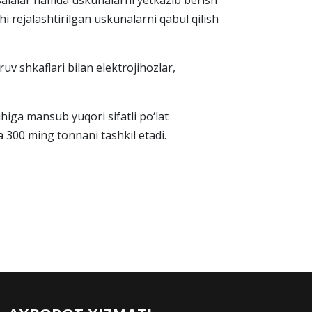
asalalar hamda uskunalarni yetkazib berish
i rejalashtirilgan uskunalarni qabul qilish
v shkaflari bilan elektrojihozlar,
higa mansub yuqori sifatli po‘lat
a 300 ming tonnani tashkil etadi.