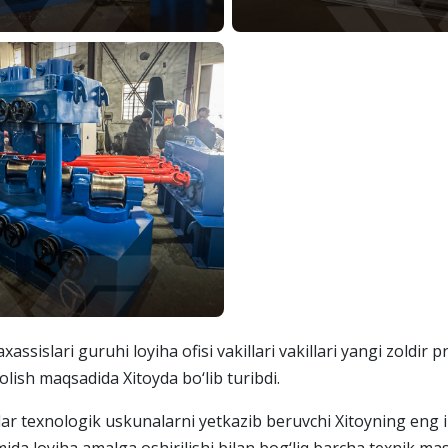
sislari guruhi loyiha ofisi vakillari vakillari yangi zoldir pr
olish maqsadida Xitoyda bo‘lib turibdi.
ar texnologik uskunalarni yetkazib beruvchi Xitoyning eng i