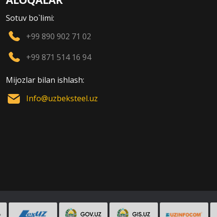
Sotuv bo`limi:
+99 890 902 71 02
+99 871 514 16 94
Mijozlar bilan ishlash:
Info@uzbeksteel.uz