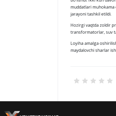
bo‘lishdi. Ikki kun dav
muddatlari muhokama qili
jarayoni tashkil etildi.
Hozirgi vaqtda zoldir p
transformatorlar, suv ta
Loyiha amalga oshirilis
maydalovchi sharlar ish