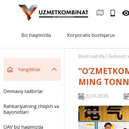
Biz haqimizda
Korporativ boshqaruv
Bosh sahifa / Axborot x
“O’ZMETKOM
Yangiliklar
MING TONN
Ommaviy tadbirlar
22.01.2026
Rahbariyatning chiqish va
bayonotlari
OAV biz haqimizda