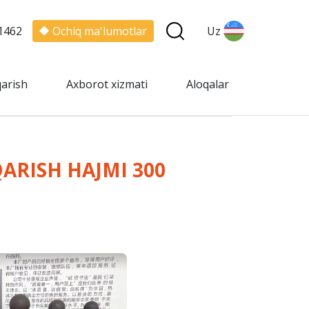
1462
Ochiq ma'lumotlar
Uz
qarish
Axborot xizmati
Aloqalar
ARISH HAJMI 300