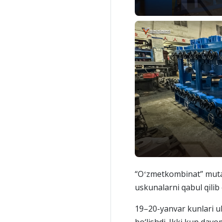
“Oʻzmetkombinat” mutaxas
uskunalarni qabul qilib 
19–20-yanvar kunlari ul