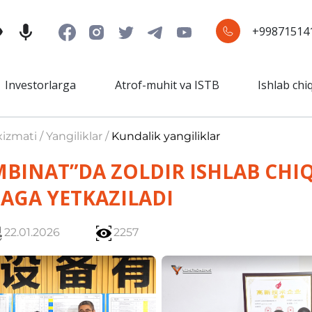
+99871514
Investorlarga
Atrof-muhit va ISTB
Ishlab chi
izmati / Yangiliklar /
Kundalik yangiliklar
BINAT”DA ZOLDIR ISHLAB CHIQ
AGA YETKAZILADI
22.01.2026
2257