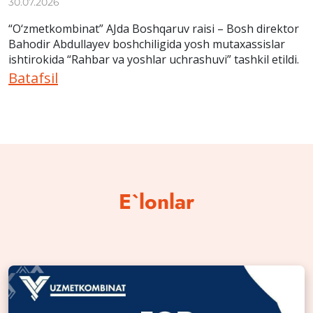
30.07.2026
“O‘zmetkombinat” AJda Boshqaruv raisi – Bosh direktor
Bahodir Abdullayev boshchiligida yosh mutaxassislar
ishtirokida “Rahbar va yoshlar uchrashuvi” tashkil etildi.
Batafsil
E`lonlar