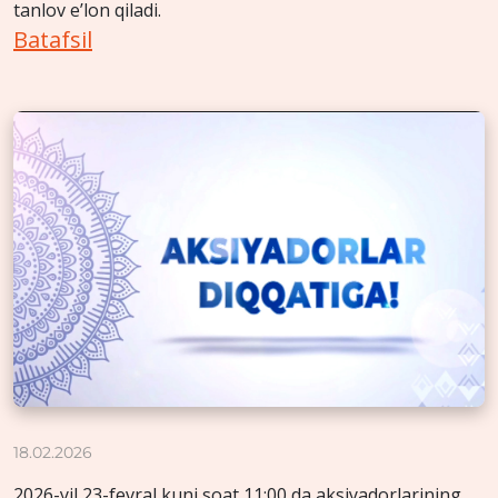
tanlov e’lon qiladi.
Batafsil
18.02.2026
2026-yil 23-fevral kuni soat 11:00 da aksiyadorlarining