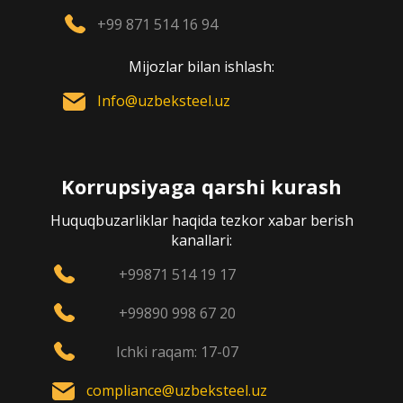
+99 871 514 16 94
Mijozlar bilan ishlash:
Info@uzbeksteel.uz
Korrupsiyaga qarshi kurash
Huquqbuzarliklar haqida tezkor xabar berish
kanallari:
+99871 514 19 17
+99890 998 67 20
Ichki raqam: 17-07
compliance@uzbeksteel.uz