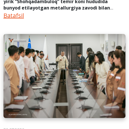
yirik “Shohqadambuloq” temir koni hududida
bunyod etilayotgan metallurgiya zavodi bilan
tanishib, hamkorlik bo‘yicha muhim kelishuvga
Batafsil
erishdi.