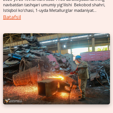
navbatdan tashqari umumiy yig‘ilishi Bekobod shahri,
Istiqbol ko‘chasi, 1-uyda Metallurglar madaniyat
saroyida o‘tkaziladi.
Batafsil