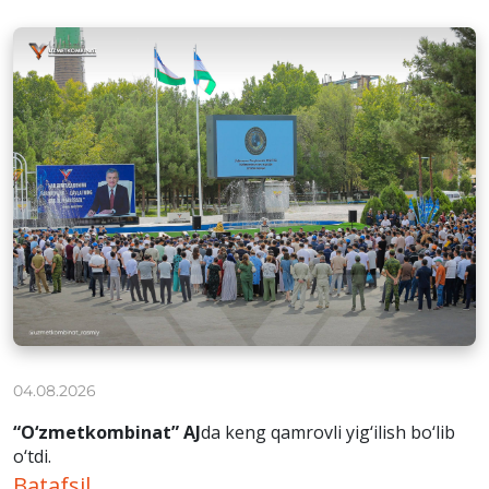
04.08.2026
“O‘zmetkombinat” AJ
da keng qamrovli yig‘ilish bo‘lib
o‘tdi.
Batafsil