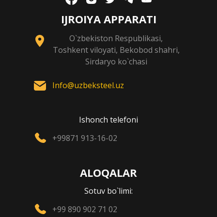
IJROIYA APPARATI
O`zbekiston Respublikasi,
Toshkent viloyati, Bekobod shahri,
Sirdaryo ko`chasi
Info@uzbeksteel.uz
Ishonch telefoni
+99871 913-16-02
ALOQALAR
Sotuv bo`limi:
+99 890 902 71 02