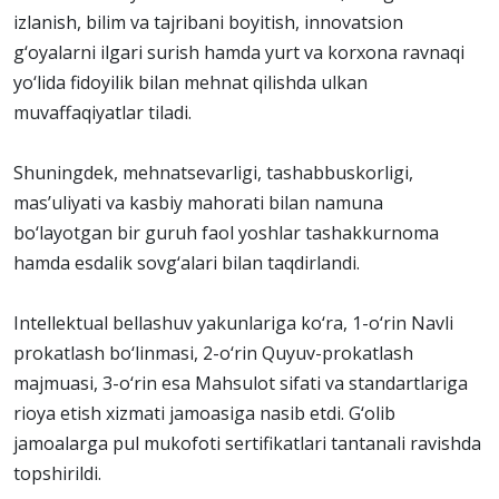
izlanish, bilim va tajribani boyitish, innovatsion
g‘oyalarni ilgari surish hamda yurt va korxona ravnaqi
yo‘lida fidoyilik bilan mehnat qilishda ulkan
muvaffaqiyatlar tiladi.
Shuningdek, mehnatsevarligi, tashabbuskorligi,
mas’uliyati va kasbiy mahorati bilan namuna
bo‘layotgan bir guruh faol yoshlar tashakkurnoma
hamda esdalik sovg‘alari bilan taqdirlandi.
Intellektual bellashuv yakunlariga ko‘ra, 1-o‘rin Navli
prokatlash bo‘linmasi, 2-o‘rin Quyuv-prokatlash
majmuasi, 3-o‘rin esa Mahsulot sifati va standartlariga
rioya etish xizmati jamoasiga nasib etdi. G‘olib
jamoalarga pul mukofoti sertifikatlari tantanali ravishda
topshirildi.