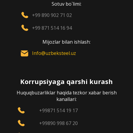
Sotuv bo`limi:
+99 890 902 71 02
+99 871 514 16 94
Mijozlar bilan ishlash:
Info@uzbeksteel.uz
Korrupsiyaga qarshi kurash
Huquqbuzarliklar haqida tezkor xabar berish
kanallari:
+99871 514 19 17
+99890 998 67 20