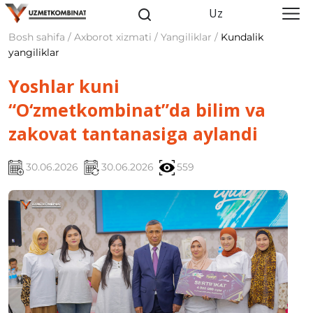
Uz
Bosh sahifa / Axborot xizmati / Yangiliklar /
Kundalik
yangiliklar
Yoshlar kuni
“O‘zmetkombinat”da bilim va
zakovat tantanasiga aylandi
30.06.2026
30.06.2026
559