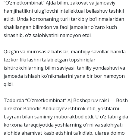
“O‘zmetkombinat” AJda bilim, zakovat va jamoaviy
hamjihatlikni ulug‘lovchi intellektual bellashuv tashkil
etildi. Unda korxonaning turli tarkibiy bo‘linmalaridan
shakllangan bilimdon va faol jamoalar o‘zaro kuch
sinashib, o‘z salohiyatini namoyon etdi.
Qizg‘in va murosasiz bahslar, mantiqiy savollar hamda
tezkor fikrlashni talab etgan topshiriqlar
ishtirokchilarning bilim saviyasi, tahliliy yondashuvi va
jamoada ishlash ko‘nikmalarini yana bir bor namoyon
qildi.
Tadbirda “O‘zmetkombinat” AJ Boshqaruv raisi — Bosh
direktor Bahodir Abdullayev ishtirok etib, yoshlarni
bayram bilan samimiy muborakbod etdi. U o‘z tabrigida
korxona taraqqiyotida yoshlarning o‘rni va salohiyati
alohida ahamiyat kasb etishini ta’kidlab, ularga doimo