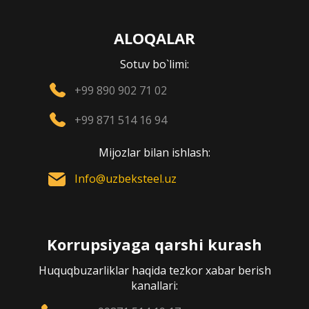
ALOQALAR
Sotuv bo`limi:
+99 890 902 71 02
+99 871 514 16 94
Mijozlar bilan ishlash:
Info@uzbeksteel.uz
Korrupsiyaga qarshi kurash
Huquqbuzarliklar haqida tezkor xabar berish
kanallari: