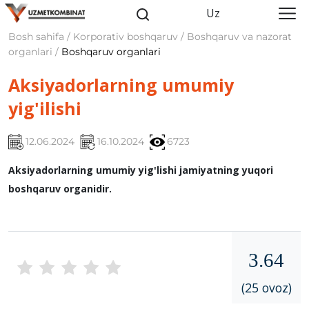
Uz
Bosh sahifa / Korporativ boshqaruv / Boshqaruv va nazorat
organlari /
Boshqaruv organlari
Aksiyadorlarning umumiy
yig'ilishi
12.06.2024
16.10.2024
6723
Aksiyadorlarning umumiy yig'lishi jamiyatning yuqori
boshqaruv organidir.
3.64
(25 ovoz)