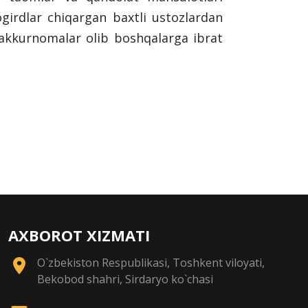
ogirdlar chiqargan baxtli ustozlardan
shakkurnomalar olib boshqalarga ibrat
AXBOROT XIZMATI
O`zbekiston Respublikasi, Toshkent viloyati,
Bekobod shahri, Sirdaryo ko`chasi