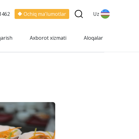
1462
Ochiq ma'lumotlar
Uz
qarish
Axborot xizmati
Aloqalar