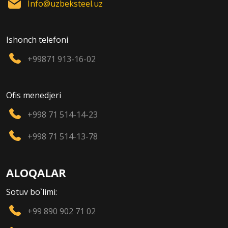
Info@uzbeksteel.uz
Ishonch telefoni
+99871 913-16-02
Ofis menedjeri
+998 71 514-14-23
+998 71 514-13-78
ALOQALAR
Sotuv bo`limi:
+99 890 902 71 02