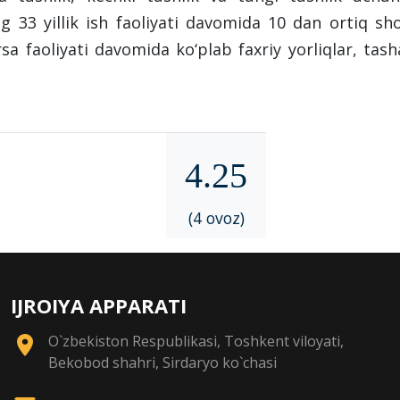
ng 33 yillik ish faoliyati davomida 10 dan ortiq sh
rsa faoliyati davomida ko‘plab faxriy yorliqlar, ta
4.25
(4 ovoz)
IJROIYA APPARATI
O`zbekiston Respublikasi, Toshkent viloyati,
Bekobod shahri, Sirdaryo ko`chasi