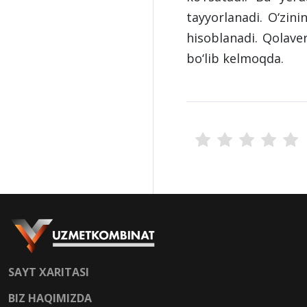
tayyorlanadi. O‘zini
hisoblanadi. Qolave
bo‘lib kelmoqda.
SAYT XARITASI
BIZ HAQIMIZDA