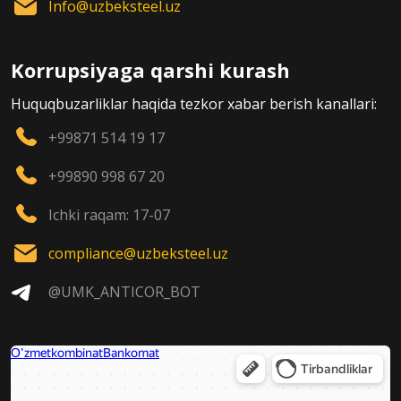
Info@uzbeksteel.uz
Korrupsiyaga qarshi kurash
Huquqbuzarliklar haqida tezkor xabar berish kanallari:
+99871 514 19 17
+99890 998 67 20
Ichki raqam: 17-07
compliance@uzbeksteel.uz
@UMK_ANTICOR_BOT