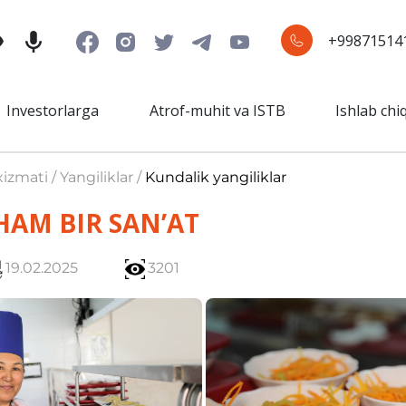
+99871514
Investorlarga
Atrof-muhit va ISTB
Ishlab chi
izmati / Yangiliklar /
Kundalik yangiliklar
HAM BIR SAN’AT
19.02.2025
3201