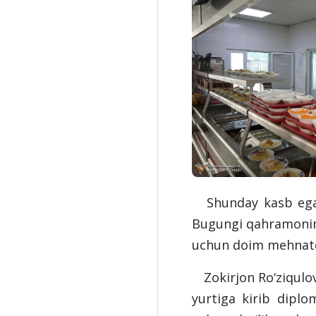
Shunday kasb egala
Bugungi qahramonimi
uchun doim mehnatd
Zokirjon Ro‘ziqulov
yurtiga kirib dipl