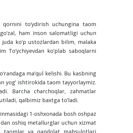
 qornini to‘ydirish uchungina taom
 go‘zal, ham inson salomatligi uchun
 juda ko‘p ustozlardan bilim, malaka
rim To‘ychiyevdan ko‘plab saboqlarni
‘randaga ma’qul kelishi. Bu kasbning
n yog‘ ishtirokida taom tayyorlaymiz.
adi. Barcha charchoqlar, zahmatlar
iladi, qalbimiz baxtga to‘ladi.
‘linmasidagi 1-oshxonada bosh oshpaz
 dan oshiq metallurglar uchun xizmat
un taomlar va qandolat mahsulotlari