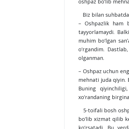
oshpaz bo‘lib mehna
Biz bilan suhbatda u
– Oshpazlik ham bi
tayyorlamaydi. Balk
muhim bo‘lgan san’a
o‘rgandim. Dastlab,
olganman.
– Oshpaz uchun eng 
mehnati juda qiyin. 
Buning qiyinchilig
xo‘randaning birgina
5-toifali bosh oshp
bo‘lib xizmat qilib
ko‘rsatadi. Bu yer