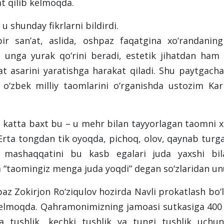
t qilib kelmoqda.
 shunday fikrlarni bildirdi.
r san’at, aslida, oshpaz faqatgina xo‘randaning
i unga yurak qo‘rini beradi, estetik jihatdan ham
t asarini yaratishga harakat qiladi. Shu paytgacha
 o‘zbek milliy taomlarini o‘rganishda ustozim Ka
katta baxt bu – u mehr bilan tayyorlagan taomni xo
Erta tongdan tik oyoqda, pichoq, olov, qaynab turga
i, mashaqqatini bu kasb egalari juda yaxshi bil
 “taomingiz menga juda yoqdi” degan so‘zlaridan unut
az Zokirjon Ro‘ziqulov hozirda Navli prokatlash bo
 kelmoqda. Qahramonimizning jamoasi sutkasiga 400
da tushlik, kechki tushlik va tungi tushlik uch