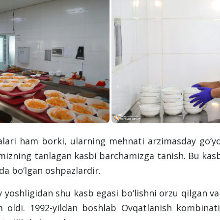
ri ham borki, ularning mehnati arzimasday go‘yo,
zning tanlagan kasbi barchamizga tanish. Bu kasb 
a bo‘lgan oshpazlardir.
 yoshligidan shu kasb egasi bo‘lishni orzu qilgan v
om oldi. 1992-yildan boshlab Ovqatlanish kombinat