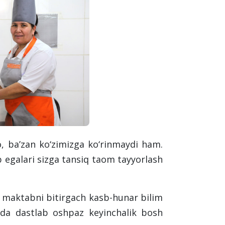
 ba’zan ko‘zimizga ko‘rinmaydi ham.
egalari sizga tansiq taom tayyorlash
a maktabni bitirgach kasb-hunar bilim
ida dastlab oshpaz keyinchalik bosh