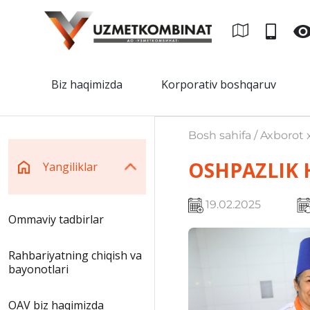
Biz haqimizda
Korporativ boshqaruv
Bosh sahifa / Axborot x
OSHPAZLIK 
Yangiliklar
19.02.2025
Ommaviy tadbirlar
Rahbariyatning chiqish va
bayonotlari
OAV biz haqimizda