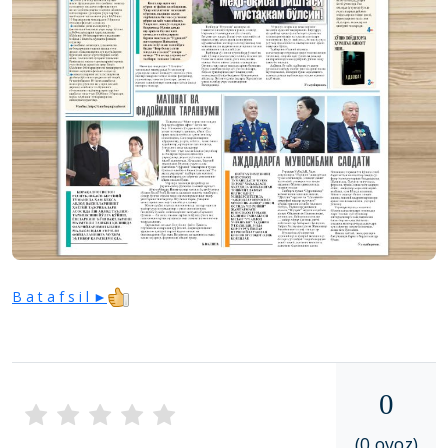
B a t a f s i l ►
0
(0 ovoz)