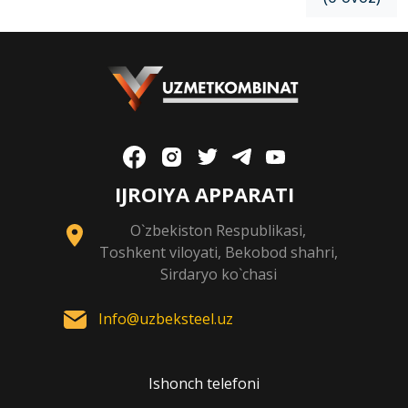
IJROIYA APPARATI
O`zbekiston Respublikasi,
Toshkent viloyati, Bekobod shahri,
Sirdaryo ko`chasi
Info@uzbeksteel.uz
Ishonch telefoni