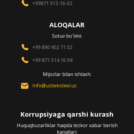
+99871 913-16-02
ALOQALAR
Sotuv bo`limi:
+99 890 902 71 02
+99 871 514 16 94
Mijozlar bilan ishlash:
Info@uzbeksteel.uz
Korrupsiyaga qarshi kurash
Huquqbuzarliklar haqida tezkor xabar berish
kanallari: