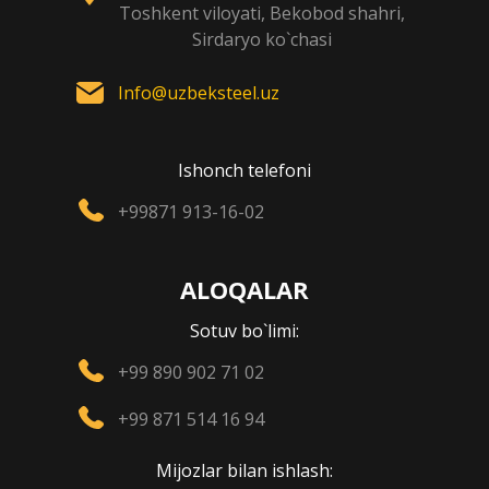
Toshkent viloyati, Bekobod shahri,
Sirdaryo ko`chasi
Info@uzbeksteel.uz
Ishonch telefoni
+99871 913-16-02
ALOQALAR
Sotuv bo`limi:
+99 890 902 71 02
+99 871 514 16 94
Mijozlar bilan ishlash: