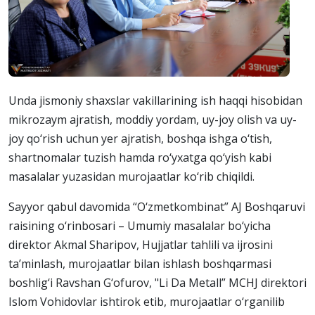
Unda jismoniy shaxslar vakillarining ish haqqi hisobidan
mikrozaym ajratish, moddiy yordam, uy-joy olish va uy-
joy qo‘rish uchun yer ajratish, boshqa ishga o‘tish,
shartnomalar tuzish hamda ro‘yxatga qo‘yish kabi
masalalar yuzasidan murojaatlar ko‘rib chiqildi.
Sayyor qabul davomida “O‘zmetkombinat” AJ Boshqaruvi
raisining o‘rinbosari – Umumiy masalalar bo‘yicha
direktor Akmal Sharipov, Hujjatlar tahlili va ijrosini
ta’minlash, murojaatlar bilan ishlash boshqarmasi
boshlig‘i Ravshan G‘ofurov, "Li Da Metall” MCHJ direktori
Islom Vohidovlar ishtirok etib, murojaatlar o‘rganilib