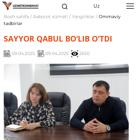
Uz
Bosh sahifa / Axborot xizmati / Yangiliklar /
Ommaviy
tadbirlar
SAYYOR QABUL BO‘LIB O‘TDI
09.04.2025
09.04.2025
2650