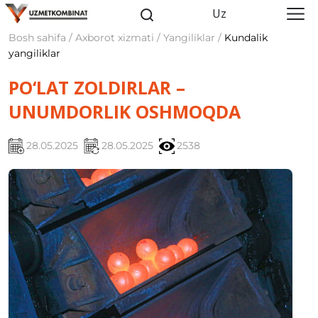
Uz
Bosh sahifa / Axborot xizmati / Yangiliklar /
Kundalik
yangiliklar
PO‘LAT ZOLDIRLAR –
UNUMDORLIK OSHMOQDA
28.05.2025
28.05.2025
2538