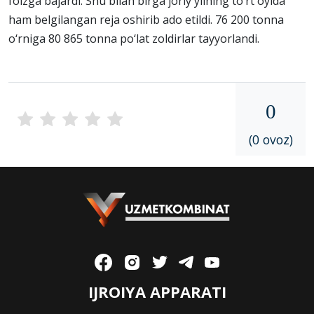
foizga bajardi. Shu bilan birga joriy yilning to‘rt oyida
ham belgilangan reja oshirib ado etildi. 76 200 tonna
o‘rniga 80 865 tonna po‘lat zoldirlar tayyorlandi.
0
(0 ovoz)
IJROIYA APPARATI