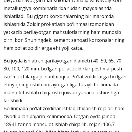
tayyorlanayotgan mahsulotlar Olmaliq va Navoiy kon-
metallurgiya kombinatlarida rudani maydalashda
ishlatiladi. Bu gigant korxonalarning bir maromda
ishlashida Zoldir prokatlash bo‘linmasi tomonidan
yetkazib berilayotgan mahsulotlarning ham munosib
o‘rni bor. Shuningdek, sement sanoati korxonalarining
ham po‘lat zoldirlarga ehtiyoji katta.
Bu joyda ishlab chiqarilayotgan diametri 40, 50, 65, 70,
80, 100, 120 mm. bo‘lgan po‘lat zoldirlar peshma-pesh
iste’molchilarga jo‘natilmoqda. Po‘lat zoldirlarga bo‘lgan
ehtiyojning oshib borayotganliga tufayli bo‘linmada
mahsulot ishlab chiqarish quvvati yanada oshirishga
kirishildi.
Bo‘linmada po‘lat zoldirlar ishlab chiqarish rejalari ham
ziyodi bilan bajarib kelinmoqda. O‘tgan oyda jamoa
18941 tonna mahsulot ishlab chiqarib, rejani 106,7