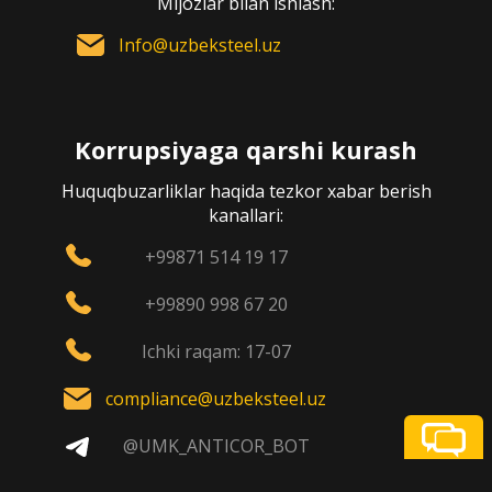
Mijozlar bilan ishlash:
Info@uzbeksteel.uz
Korrupsiyaga qarshi kurash
Huquqbuzarliklar haqida tezkor xabar berish
kanallari:
+99871 514 19 17
+99890 998 67 20
Ichki raqam: 17-07
compliance@uzbeksteel.uz
@UMK_ANTICOR_BOT