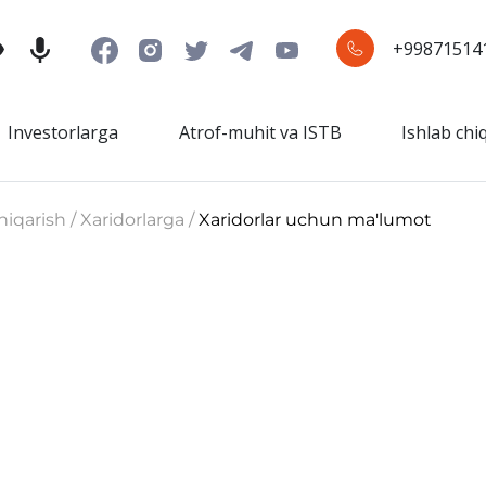
+99871514
Investorlarga
Atrof-muhit va ISTB
Ishlab chi
hiqarish / Xaridorlarga /
Xaridorlar uchun ma'lumot