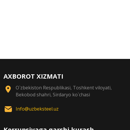
AXBOROT XIZMATI
O`zbekiston Respublikasi, Toshkent viloyati,
Bekobod shahri, Sirdaryo ko`chasi
Info@uzbeksteel.uz
Korrupsiyaga qarshi kurash