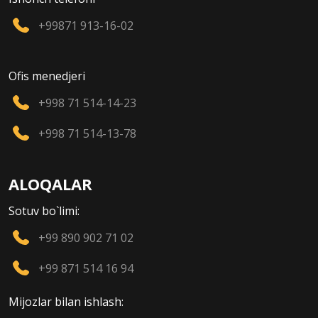
+99871 913-16-02
Ofis menedjeri
+998 71 514-14-23
+998 71 514-13-78
ALOQALAR
Sotuv bo`limi:
+99 890 902 71 02
+99 871 514 16 94
Mijozlar bilan ishlash: