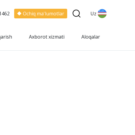
1462
Ochiq ma'lumotlar
Uz
qarish
Axborot xizmati
Aloqalar