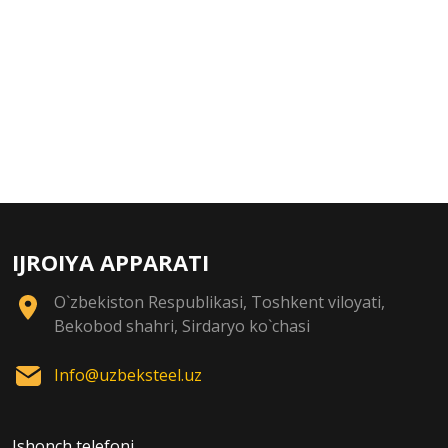
IJROIYA APPARATI
O`zbekiston Respublikasi, Toshkent viloyati,
Bekobod shahri, Sirdaryo ko`chasi
Info@uzbeksteel.uz
Ishonch telefoni