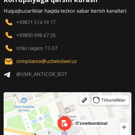
Huquqbuzarliklar haqida tezkor xabar berish kanallari:
+99871 514 19 17
+99890 998 67 20
Ichki raqam: 17-07
compliance@uzbeksteel.uz
@UMK_ANTICOR_BOT