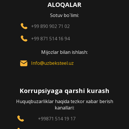
ALOQALAR
Sotuv bo`limi:
+99 890 902 71 02
+99 871 514 16 94
Mijozlar bilan ishlash:
Info@uzbeksteel.uz
Korrupsiyaga qarshi kurash
Huquqbuzarliklar haqida tezkor xabar berish
kanallari:
+99871 514 19 17