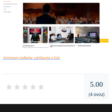
Ommaviy tadbirlar sahifasiga o`tish
5.00
(4 ovoz)