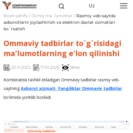
Uz
Bosh sahifa / Ochiq ma`lumotlar /
Rasmiy veb-saytda
axborotlarni joylashtirish va elektron davlat xizmatlari
ko`rsatish
Ommaviy tadbirlar to`g`risidagi
ma'lumotlarning e'lon qilinishi
20.11.2023
17.10.2025
3846
Kombinatda tashkil etiladigan Ommaviy tadbirlar rasmiy veb-
saytning
Axborot xizmati
-
Yangiliklar
-
Ommaviy tadbirlar
bo'limida yoritilib boriladi.