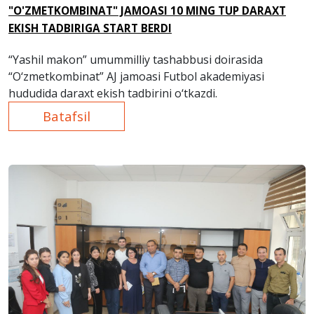
"O'ZMETKOMBINAT" JAMOASI 10 MING TUP DARAXT
EKISH TADBIRIGA START BERDI
“Yashil makon” umummilliy tashabbusi doirasida
“O‘zmetkombinat” AJ jamoasi Futbol akademiyasi
hududida daraxt ekish tadbirini o‘tkazdi.
Batafsil