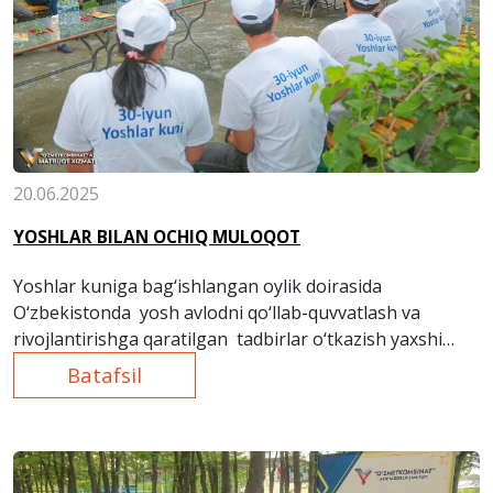
20.06.2025
YOSHLAR BILAN OCHIQ MULOQOT
Yoshlar kuniga bag‘ishlangan oylik doirasida
O‘zbekistonda yosh avlodni qo‘llab-quvvatlash va
rivojlantirishga qaratilgan tadbirlar o‘tkazish yaxshi
an’anaga aylangan.
Batafsil