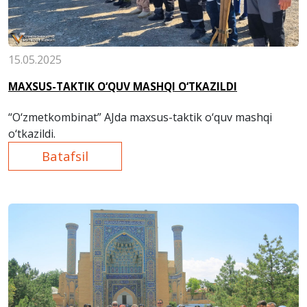
15.05.2025
MAXSUS-TAKTIK O‘QUV MASHQI O‘TKAZILDI
“O‘zmetkombinat” AJda maxsus-taktik o‘quv mashqi
o‘tkazildi.
Batafsil