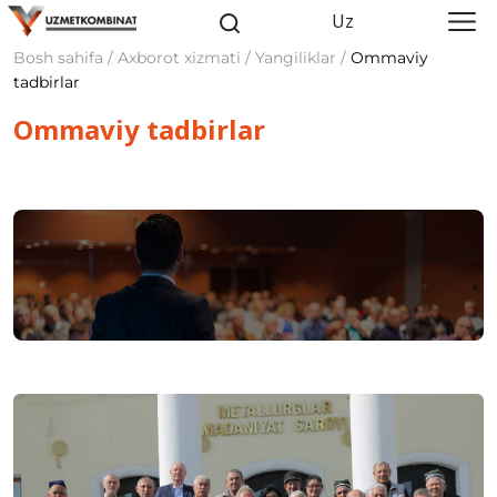
Uz
Bosh sahifa / Axborot xizmati / Yangiliklar /
Ommaviy
tadbirlar
Ommaviy tadbirlar