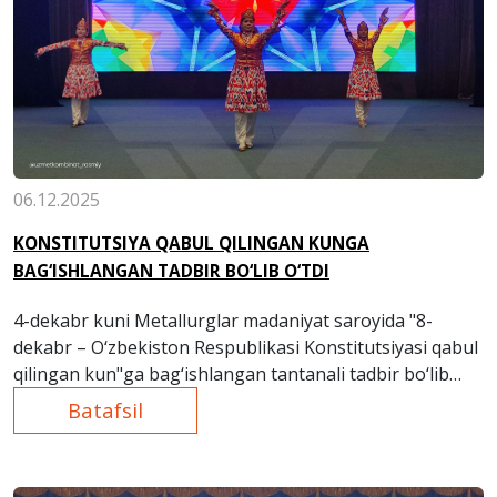
06.12.2025
KONSTITUTSIYA QABUL QILINGAN KUNGA
BAG‘ISHLANGAN TADBIR BO‘LIB O‘TDI
4-dekabr kuni Metallurglar madaniyat saroyida "8-
dekabr – O‘zbekiston Respublikasi Konstitutsiyasi qabul
qilingan kun"ga bag‘ishlangan tantanali tadbir bo‘lib
o‘tdi.
Batafsil