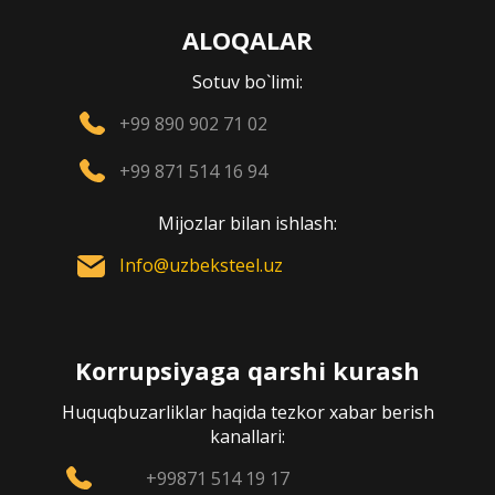
ALOQALAR
Sotuv bo`limi:
+99 890 902 71 02
+99 871 514 16 94
Mijozlar bilan ishlash:
Info@uzbeksteel.uz
Korrupsiyaga qarshi kurash
Huquqbuzarliklar haqida tezkor xabar berish
kanallari:
+99871 514 19 17