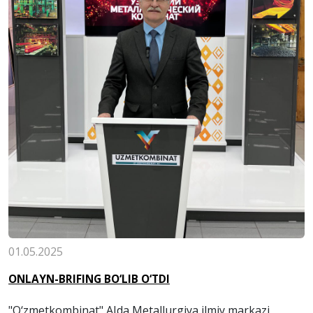
01.05.2025
ONLAYN-BRIFING BO‘LIB O‘TDI
"O‘zmetkombinat" AJda Metallurgiya ilmiy markazi