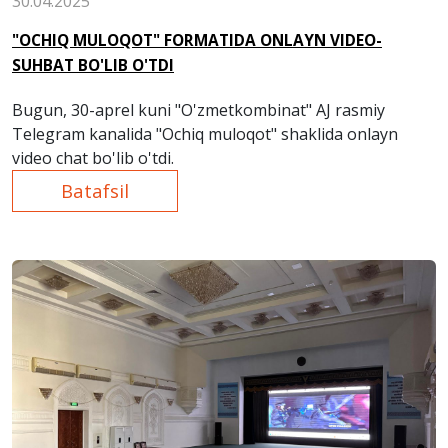
30.04.2025
"OCHIQ MULOQOT" FORMATIDA ONLAYN VIDEO-
SUHBAT BO'LIB O'TDI
Bugun, 30-aprel kuni "O'zmetkombinat" AJ rasmiy
Telegram kanalida "Ochiq muloqot" shaklida onlayn
video chat bo'lib o'tdi.
Batafsil