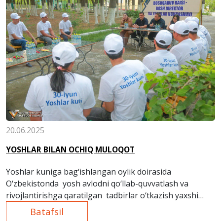
20.06.2025
YOSHLAR BILAN OCHIQ MULOQOT
Yoshlar kuniga bag‘ishlangan oylik doirasida
O‘zbekistonda yosh avlodni qo‘llab-quvvatlash va
rivojlantirishga qaratilgan tadbirlar o‘tkazish yaxshi
an’anaga aylangan.
Batafsil