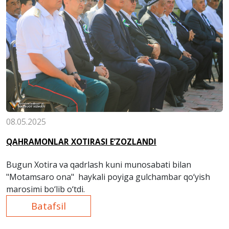
08.05.2025
QAHRAMONLAR XOTIRASI E’ZOZLANDI
Bugun Xotira va qadrlash kuni munosabati bilan
"Motamsaro ona" haykali poyiga gulchambar qo‘yish
marosimi bo‘lib o‘tdi.
Batafsil