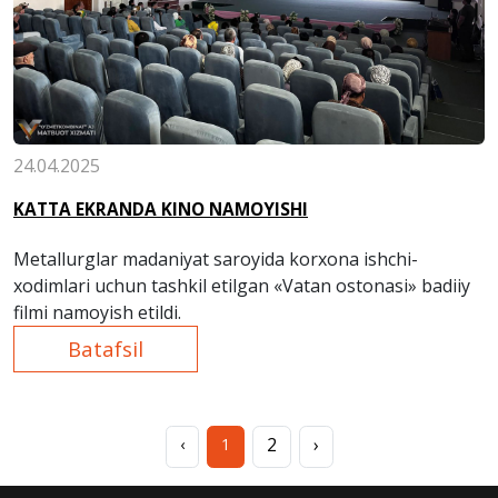
24.04.2025
KATTA EKRANDA KINO NAMOYISHI
Metallurglar madaniyat saroyida korxona ishchi-
xodimlari uchun tashkil etilgan «Vatan ostonasi» badiiy
filmi namoyish etildi.
Batafsil
2
›
‹
1