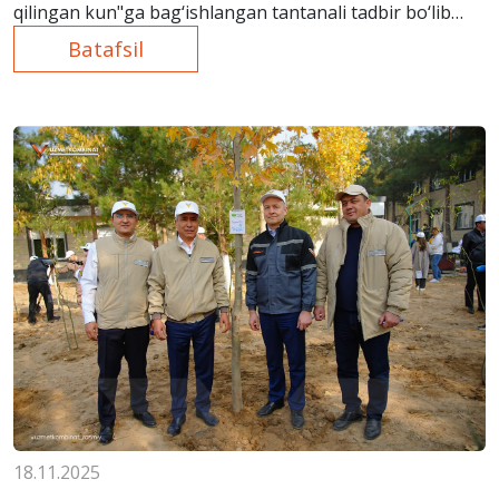
qilingan kun"ga bag‘ishlangan tantanali tadbir bo‘lib
o‘tdi.
Batafsil
18.11.2025