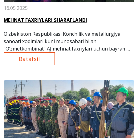
16.05.2025
MEHNAT FAXRIYLARI SHARAFLANDI
O‘zbekiston Respublikasi Konchilik va metallurgiya
sanoati xodimlari kuni munosabati bilan
“O‘zmetkombinat” AJ mehnat faxriylari uchun bayram
tadbiri o‘tkazildi.
Batafsil