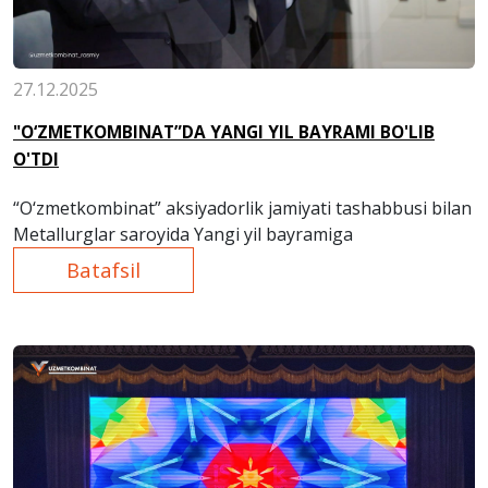
27.12.2025
"O‘ZMETKOMBINAT”DA YANGI YIL BAYRAMI BO'LIB
O'TDI
“O‘zmetkombinat” aksiyadorlik jamiyati tashabbusi bilan
Metallurglar saroyida Yangi yil bayramiga
Batafsil