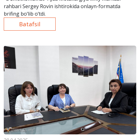
rahbari Sergey Rovin ishtirokida onlayn-formatda
brifing bo‘lib o‘tdi.
Batafsil