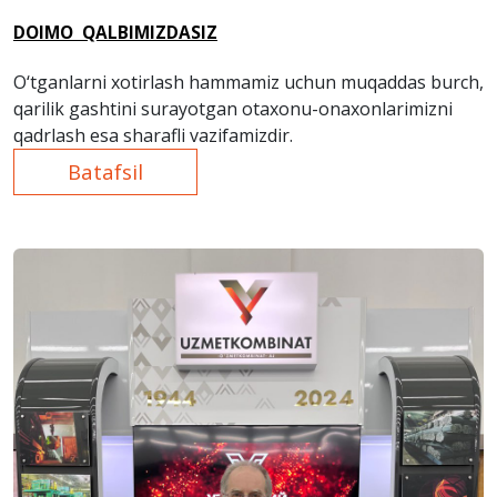
DOIMO QALBIMIZDASIZ
O‘tganlarni xotirlash hammamiz uchun muqaddas burch,
qarilik gashtini surayotgan otaxonu-onaxonlarimizni
qadrlash esa sharafli vazifamizdir.
Batafsil