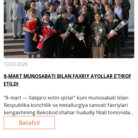
12.03.2026
8-MART MUNOSABATI BILAN FAXRIY AYOLLAR E’TIROF
ETILDI
"8-mart — Xalqaro xotin-qizlar" kuni munosabati bilan
Respublika konchilik va metallurgiya sanoati faxriylari
kengashining Bekobod shahar hududiy filiali tomonidan
bayram tadbiri tashkil etildi.
Batafsil