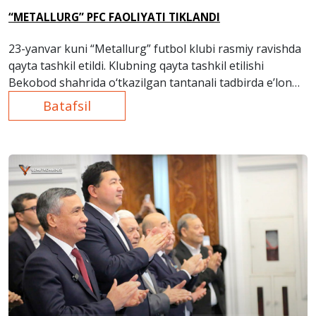
“METALLURG” PFC FAOLIYATI TIKLANDI
23-yanvar kuni “Metallurg” futbol klubi rasmiy ravishda
qayta tashkil etildi. Klubning qayta tashkil etilishi
Bekobod shahrida o‘tkazilgan tantanali tadbirda e’lon
qilindi.
Batafsil