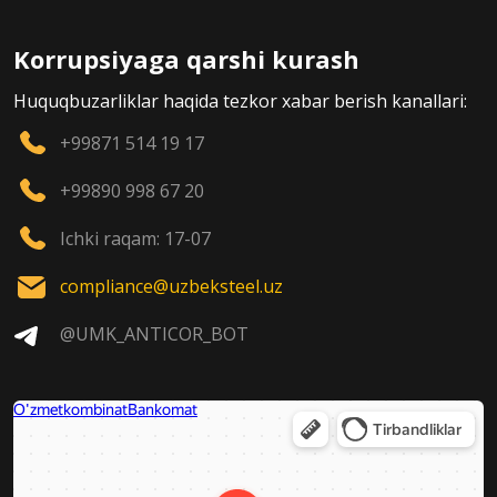
Korrupsiyaga qarshi kurash
Huquqbuzarliklar haqida tezkor xabar berish kanallari:
+99871 514 19 17
+99890 998 67 20
Ichki raqam: 17-07
compliance@uzbeksteel.uz
@UMK_ANTICOR_BOT