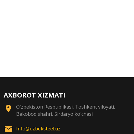
AXBOROT XIZMATI
O`zbekiston Respublikasi, Toshkent viloyati,
Bekobod shahri, Sirdaryo ko`chasi
Info@uzbeksteel.uz