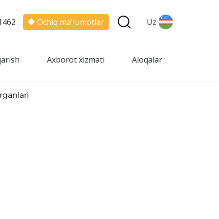
1462
Ochiq ma'lumotlar
Uz
qarish
Axborot xizmati
Aloqalar
rganlari