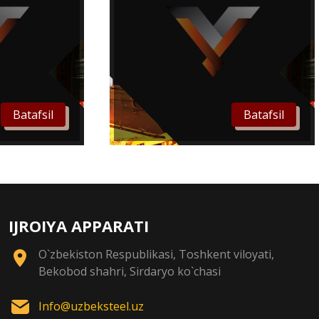
Batafsil
Batafsil
IJROIYA APPARATI
O`zbekiston Respublikasi, Toshkent viloyati,
Bekobod shahri, Sirdaryo ko`chasi
Info@uzbeksteel.uz