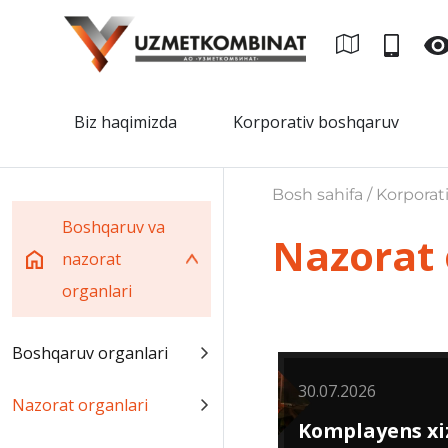
Biz haqimizda
Korporativ boshqaruv
Bosh sahifa / Korporat
Boshqaruv va
Nazorat 
nazorat
organlari
Boshqaruv organlari
30.07.2026
Nazorat organlari
Komplayens xi