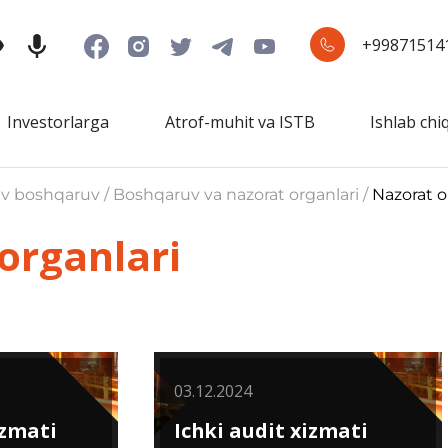
+99871514
Investorlarga
Atrof-muhit va ISTB
Ishlab chi
iv boshqaruv / Boshqaruv va nazorat organlari /
Nazorat o
organlari
03.12.2024
zmati
Ichki audit xizmati