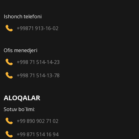
Ishonch telefoni
+99871 913-16-02
Ofis menedjeri
+998 71 514-14-23
+998 71 514-13-78
ALOQALAR
Sotuv bo`limi:
+99 890 902 71 02
+99 871 514 16 94