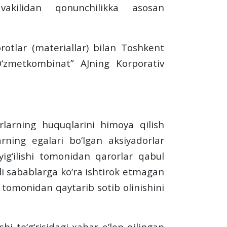
 vakilidan qonunchilikka asosan
rotlar (materiallar) bilan Toshkent
“O‘zmetkombinat” AJning Korporativ
orlarning huquqlarini himoya qilish
rning egalari bo‘lgan aksiyadorlar
yig‘ilishi tomonidan qarorlar qabul
li sabablarga ko‘ra ishtirok etmagan
t tomonidan qaytarib sotib olinishini
hi to‘g‘risidagi xabar eʼlon qilingan