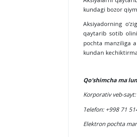
kundagi bozor qiyma
Aksiyadorning o‘zig
qaytarib sotib olin
pochta manziliga ak
kundan kechiktirmay
Qo‘shimcha
ma
’
lu
Korporativ
veb-sayt
T
elefon: +998 71 51
Elektron pochta man