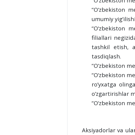
“O‘zbekiston met
“O‘zbekiston me
umumiy yig‘ilishi
“O‘zbekiston me
filiallari negiz
tashkil etish, 
tasdiqlash.
“O‘zbekiston met
“O‘zbekiston me
ro‘yxatga olinga
o‘zgartirishlar 
“O‘zbekiston met
Aksiyadorlar va ular