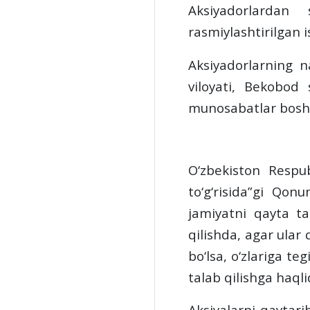
Aksiyadorlardan 
rasmiylashtirilgan 
Aksiyadorlarning
n
viloyati, Bekobod 
munosabatlar bosh
O‘zbekiston Respub
to‘g‘risida”gi Qon
jamiyatni qayta ta
qilishda, agar ular
bo‘lsa, o‘zlariga t
talab qilishga haqlid
Aksiyalarni qaytarib