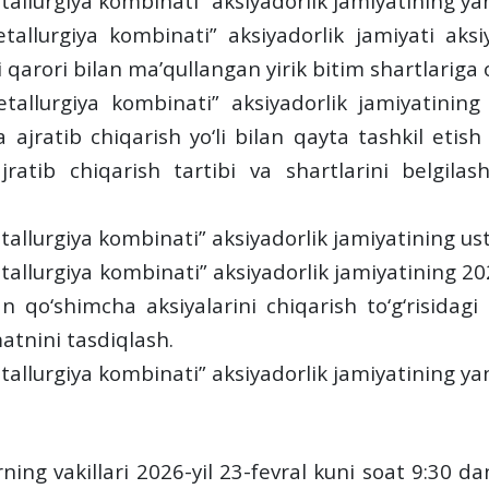
allurgiya kombinati” aksiyadorlik jamiyatining yang
tallurgiya kombinati” aksiyadorlik jamiyati aks
 qarori bilan maʼqullangan yirik bitim shartlariga o‘
tallurgiya kombinati” aksiyadorlik jamiyatining
ida ajratib chiqarish yo‘li bilan qayta tashkil etish
ajratib chiqarish tartibi va shartlarini belgil
allurgiya kombinati” aksiyadorlik jamiyatining ust
tallurgiya kombinati” aksiyadorlik jamiyatining 2
n qo‘shimcha aksiyalarini chiqarish to‘g‘risidagi q
matnini tasdiqlash.
allurgiya kombinati” aksiyadorlik jamiyatining yan
ning vakillari 202
6
-yil
2
3
-fevral
kuni
soat
9
:30 d