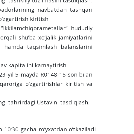
i tashkiliy tuzilmasini tasdiqlash.
iyadorlarining navbatdan tashqari
zgartirish kiritish.
 “Ikkilamchiqorametallar” hududiy
 orqali shuʼba xo‘jalik jamiyatlarini
ash hamda taqsimlash balanslarini
av kapitalini kamaytirish.
023-yil 5-mayda R0148-15-son bilan
aroriga o‘zgartirishlar kiritish va
gi tahrirdagi Ustavini tasdiqlash.
an
10
:30 gacha ro‘yxatdan o‘tkaziladi.