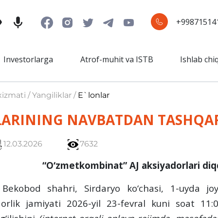
+99871514
Investorlarga
Atrof-muhit va ISTB
Ishlab chi
izmati / Yangiliklar /
E`lonlar
ARINING NAVBATDAN TASHQARI
12.03.2026
7632
“O‘zmetkombinat” AJ aksiyadorlari diq
 Bekobod shahri, Sirdaryo ko‘chasi, 1-uyda jo
orlik jamiyati 2026-yil 23-fevral kuni soat 11