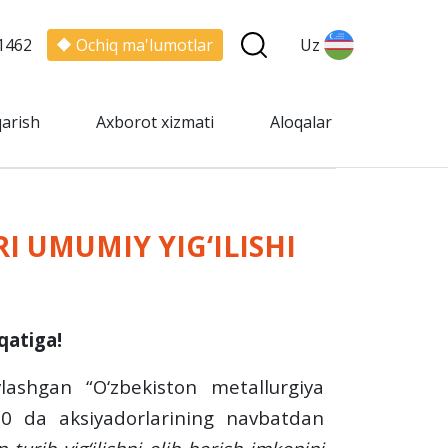
1462
Ochiq ma'lumotlar
Uz
qarish
Axborot xizmati
Aloqalar
 UMUMIY YIG‘ILISHI
qatiga!
ylashgan “O‘zbekiston metallurgiya
:00 da aksiyadorlarining
navbatdan