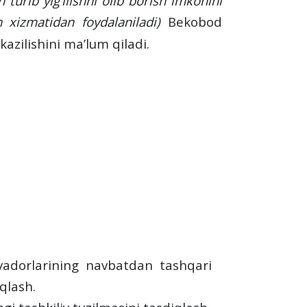
turib yig‘ilishni olib borish imkonini
 xizmatidan foydalaniladi)
Bekobod
tkazilishini ma’lum qiladi.
iyadorlarining navbatdan tashqari
qlash.