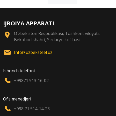
IJROIYA APPARATI
O`zbekiston Respublikasi, Toshkent viloyati,
Bekobod shahri, Sirdaryo ko`chasi
Info@uzbeksteel.uz
Ishonch telefoni
+99871 913-16-02
Ofis menedjeri
+998 71 514-14-23