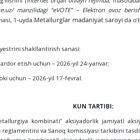
‘ilishini
(internet orqali onlayn rejimda, masofadan 
te.uz/ manzilidagi “eVOTE” – Elektron ovoz berish
Metallurglar madaniyat saroyi
chasi, 1-uyda
da o‘
y
estri
ni
shakllantirish
sana
si
:
abardor
etish
uchun – 202
6
-yil
24
-
yanvar
;
roki
uchun – 202
6
-yil 1
7
-
fevral.
KUN TARTIBI:
tallurgiya kombinati” aksiyadorlik jamiyati aks
i reglamentini va Sanoq komissiyasi tarkibini tasdi