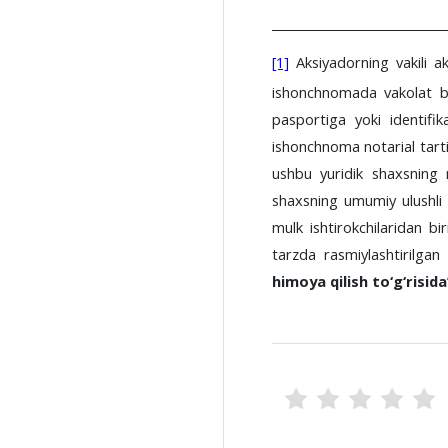
[1]
Aksiyadorning vakili a
ishonchnomada vakolat ber
pasportiga yoki identifik
ishonchnoma notarial tart
ushbu yuridik shaxsning 
shaxsning umumiy ulushli m
mulk ishtirokchilaridan bi
tarzda rasmiylashtirilgan 
himoya qilish to‘g‘risi