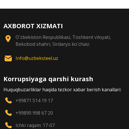
AXBOROT XIZMATI
O`zbekiston Respublikasi, Toshkent viloyati,
Bekobod shahri, Sirdaryo ko`chasi
Info@uzbeksteel.uz
Korrupsiyaga qarshi kurash
Huquqbuzarliklar haqida tezkor xabar berish kanallari:
+99871 514 19 17
+99890 998 67 20
Ichki raqam: 17-07