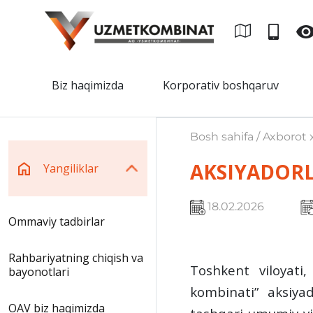
Biz haqimizda
Korporativ boshqaruv
Bosh sahifa / Axborot x
AKSIYADORL
Yangiliklar
18.02.2026
Ommaviy tadbirlar
Rahbariyatning chiqish va
Toshkent viloyati,
bayonotlari
kombinati” aksiyad
OAV biz haqimizda