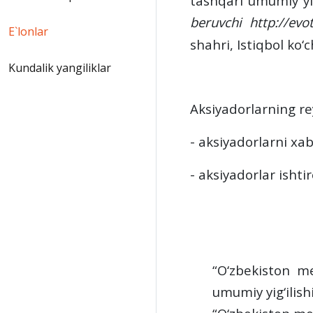
tashqari
umumiy yig
beruvchi http://evo
E`lonlar
shahri, Istiqbol ko‘
Kundalik yangiliklar
A
ksiyadorlar
ning
re
- aksiyadorlarni x
- aksiyadorlar
ishti
“O‘zbekiston me
umumiy yig‘ilish