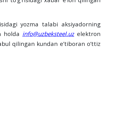
‘risidagi yozma talabi aksiyadorning
an holda
info@uzbeksteel.uz
elektron
abul qilingan kundan eʼtiboran o‘ttiz