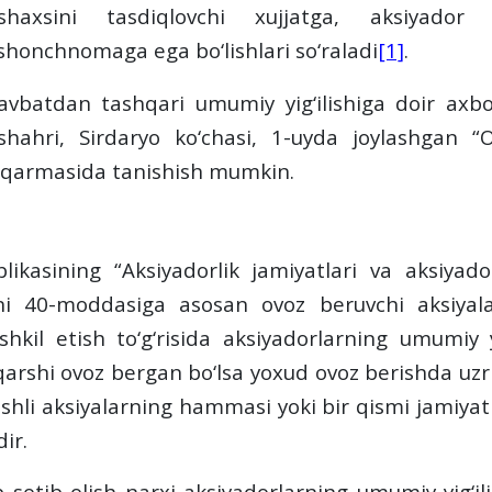
shaxsini tasdiqlovchi xujjatga, aksiyador
ishonchnomaga ega bo‘lishlari so‘raladi
[1]
.
avbatdan tashqari
umumiy yig‘ilishiga doir axbo
shahri, Sirdaryo ko‘chasi, 1-uyda joylashgan 
qarmasida tanishish mumkin.
likasining “Aksiyadorlik jamiyatlari va aksiyad
uni 40-moddasiga asosan ovoz beruvchi aksiyala
shkil etish to‘g‘risida aksiyadorlarning umumiy 
 qarshi ovoz bergan bo‘lsa yoxud ovoz berishda uzr
egishli aksiyalarning hammasi yoki bir qismi jamiya
ir.
 sotib olish narxi aksiyadorlarning umumiy yig‘ilis