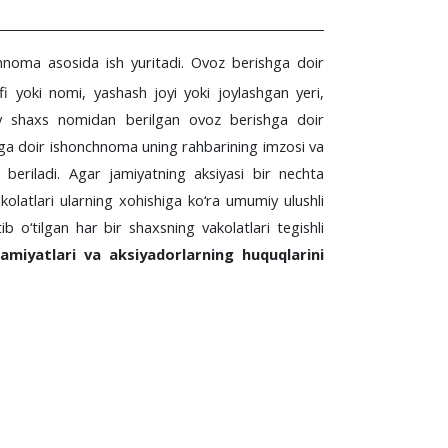
chnoma asosida ish yuritadi. Ovoz berishga doir
ifi yoki nomi, yashash joyi yoki joylashgan
y
eri,
iy shaxs nomidan berilgan ovoz berishga doir
hga doir ishonchnoma uning rahbarining imzosi va
beriladi. Agar jamiyatning aksiyasi bir nechta
kolatlari ularning xohishiga ko‘ra umumiy ulushli
b o‘tilgan har bir shaxsning vakolatlari tegishli
jamiyatlari va aksiyadorlarning huquqlarini