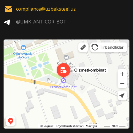
compliance@uzbeksteel.uz
@UMK_ANTICOR_BOT