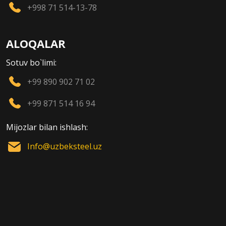
+998 71 514-13-78
ALOQALAR
Sotuv bo`limi:
+99 890 902 71 02
+99 871 514 16 94
Mijozlar bilan ishlash:
Info@uzbeksteel.uz