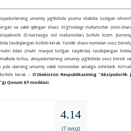
ksiyadorlarning umumiy yig‘ilishida yozma shaklda tuzilgan ishon
gan va vakil qilingan shaxs to‘g‘risidagi ma’lumotlar (ismi-shar
atsiyalovchi ID-kartasiga oid ma’lumotlar) bo‘lishi lozim.
Jismon
ibda tasdiqlangan bo‘lishi kerak. Yuridik shaxs nomidan ovoz beris
muhri bilan (muhr mavjud bo‘lgan taqdirda) tasdiqlangan holda 
ulkida bo‘lsa, aksiyadorlarning umumiy yig‘ilishida ovoz berish va
ri yoki ularning umumiy vakili tomonidan amalga oshiriladi. Ko‘rsati
bo‘lishi kerak –
O‘zbekiston Respublikasining “Aksiyadorlik 
da”gi Qonuni
67-moddasi.
4.14
(7 ovoz)