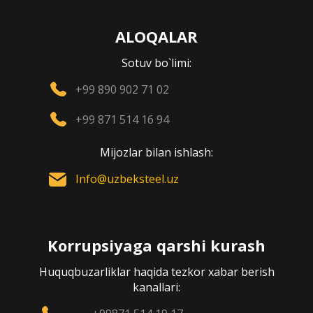
ALOQALAR
Sotuv bo`limi:
+99 890 902 71 02
+99 871 514 16 94
Mijozlar bilan ishlash:
Info@uzbeksteel.uz
Korrupsiyaga qarshi kurash
Huquqbuzarliklar haqida tezkor xabar berish
kanallari: