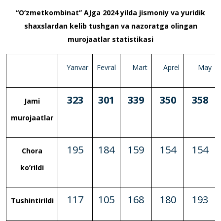
“O‘zmetkombinat” AJga 2024
yilda jismoniy va yuridik
shaxslardan kelib tushgan va nazoratga olingan
murojaatlar statistikasi
Yanvar
Fevral
Mart
Aprel
May
323
301
339
350
358
Jami
murojaatlar
195
184
159
154
154
Chora
ko’rildi
117
105
168
180
193
Tushintirildi