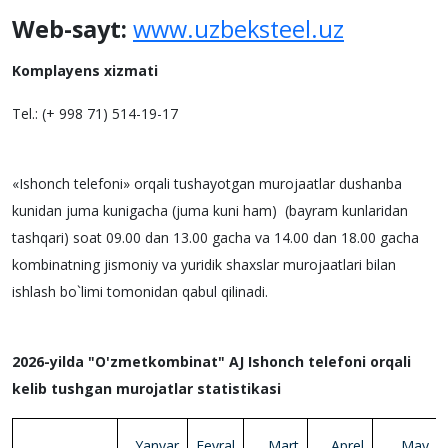
Web-sayt:
www.uzbeksteel.uz
Komplayens xizmati
Tel.: (+ 998 71) 514-19-17
«Ishonch tеlеfoni» orqali tushayotgan murojaatlar dushanba
kunidan juma kunigacha (juma kuni ham) (bayram kunlaridan
tashqari) soat 09.00 dan 13.00 gacha va 14.00 dan 18.00 gacha
kombinatning jismoniy va yuridik shaxslar murojaatlari bilan
ishlash bo`limi tomonidan qabul qilinadi.
2026-yilda "O'zmetkombinat" AJ Ishonch telefoni orqali
kelib tushgan murojatlar statistikasi
Yanvar
Fevral
Mart
Aprel
May