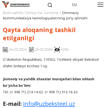
Uz
Bosh sahifa / Ochiq ma`lumotlar /
Ommaviy
kommunikatsiya texnologiyalarining joriy qilinishi
Qayta aloqaning tashkil
etilganligi
04.03.2024
25.02.2026
4256
O`zbekiston Respublikasi, 110502, Toshkent viloyati Bekobod
shahri Sirdaryo ko’chasi 1-uy.
Jismoniy va yuridik shaxslar murojatlari bilan ishlash
bo`yicha bo`limi
Tel.: (+ 998 71) 214-14-62 (+ 998 71) 913-16-02
E-mail:
info@uzbeksteel.uz