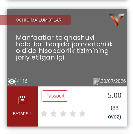
OCHIQ MA`LUMOTLAR
Manfaatlar to'qnashuvi
holatlari haqida jamoatchilik
oldida hisobdorlik tizimining
joriy etilganligi
4116
30/07/2026
5.00
Passport
(33
BATAFSIL
ovoz)