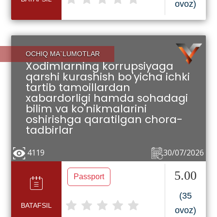
ovoz)
OCHIQ MA`LUMOTLAR
Xodimlarning korrupsiyaga
qarshi kurashish bo'yicha ichki
tartib tamoillardan
xabardorligi hamda sohadagi
bilim va ko'nikmalarini
oshirishga qaratilgan chora-
tadbirlar
4119
30/07/2026
5.00
Passport
(35
BATAFSIL
ovoz)