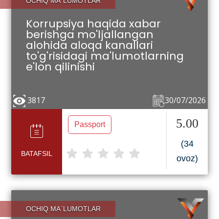
OCHIQ MA`LUMOTLAR
Korrupsiya haqida xabar
berishga mo'ljallangan
alohida aloqa kanallari
to'g'risidagi ma'lumotlarning
e'lon qilinishi
3817
30/07/2026
5.00
Passport
(34
BATAFSIL
ovoz)
OCHIQ MA`LUMOTLAR