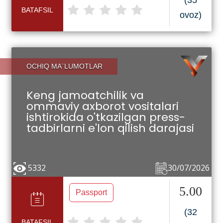
(35
BATAFSIL
ovoz)
OCHIQ MA`LUMOTLAR
Keng jamoatchilik va
ommaviy axborot vositalari
ishtirokida o'tkazilgan press-
tadbirlarni e'lon qilish darajasi
5332
30/07/2026
5.00
Passport
(32
BATAFSIL