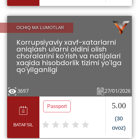
OCHIQ MA`LUMOTLAR
Korrupsiyaviy xavf-xatarlarni
aniqlash ularni oldini olish
choralarini ko'rish va natijalari
xaqida hisobdorlik tizimi yo'lga
qo'yilganligi
3697
27/01/2026
5.00
Passport
(30
BATAFSIL
ovoz)