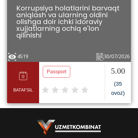
Korrupsiya holatlarini barvaqt
aniqlash va ularning oldini
olishga doir ichki idoraviy
xujjatlarning ochiq e'lon
qilinishi
4519
30/07/2026
5.00
Passport
(35
BATAFSIL
ovoz)