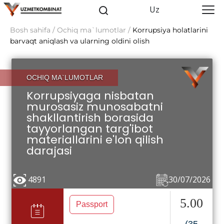
Uz
Bosh sahifa / Ochiq ma`lumotlar /
Korrupsiya holatlarini
barvaqt aniqlash va ularning oldini olish
OCHIQ MA`LUMOTLAR
Korrupsiyaga nisbatan
murosasiz munosabatni
shakllantirish borasida
tayyorlangan targ'ibot
materiallarini e'lon qilish
darajasi
4891
30/07/2026
5.00
Passport