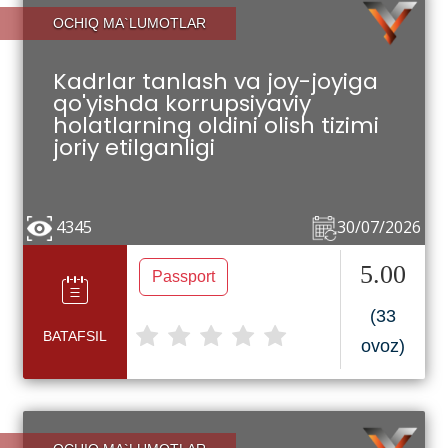
OCHIQ MA`LUMOTLAR
Kadrlar tanlash va joy-joyiga
qo'yishda korrupsiyaviy
holatlarning oldini olish tizimi
joriy etilganligi
4345
30/07/2026
5.00
Passport
(33
BATAFSIL
ovoz)