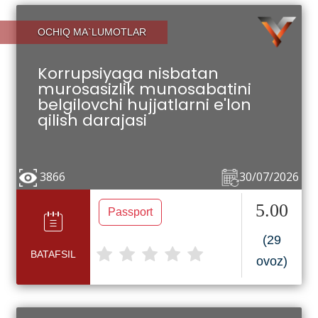
OCHIQ MA`LUMOTLAR
Korrupsiyaga nisbatan
murosasizlik munosabatini
belgilovchi hujjatlarni e'lon
qilish darajasi
3866
30/07/2026
5.00
Passport
(29
BATAFSIL
ovoz)