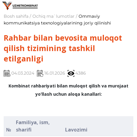
Bosh sahifa / Ochiq ma`lumotlar /
Ommaviy
kommunikatsiya texnologiyalarining joriy qilinishi
Rahbar bilan bevosita muloqot
qilish tizimining tashkil
etilganligi
04.03.2024
16.01.2026
4386
Kombinat rahbariyati bilan muloqot qilish va murojaat
yo‘llash uchun aloqa kanallari:
Familiya, ism,
№
sharifi
Lavozimi