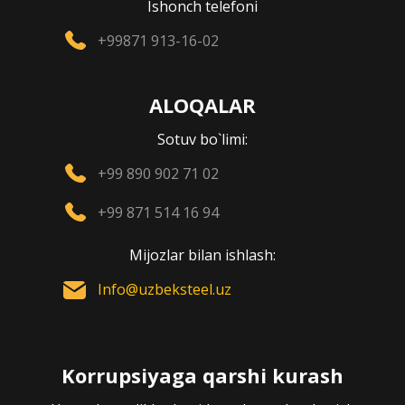
Ishonch telefoni
+99871 913-16-02
ALOQALAR
Sotuv bo`limi:
+99 890 902 71 02
+99 871 514 16 94
Mijozlar bilan ishlash:
Info@uzbeksteel.uz
Korrupsiyaga qarshi kurash