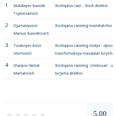
1
Abdullayev Baxodir
Boshqaruv raisi – Bosh direktor
Tojimirzaevich
2
Djumaniyazov
Boshqaruv raisining maslahatchisi
Mansur Baxodirovich
3
Turaboyev Asror
Boshqaruv raisining moliya - iqtisodi
Islomovich
transformatsiya masalalari bo‘yicha b
4
Sharipov Akmal
Boshqaruv raisining o‘rinbosari - u
Mamatovich
bo‘yicha direktor
5.00