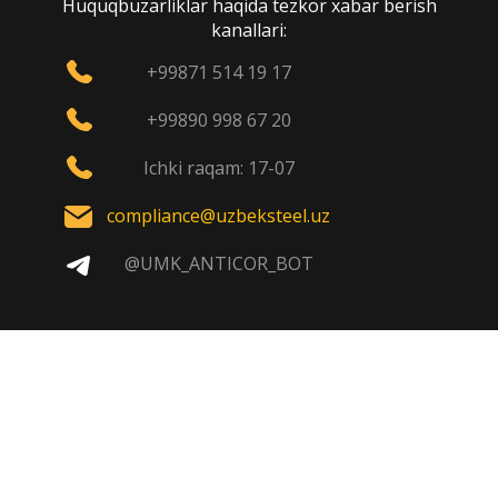
Huquqbuzarliklar haqida tezkor xabar berish
kanallari:
+99871 514 19 17
+99890 998 67 20
Ichki raqam: 17-07
compliance@uzbeksteel.uz
@UMK_ANTICOR_BOT