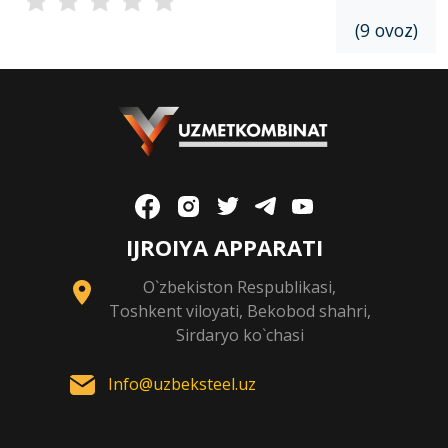
(9 ovoz)
IJROIYA APPARATI
O`zbekiston Respublikasi,
Toshkent viloyati, Bekobod shahri,
Sirdaryo ko`chasi
Info@uzbeksteel.uz