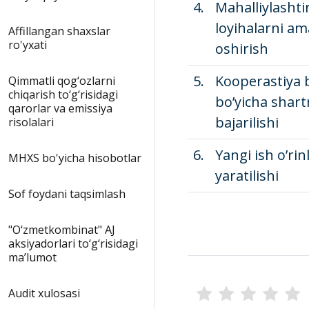
4.
Mahalliylashti
loyihalarni am
Affillangan shaxslar
ro'yxati
oshirish
5.
Kooperastiya b
Qimmatli qog‘ozlarni
chiqarish to‘g‘risidagi
bo’yicha shar
qarorlar va emissiya
bajarilishi
risolalari
6.
Yangi ish o’rin
MHXS bo'yicha hisobotlar
yaratilishi
Sof foydani taqsimlash
"O‘zmetkombinat" AJ
aksiyadorlari to‘g‘risidagi
ma’lumot
Audit xulosasi