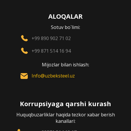
ALOQALAR
Sotuv bo`limi:
+99 890 902 71 02
+99 871 514 16 94
Mijozlar bilan ishlash:
Info@uzbeksteel.uz
Korrupsiyaga qarshi kurash
Huquqbuzarliklar haqida tezkor xabar berish
kanallari: