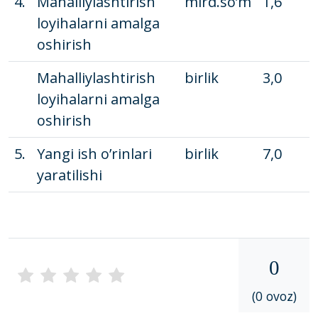
4.
Mahalliylashtirish
mlrd.so’m
1,6
3
loyihalarni amalga
oshirish
Mahalliylashtirish
birlik
3,0
3
loyihalarni amalga
oshirish
5.
Yangi ish o’rinlari
birlik
7,0
yaratilishi
2
0
(0 ovoz)