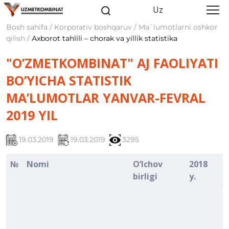
Uz
Bosh sahifa / Korporativ boshqaruv / Ma`lumotlarni oshkor
qilish /
Аxborot tahlili – chorak va yillik statistika
"O’ZMETKOMBINAT" AJ FAOLIYATI
BO’YICHA STATISTIK
MA’LUMOTLAR YANVAR-FEVRAL
2019 YIL
19.03.2019
19.03.2019
3295
№
Nomi
O’lchov
2018
R
birligi
y.
-
y
f