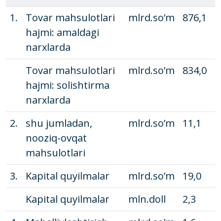
1.
Tovar mahsulotlari
mlrd.so’m
876,1
9
hajmi: amaldagi
narxlarda
Tovar mahsulotlari
mlrd.so’m
834,0
9
hajmi: solishtirma
narxlarda
2.
shu jumladan,
mlrd.so’m
11,1
1
nooziq-ovqat
mahsulotlari
3.
Kapital quyilmalar
mlrd.so’m
19,0
2
Kapital quyilmalar
mln.doll
2,3
0