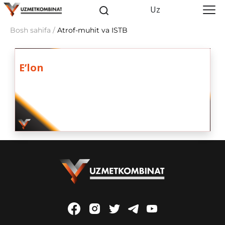
Uz
Bosh sahifa /
Atrof-muhit va ISTB
E’lon