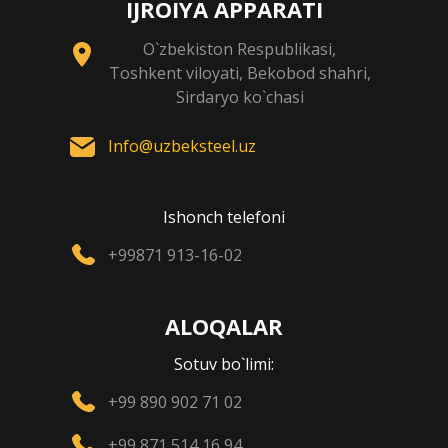
IJROIYA APPARATI
O`zbekiston Respublikasi,
Toshkent viloyati, Bekobod shahri,
Sirdaryo ko`chasi
Info@uzbeksteel.uz
Ishonch telefoni
+99871 913-16-02
ALOQALAR
Sotuv bo`limi:
+99 890 902 71 02
+99 871 514 16 94