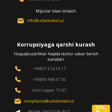
Mijozlar bilan ishlash:
Info@uzbeksteel.uz
Korrupsiyaga qarshi kurash
Huquqbuzarliklar haqida tezkor xabar berish
kanallari:
+99871 514 19 17
+99890 998 67 20
Ichki raqam: 17-07
compliance@uzbeksteel.uz
@UMK_ANTICOR_BOT