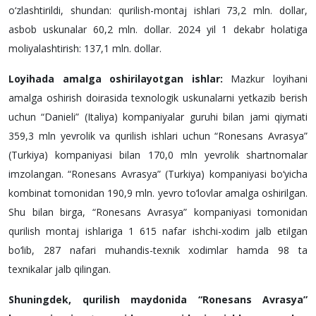
o‘zlashtirildi, shundan: qurilish-montaj ishlari 73,2 mln. dollar,
asbob uskunalar 60,2 mln. dollar. 2024 yil 1 dekabr holatiga
moliyalashtirish: 137,1 mln. dollar.
Loyihada amalga oshirilayotgan ishlar:
Mazkur loyihani
amalga oshirish doirasida texnologik uskunalarni yetkazib berish
uchun “Danieli” (Italiya) kompaniyalar guruhi bilan jami qiymati
359,3 mln yevrolik va qurilish ishlari uchun “Ronesans Avrasya”
(Turkiya) kompaniyasi bilan 170,0 mln yevrolik shartnomalar
imzolangan. “Ronesans Avrasya” (Turkiya) kompaniyasi bo‘yicha
kombinat tomonidan 190,9 mln. yevro to‘lovlar amalga oshirilgan.
Shu bilan birga, “Ronesans Avrasya” kompaniyasi tomonidan
qurilish montaj ishlariga 1 615 nafar ishchi-xodim jalb etilgan
bo‘lib, 287 nafari muhandis-texnik xodimlar hamda 98 ta
texnikalar jalb qilingan.
Shuningdek, qurilish maydonida “Ronesans Avrasya”