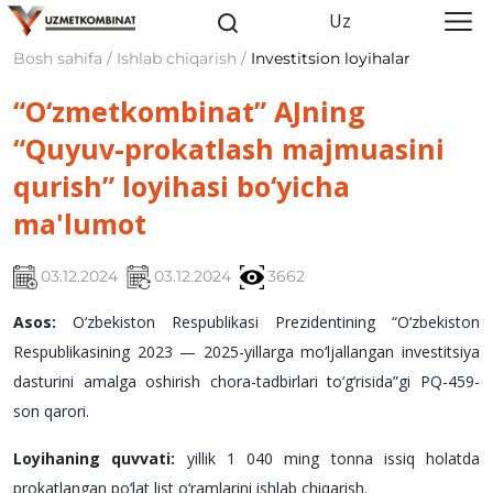
Uz
Bosh sahifa / Ishlab chiqarish /
Investitsion loyihalar
“O‘zmetkombinat” AJning
“Quyuv-prokatlash majmuasini
qurish” loyihasi bo‘yicha
ma'lumot
03.12.2024
03.12.2024
3662
Asos:
O‘zbekiston Respublikasi Prezidentining “O‘zbekiston
Respublikasining 2023 — 2025-yillarga mo‘ljallangan investitsiya
dasturini amalga oshirish chora-tadbirlari to‘g‘risida”gi PQ-459-
son qarori.
Loyihaning quvvati:
yillik 1 040 ming tonna issiq holatda
prokatlangan po‘lat list o‘ramlarini ishlab chiqarish.