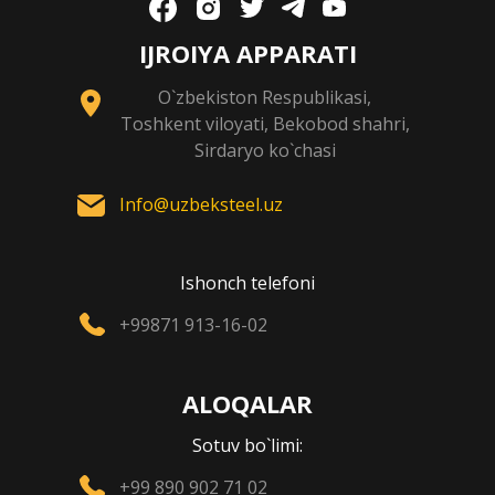
IJROIYA APPARATI
O`zbekiston Respublikasi,
Toshkent viloyati, Bekobod shahri,
Sirdaryo ko`chasi
Info@uzbeksteel.uz
Ishonch telefoni
+99871 913-16-02
ALOQALAR
Sotuv bo`limi:
+99 890 902 71 02