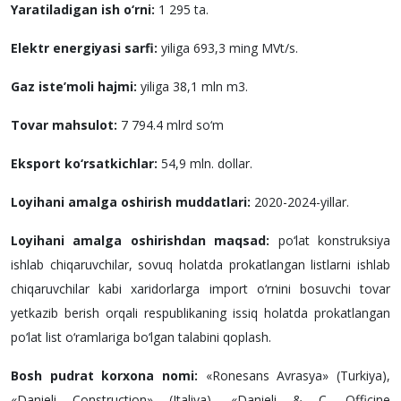
Yaratiladigan ish o‘rni:
1 295 ta.
Elektr energiyasi sarfi:
yiliga 693,3 ming MVt/s.
Gaz iste’moli hajmi:
yiliga 38,1 mln m3.
Tovar mahsulot:
7 794.4 mlrd so‘m
Eksport ko‘rsatkichlar:
54,9 mln. dollar.
Loyihani amalga oshirish muddatlari:
2020-2024-yillar.
Loyihani amalga oshirishdan maqsad:
po‘lat konstruksiya
ishlab chiqaruvchilar, sovuq holatda prokatlangan listlarni ishlab
chiqaruvchilar kabi xaridorlarga import o‘rnini bosuvchi tovar
yetkazib berish orqali respublikaning issiq holatda prokatlangan
po‘lat list o‘ramlariga bo‘lgan talabini qoplash.
Bosh pudrat korxona nomi:
«Ronesans Avrasya» (Turkiya),
«Danieli Construction» (Italiya), «Danieli & C. Officine