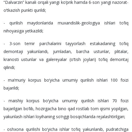
“Dalvarzin” kanali orqali yangi ko‘prik hamda 6-son yangi nazorat-
o‘tkazish punkti qurildi;
- qurilish maydonlarida muxandislik-geologiya ishlari to‘liq
nihoyasiga yetkazildi;
- 3-son temir parchalarini tayyorlash estakadaning to‘liq
demontaji yakunlandi, jumladan, barcha ustunlar, plitalar,
kranosti ustunlar va galereyalar (o‘tish joylari) to‘liq demontaj
qilindi;
- ma’muriy korpus bo‘yicha umumiy qurilish ishlari 100 foizi
bajarildi;
- maishiy korpus bo‘yicha umumiy qurilish ishlari 70 foizi
bajarilgan bo‘lib, hozirgacha bino qad rostlab tom qismi yopilgan,
yakunlash ishlari loyihaning so‘nggi bosqichlarida rejalashtirilgan;
- oshxona qurilishi bo‘yicha ishlar to‘liq yakunlanib, pudratchiga