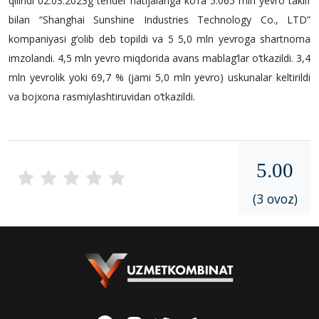
qilindi 02.03.2023g tender natijalariga ko‘ra 5.065 mln yevro taklif
bilan “Shanghai Sunshine Industries Technology Co., LTD”
kompaniyasi g‘olib deb topildi va 5 5,0 mln yevroga shartnoma
imzolandi. 4,5 mln yevro miqdorida avans mablag‘lar o‘tkazildi. 3,4
mln yevrolik yoki 69,7 % (jami 5,0 mln yevro) uskunalar keltirildi
va bojxona rasmiylashtiruvidan o‘tkazildi.
5.00
(3 ovoz)