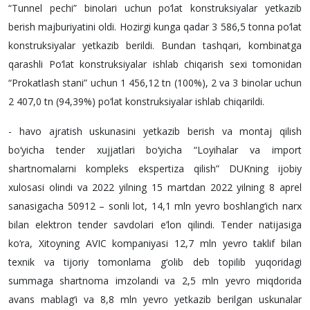
“Tunnel pechi” binolari uchun po‘lat konstruksiyalar yetkazib
berish majburiyatini oldi. Hozirgi kunga qadar 3 586,5 tonna po‘lat
konstruksiyalar yetkazib berildi. Bundan tashqari, kombinatga
qarashli Po‘lat konstruksiyalar ishlab chiqarish sexi tomonidan
“Prokatlash stani” uchun 1 456,12 tn (100%), 2 va 3 binolar uchun
2 407,0 tn (94,39%) po‘lat konstruksiyalar ishlab chiqarildi.
- havo ajratish uskunasini yetkazib berish va montaj qilish
bo‘yicha tender xujjatlari bo‘yicha “Loyihalar va import
shartnomalarni kompleks ekspertiza qilish” DUKning ijobiy
xulosasi olindi va 2022 yilning 15 martdan 2022 yilning 8 aprel
sanasigacha 50912 – sonli lot, 14,1 mln yevro boshlang‘ich narx
bilan elektron tender savdolari e’lon qilindi. Tender natijasiga
ko‘ra, Xitoyning AVIC kompaniyasi 12,7 mln yevro taklif bilan
texnik va tijoriy tomonlama g‘olib deb topilib yuqoridagi
summaga shartnoma imzolandi va 2,5 mln yevro miqdorida
avans mablag‘i va 8,8 mln yevro yetkazib berilgan uskunalar