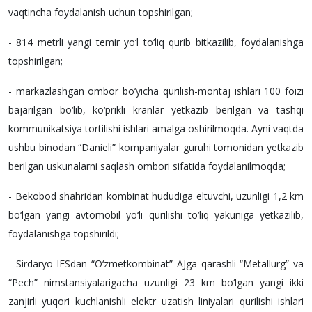
vaqtincha foydalanish uchun topshirilgan;
- 814 metrli yangi temir yo‘l to‘liq qurib bitkazilib, foydalanishga
topshirilgan;
- markazlashgan ombor bo‘yicha qurilish-montaj ishlari 100 foizi
bajarilgan bo‘lib, ko‘prikli kranlar yetkazib berilgan va tashqi
kommunikatsiya tortilishi ishlari amalga oshirilmoqda. Ayni vaqtda
ushbu binodan “Danieli” kompaniyalar guruhi tomonidan yetkazib
berilgan uskunalarni saqlash ombori sifatida foydalanilmoqda;
- Bekobod shahridan kombinat hududiga eltuvchi, uzunligi 1,2 km
bo‘lgan yangi avtomobil yo‘li qurilishi to‘liq yakuniga yetkazilib,
foydalanishga topshirildi;
- Sirdaryo IESdan “O‘zmetkombinat” AJga qarashli “Metallurg” va
“Pech” nimstansiyalarigacha uzunligi 23 km bo‘lgan yangi ikki
zanjirli yuqori kuchlanishli elektr uzatish liniyalari qurilishi ishlari