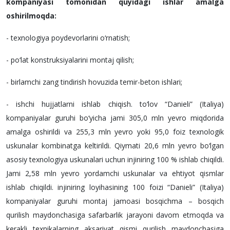
kompaniyasi tomonidan quyidagi ishlar amalga
oshirilmoqda:
- texnologiya poydevorlarini o‘rnatish;
- po‘lat konstruksiyalarini montaj qilish;
- birlamchi zang tindirish hovuzida temir-beton ishlari;
- ishchi hujjatlarni ishlab chiqish. to‘lov “Danieli” (Italiya)
kompaniyalar guruhi bo‘yicha jami 305,0 mln yevro miqdorida
amalga oshirildi va 255,3 mln yevro yoki 95,0 foiz texnologik
uskunalar kombinatga keltirildi. Qiymati 20,6 mln yevro bo‘lgan
asosiy texnologiya uskunalari uchun injiniring 100 % ishlab chiqildi.
Jami 2,58 mln yevro yordamchi uskunalar va ehtiyot qismlar
ishlab chiqildi. injiniring loyihasining 100 foizi “Danieli” (Italiya)
kompaniyalar guruhi montaj jamoasi bosqichma – bosqich
qurilish maydonchasiga safarbarlik jarayoni davom etmoqda va
kerakli texnikalarning aksariyat qismi qurilish maydonchasiga