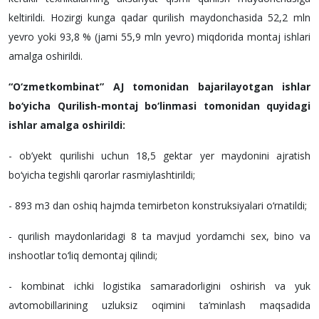
keltirildi. Hozirgi kunga qadar qurilish maydonchasida 52,2 mln
yevro yoki 93,8 % (jami 55,9 mln yevro) miqdorida montaj ishlari
amalga oshirildi.
“O‘zmetkombinat” AJ tomonidan bajarilayotgan ishlar
bo‘yicha Qurilish-montaj bo‘linmasi tomonidan quyidagi
ishlar amalga oshirildi:
- ob’yekt qurilishi uchun 18,5 gektar yer maydonini ajratish
bo‘yicha tegishli qarorlar rasmiylashtirildi;
- 893 m3 dan oshiq hajmda temirbeton konstruksiyalari o‘rnatildi;
- qurilish maydonlaridagi 8 ta mavjud yordamchi sex, bino va
inshootlar to‘liq demontaj qilindi;
- kombinat ichki logistika samaradorligini oshirish va yuk
avtomobillarining uzluksiz oqimini ta’minlash maqsadida