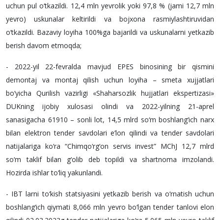
uchun pul o‘tkazildi. 12,4 mln yevrolik yoki 97,8 % (jami 12,7 mln
yevro) uskunalar keltirildi va bojxona rasmiylashtiruvidan
o‘tkazildi. Bazaviy loyiha 100%ga bajarildi va uskunalarni yetkazib
berish davom etmoqda;
- 2022-yil 22-fevralda mavjud EPES binosining bir qismini
demontaj va montaj qilish uchun loyiha – smeta xujjatlari
bo‘yicha Qurilish vazirligi «Shaharsozlik hujjatlari ekspertizasi»
DUKning ijobiy xulosasi olindi va 2022-yilning 21-aprel
sanasigacha 61910 – sonli lot, 14,5 mlrd so‘m boshlang‘ich narx
bilan elektron tender savdolari e’lon qilindi va tender savdolari
natijalariga ko‘ra “Chimqo‘rg‘on servis invest” MChJ 12,7 mlrd
so‘m taklif bilan g‘olib deb topildi va shartnoma imzolandi.
Hozirda ishlar to‘liq yakunlandi.
- IBT larni to‘kish statsiyasini yetkazib berish va o‘rnatish uchun
boshlang‘ich qiymati 8,066 mln yevro bo‘lgan tender tanlovi elon