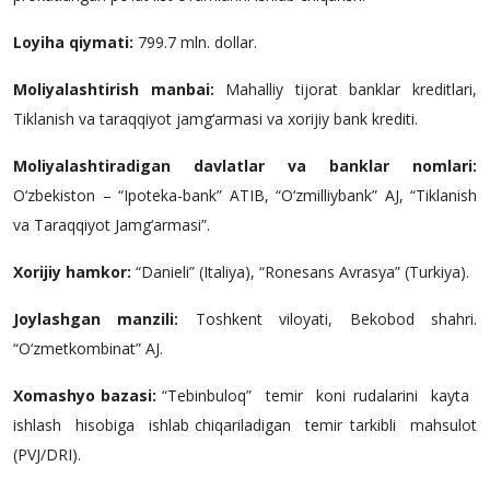
Loyiha qiymati:
799.7 mln. dollar.
Moliyalashtirish manbai:
Mahalliy tijorat banklar kreditlari,
Tiklanish va taraqqiyot jamg‘armasi va xorijiy bank krediti.
Moliyalashtiradigan davlatlar va banklar nomlari:
O‘zbekiston – “Ipoteka-bank” ATIB, “O‘zmilliybank” AJ, “Tiklanish
va Taraqqiyot Jamg‘armasi”.
Xorijiy hamkor:
“Danieli” (Italiya), “Ronesans Avrasya” (Turkiya).
Joylashgan manzili:
Toshkent viloyati, Bekobod shahri.
“O‘zmetkombinat” AJ.
Xomashyo bazasi:
“Tebinbuloq” temir koni rudalarini kayta
ishlash hisobiga ishlab chiqariladigan temir tarkibli mahsulot
(PVJ/DRI).