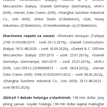
Meccaniche» (Italiya), «Danieli Germany» (Germaniya), «AVIC»
(XXR), «Henan Zoke Crane» (XXR), «Shanghai Sunshine Industrial
Co., Ltd» (XXR), «Enter Steel» (O‘zbekiston), «DAL Heavy
Industries» (O‘zbekiston), «O‘zmetkombinat» AJ (O‘zbekiston).
Shartnoma raqami va sanasi:
«Ronesans Avrasya» (Turkiya)
2745 01/03/08/2019 - sonli 09.12.2019y., «Danieli Construction»
(Italiya) 1815-48/2020 – sonli 30.09.2020y., «Danieli & C. Officine
Meccaniche» (Italiya) 25012019 – sonli 25.01.2019y., «Danieli
Germany» (Germaniya) 26012019 – sonli 25.01.2019y., «AVIC»
(XXR) Lots-50912-22HW868653 – sonli 28.04.2022y., «Henan
Zoke Crane» (XXR) 3396-01/03/03/01/2022 – sonli 08.06.2022y.,
«Shanghai Sunshine Industrial Co., Ltd» (XXR) 2513-48/2023 -
sonli 08.05.2023y.
2024-yil 1 dekabr holatiga o‘zlashtirish:
138 mln. dollar. Joriy
yilning yanvar- noyabr holatiga 138 mln dollar kapital mablag‘lar