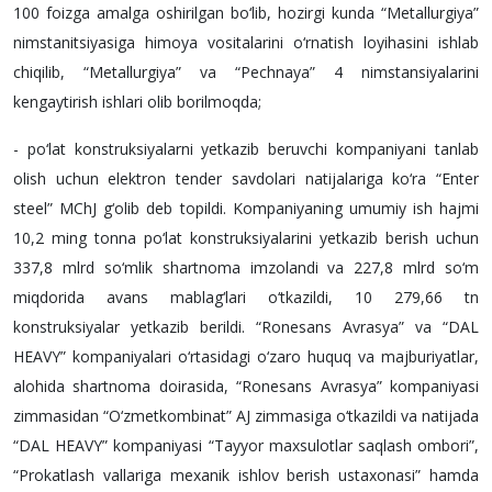
100 foizga amalga oshirilgan bo‘lib, hozirgi kunda “Metallurgiya”
nimstanitsiyasiga himoya vositalarini o‘rnatish loyihasini ishlab
chiqilib, “Metallurgiya” va “Pechnaya” 4 nimstansiyalarini
kengaytirish ishlari olib borilmoqda;
- po‘lat konstruksiyalarni yetkazib beruvchi kompaniyani tanlab
olish uchun elektron tender savdolari natijalariga ko‘ra “Enter
steel” MChJ g‘olib deb topildi. Kompaniyaning umumiy ish hajmi
10,2 ming tonna po‘lat konstruksiyalarini yetkazib berish uchun
337,8 mlrd so‘mlik shartnoma imzolandi va 227,8 mlrd so‘m
miqdorida avans mablag‘lari o‘tkazildi, 10 279,66 tn
konstruksiyalar yetkazib berildi. “Ronesans Avrasya” va “DAL
HEAVY” kompaniyalari o‘rtasidagi o‘zaro huquq va majburiyatlar,
alohida shartnoma doirasida, “Ronesans Avrasya” kompaniyasi
zimmasidan “O‘zmetkombinat” AJ zimmasiga o‘tkazildi va natijada
“DAL HEAVY” kompaniyasi “Tayyor maxsulotlar saqlash ombori”,
“Prokatlash vallariga mexanik ishlov berish ustaxonasi” hamda