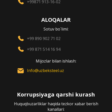
+99871 913-16-02
ALOQALAR
Sotuv bo`limi:
+99 890 902 71 02
+99 871 514 16 94
Mijozlar bilan ishlash:
Info@uzbeksteel.uz
Korrupsiyaga qarshi kurash
Huquqbuzarliklar haqida tezkor xabar berish
kanallari: