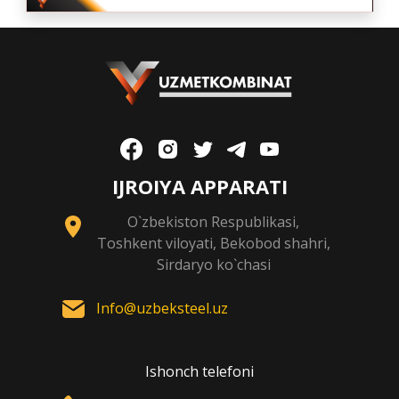
IJROIYA APPARATI
O`zbekiston Respublikasi,
Toshkent viloyati, Bekobod shahri,
Sirdaryo ko`chasi
Info@uzbeksteel.uz
Ishonch telefoni