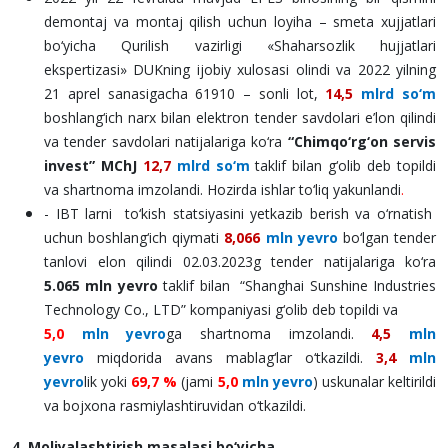
demontaj va montaj qilish uchun loyiha – smeta xujjatlari
bo‘yicha Qurilish vazirligi «Shaharsozlik hujjatlari
ekspertizasi» DUKning ijobiy xulosasi olindi va 2022 yilning
21 aprel sanasigacha 61910 – sonli lot,
14,5
mlrd so‘m
boshlang‘ich narx bilan elektron tender savdolari e’lon qilindi
va tender savdolari natijalariga ko‘ra
“Chimqo‘rg‘on servis
invest” MChJ
12,7
mlrd so‘m
taklif bilan g‘olib deb topildi
va shartnoma imzolandi. Hozirda ishlar to‘liq yakunlandi
.
- IBT larni to‘kish statsiyasini yetkazib berish va o‘rnatish
uchun boshlang‘ich qiymati
8,066
mln yevro
bo‘lgan tender
tanlovi elon qilindi 02.03.2023g tender natijalariga ko‘ra
5.065 mln yevro
taklif bilan “Shanghai Sunshine Industries
Technology Co., LTD” kompaniyasi g‘olib deb topildi va
5,0
mln yevro
ga shartnoma imzolandi.
4,5
mln
yevro
miqdorida avans mablag‘lar o‘tkazildi.
3,4
mln
yevro
lik yoki
69,7 %
(jami
5,0
mln yevro
) uskunalar keltirildi
va bojxona rasmiylashtiruvidan o‘tkazildi.
4. Moliyalashtirish masalasi bo‘yicha