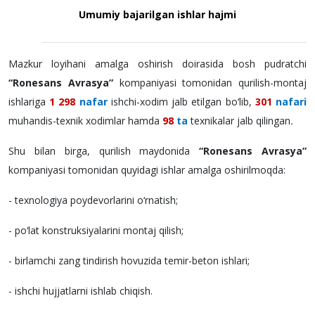
Umumiy bajarilgan ishlar hajmi
Mazkur loyihani amalga oshirish doirasida bosh pudratchi
“Ronesans Avrasya”
kompaniyasi tomonidan qurilish-montaj
ishlariga
1 298
nafar
ishchi-xodim jalb etilgan bo‘lib,
301
nafari
muhandis-texnik xodimlar hamda
98
ta
texnikalar jalb qilingan
.
Shu bilan birga, qurilish maydonida
“Ronesans Avrasya”
kompaniyasi tomonidan quyidagi ishlar amalga oshirilmoqda:
- texnologiya poydevorlarini o‘rnatish;
- po‘lat konstruksiyalarini montaj qilish;
- birlamchi zang tindirish hovuzida temir-beton ishlari;
- ishchi hujjatlarni ishlab chiqish.