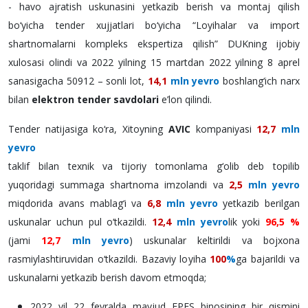
- havo ajratish uskunasini yetkazib berish va montaj qilish
bo‘yicha tender xujjatlari bo‘yicha “Loyihalar va import
shartnomalarni kompleks ekspertiza qilish” DUKning ijobiy
xulosasi olindi va 2022 yilning 15 martdan 2022 yilning 8 aprel
sanasigacha 50912 – sonli lot,
14,1
mln yevro
boshlang‘ich narx
bilan
elektron tender savdolari
e’lon qilindi.
Tender natijasiga ko‘ra, Xitoyning
AVIC
kompaniyasi
12,7
mln
yevro
taklif bilan texnik va tijoriy tomonlama g‘olib deb topilib
yuqoridagi summaga shartnoma imzolandi va
2,5
mln yevro
miqdorida avans mablag‘i va
6,8
mln yevro
yetkazib berilgan
uskunalar uchun pul o‘tkazildi.
12,4
mln yevro
lik yoki
96,5 %
(jami
12,7
mln yevro
) uskunalar keltirildi va bojxona
rasmiylashtiruvidan o‘tkazildi. Bazaviy loyiha
100
%
ga bajarildi va
uskunalarni yetkazib berish davom etmoqda;
2022 yil 22 fevralda mavjud EPES binosining bir qismini