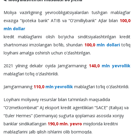
Moliya vazirligining yevroobligatsiyalardan tushgan mablag‘lar
evaziga “Ipoteka bank” ATIB va “O‘zmilliybank” AJlar bilan
100,0
mln dollar
kredit mablag‘larini olish bo‘yicha sinditsiyalashtirilgan kredit
shartnomasi imzolangan bo‘lib, shundan
100,0
mln dollari
to‘liq
loyihani amalga oshirish uchun o‘zlashtirilgan.
2021 yilning dekabr oyida Jamg‘armaning
140,0
mln yevrollik
mablag‘lari to‘liq o‘zlashtirildi.
Jamg‘armaning
110,0
mln yevrollik
mablag‘lari to‘liq o‘zlashtirildi.
Loyihani moliyaviy resurslar bilan ta’minlash maqsadida
“O‘zmetkombinat” AJ eksport kredit agentliklari “SACE” (Italiya) va
“Euler Hermes” (Germaniya) sug‘urta qoplamasi asosida xorijiy
banklar sindikatlangan
190,0 mln. yevro
miqdorida kreditni
mablag‘larini jalb qilish ishlarini olib bormoqda.