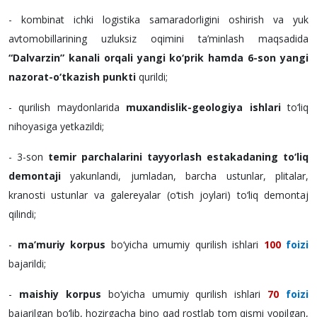
- kombinat ichki logistika samaradorligini oshirish va yuk
avtomobillarining uzluksiz oqimini ta’minlash maqsadida
“Dalvarzin” kanali orqali yangi ko‘prik hamda 6-son yangi
nazorat-o‘tkazish punkti
qurildi;
- qurilish maydonlarida
muxandislik-geologiya ishlari
to‘liq
nihoyasiga yetkazildi;
- 3-son
temir parchalarini tayyorlash estakadaning to‘liq
demontaji
yakunlandi, jumladan, barcha ustunlar, plitalar,
kranosti ustunlar va galereyalar (o‘tish joylari) to‘liq demontaj
qilindi;
-
ma’muriy korpus
bo‘yicha umumiy qurilish ishlari
100
foizi
bajarildi;
-
maishiy korpus
bo‘yicha umumiy qurilish ishlari
70
foizi
bajarilgan bo‘lib, hozirgacha bino qad rostlab tom qismi yopilgan,