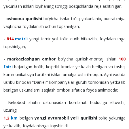
yakunlash ishlari loyihaning so‘nggi bosqichlarida rejalashtirilgan;
-
oshxona qurilishi
bo‘yicha ishlar to‘liq yakunlanib, pudratchiga
vaqtincha foydalanish uchun topshirilgan;
-
814
metrli
yangi temir yo‘l to‘liq qurib bitkazilib, foydalanishga
topshirilgan;
-
markazlashgan ombor
bo‘yicha qurilish-montaj ishlari
100
foizi
bajarilgan bo‘lib, ko‘prikli kranlar yetkazib berilgan va tashqi
kommunikatsiya tortilishi ishlari amalga oshirilmoqda. Ayni vaqtda
ushbu binodan “Danieli” kompaniyalar guruhi tomonidan yetkazib
berilgan uskunalarni saqlash ombori sifatida foydalanilmoqda;
- Bekobod shahri ostonasidan kombinat hududiga eltuvchi,
uzunligi
1,2
km
bo‘lgan
yangi avtomobil yo‘li qurilishi
to‘liq yakuniga
yetkazilib, foydalanishga topshirildi;