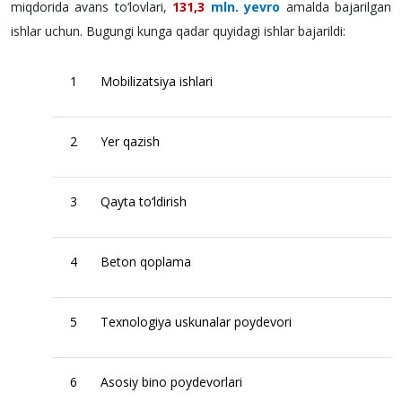
miqdorida avans to‘lovlari,
131,3
mln. yevro
amalda bajarilgan
ishlar uchun. Bugungi kunga qadar quyidagi ishlar bajarildi:
1
Mobilizatsiya ishlari
2
Yer qazish
3
Qayta to‘ldirish
4
Beton qoplama
5
Texnologiya uskunalar poydevori
6
Asosiy bino poydevorlari