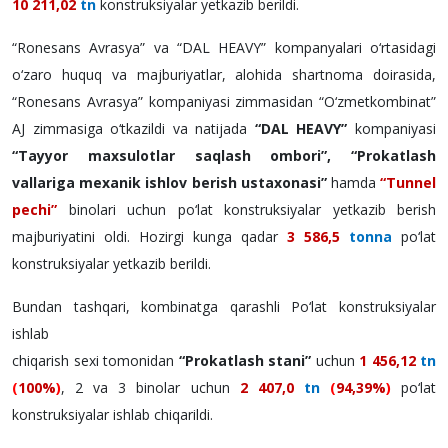
10 211,02
tn
konstruksiyalar yetkazib berildi.
“Ronesans Avrasya”
va “DAL HEAVY” kompanyalari o‘rtasidagi
o‘zaro huquq va majburiyatlar, alohida shartnoma doirasida,
“Ronesans Avrasya”
kompaniyasi zimmasidan “O‘zmetkombinat”
AJ zimmasiga o‘tkazildi va natijada
“DAL HEAVY”
kompaniyasi
“Tayyor maxsulotlar saqlash ombori”,
“Prokatlash
vallariga mexanik ishlov berish ustaxonasi”
hamda
“Tunnel
pechi”
binolari uchun po‘lat konstruksiyalar yetkazib berish
majburiyatini oldi. Hozirgi kunga qadar
3 586,5
tonna
po‘lat
konstruksiyalar yetkazib berildi.
Bundan tashqari, kombinatga qarashli Po‘lat konstruksiyalar
ishlab
chiqarish sexi tomonidan
“Prokatlash stani”
uchun
1
456,12
tn
(
100%
)
, 2 va 3 binolar uchun
2 407,0
tn
(
94,39%
)
po‘lat
konstruksiyalar ishlab chiqarildi.