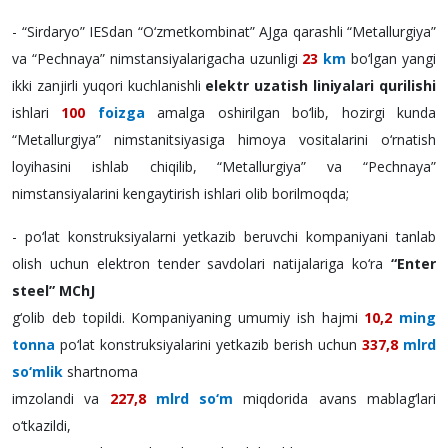
- “Sirdaryo” IESdan “O‘zmetkombinat” AJga qarashli “Metallurgiya”
va “Pechnaya” nimstansiyalarigacha uzunligi
23
km
bo‘lgan yangi
ikki zanjirli yuqori kuchlanishli
elektr uzatish liniyalari qurilishi
ishlari
100
foizga
amalga oshirilgan bo‘lib, hozirgi kunda
“Metallurgiya” nimstanitsiyasiga himoya vositalarini o‘rnatish
loyihasini ishlab chiqilib, “Metallurgiya” va “Pechnaya”
nimstansiyalarini kengaytirish ishlari olib borilmoqda;
- po‘lat konstruksiyalarni yetkazib beruvchi kompaniyani tanlab
olish uchun elektron tender savdolari natijalariga ko‘ra
“Enter
steel” MChJ
g‘olib deb topildi. Kompaniyaning umumiy ish hajmi
10,2
ming
tonna
po‘lat konstruksiyalarini yetkazib berish uchun
337,8
mlrd
so‘mlik
shartnoma
imzolandi va
227,8
mlrd so‘m
miqdorida avans mablag‘lari
o‘tkazildi,