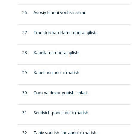
26
Asosiy binoni yoritish ishlari
27
Transformatorlarni montaj qilish
28
Kabellarni montaj qilish
29
Kabel ariqlarini o‘rnatish
30
Tom va devor yopish ishlari
31
Sendvich-panellarni o‘rnatish
32
Tabiy yoritish jihozlarini o‘rnatish