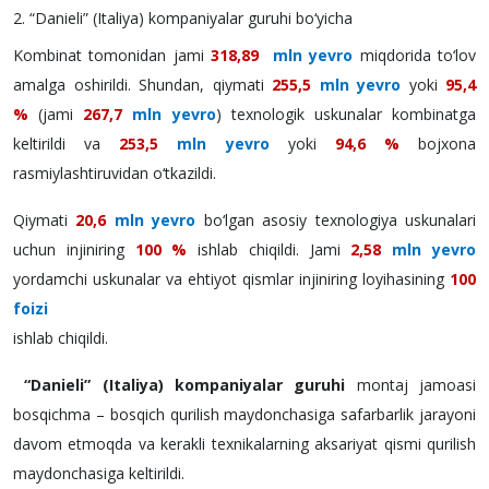
2. “Danieli” (Italiya) kompaniyalar guruhi bo‘yicha
Kombinat tomonidan jami
318,89
mln yevro
miqdorida to‘lov
amalga oshirildi.
Shundan, qiymati
255,5
mln yevro
yoki
95,4
%
(jami
267,
7
mln yevro
) texnologik uskunalar kombinatga
keltirildi va
253,5
mln yevro
yoki
94
,
6
%
bojxona
rasmiylashtiruvidan o‘tkazildi.
Qiymati
20
,
6
mln yevro
bo‘lgan asosiy texnologiya uskunalari
uchun injiniring
100 %
ishlab chiqildi. Jami
2,58
mln yevro
yordamchi uskunalar va ehtiyot qismlar injiniring loyihasining
100
foizi
ishlab chiqildi.
“Danieli” (Italiya) kompaniyalar guruhi
montaj jamoasi
bosqichma – bosqich qurilish maydonchasiga safarbarlik jarayoni
davom etmoqda va kerakli texnikalarning aksariyat qismi qurilish
maydonchasiga keltirildi.