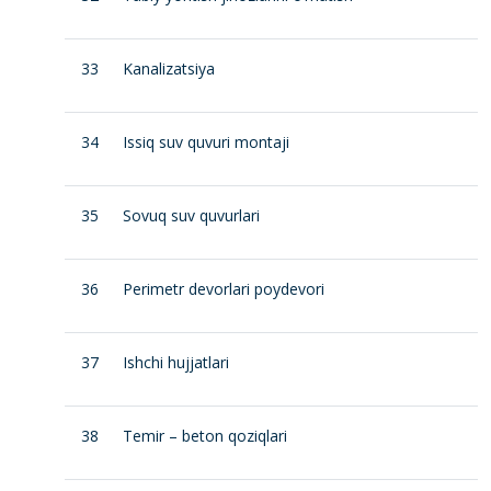
33
Kanalizatsiya
34
Issiq suv quvuri montaji
35
Sovuq suv quvurlari
36
Perimetr devorlari poydevori
37
Ishchi hujjatlari
38
Temir – beton qoziqlari