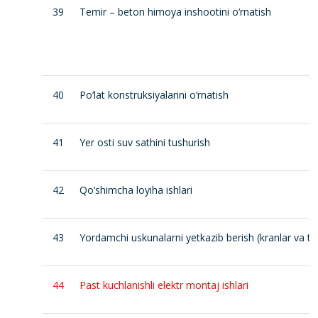
39
Temir – beton himoya inshootini o‘rnatish
40
Po‘lat konstruksiyalarini o‘rnatish
41
Yer osti suv sathini tushurish
42
Qo‘shimcha loyiha ishlari
43
Yordamchi uskunalarni yetkazib berish (kranlar va t
44
Past kuchlanishli elektr montaj ishlari