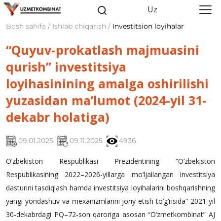
Uz
Bosh sahifa / Ishlab chiqarish /
Investitsion loyihalar
“Quyuv-prokatlash majmuasini
qurish” investitsiya
loyihasinining amalga oshirilishi
yuzasidan ma’lumot (2024-yil 31-
dekabr holatiga)
09.01.2025
09.11.2025
4936
O‘zbekiston Respublikasi Prezidentining “O‘zbekiston
Respublikasining 2022–2026-yillarga mo‘ljallangan investitsiya
dasturini tasdiqlash hamda investitsiya loyihalarini boshqarishning
yangi yondashuv va mexanizmlarini joriy etish to‘g‘risida” 2021-yil
30-dekabrdagi PQ–72-son qaroriga asosan “O‘zmetkombinat” AJ