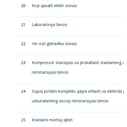
20
Ko‘p qavatli elektr xonasi
21
Laboratoriya binosi
22
Yer osti gidravlika xonasi
23
Kompressor stansiyasi va prokatlash stanlarining as
nimstansiyasi binosi
24
Suyuq po‘latni kompleks qayta ishlash va elektrda po‘
uskunalarining asosiy nimstansiyasi binosi
25
Kranlarni montaj qilish