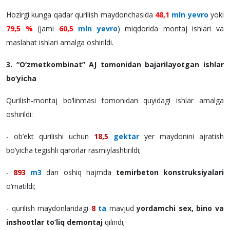
Hozirgi kunga qadar qurilish maydonchasida
48,1
mln yevro
yoki
79,5 %
(jami
60,5
mln yevro
) miqdorida montaj ishlari va
maslahat ishlari amalga oshirildi.
3. “O‘zmetkombinat” AJ tomonidan bajarilayotgan ishlar
bo‘yicha
Qurilish-montaj bo‘linmasi tomonidan quyidagi ishlar amalga
oshirildi:
- ob’ekt qurilishi uchun
18,5
gektar
yer maydonini ajratish
bo‘yicha tegishli qarorlar rasmiylashtirildi;
-
893
m3
dan oshiq hajmda
temirbeton konstruksiyalari
o‘rnatildi;
- qurilish maydonlaridagi
8
ta
mavjud
yordamchi sex, bino va
inshootlar to‘liq demontaj
qilindi;