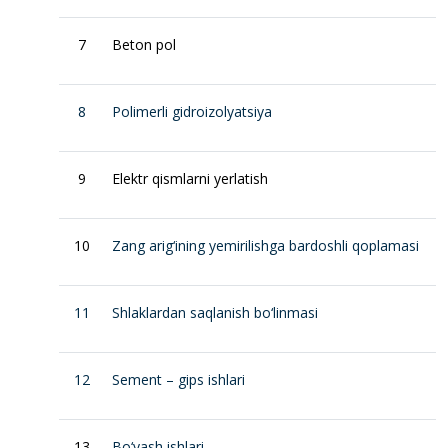
7
Beton pol
8
Polimerli gidroizolyatsiya
9
Elektr qismlarni yerlatish
10
Zang arig‘ining yemirilishga bardoshli qoplamasi
11
Shlaklardan saqlanish bo‘linmasi
12
Sement – gips ishlari
13
Bo‘yash ishlari