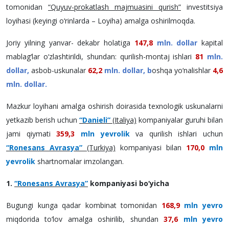
tomonidan
“Quyuv-prokatlash majmuasini qurish”
investitsiya
loyihasi (keyingi o‘rinlarda – Loyiha) amalga oshirilmoqda.
Joriy yilning yanvar- dekabr
holatiga
147,8
mln. dollar
kapital
mablag‘lar o‘zlashtirildi, shundan: qurilish-montaj ishlari
81
mln.
dollar,
asbob-uskunalar
62,2
mln. dollar, b
oshqa yo‘nalishlar
4,6
mln. dollar.
Mazkur loyihani amalga oshirish doirasida texnologik uskunalarni
yetkazib berish uchun
“Danieli”
(Italiya)
kompaniyalar guruhi bilan
jami qiymati
359,3
mln yevrolik
va qurilish ishlari uchun
“Ronesans Avrasya”
(Turkiya)
kompaniyasi bilan
170,0
mln
yevrolik
shartnomalar imzolangan.
1.
“Ronesans Avrasya”
kompaniyasi bo‘yicha
Bugungi kunga qadar kombinat tomonidan
168,9
mln yevro
miqdorida to‘lov amalga oshirilib, shundan
37,6
mln yevro