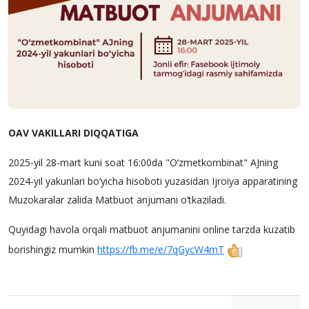
OAV VAKILLARI DIQQATIGA
2025-yil 28-mart kuni soat 16:00da "O‘zmetkombinat" AJning
2024-yil yakunlari bo‘yicha hisoboti yuzasidan Ijroiya apparatining
Muzokaralar zalida Matbuot anjumani o‘tkaziladi.
Quyidagi havola orqali matbuot anjumanini online tarzda kuzatib
borishingiz mumkin
https://fb.me/e/7qGycW4mT