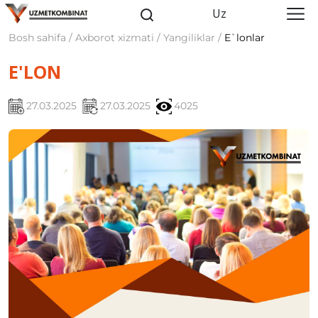
Uz
Bosh sahifa / Axborot xizmati / Yangiliklar /
E`lonlar
E'LON
27.03.2025
27.03.2025
4025