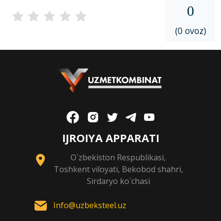
0
(0 ovoz)
IJROIYA APPARATI
O`zbekiston Respublikasi,
Toshkent viloyati, Bekobod shahri,
Sirdaryo ko`chasi
Info@uzbeksteel.uz