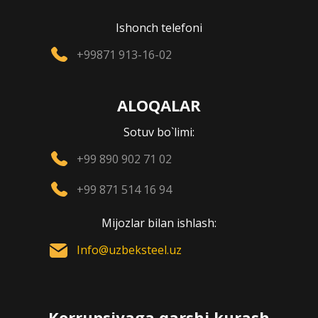
Ishonch telefoni
+99871 913-16-02
ALOQALAR
Sotuv bo`limi:
+99 890 902 71 02
+99 871 514 16 94
Mijozlar bilan ishlash:
Info@uzbeksteel.uz
Korrupsiyaga qarshi kurash