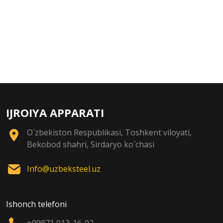
IJROIYA APPARATI
O`zbekiston Respublikasi, Toshkent viloyati,
Bekobod shahri, Sirdaryo ko`chasi
Info@uzbeksteel.uz
Ishonch telefoni