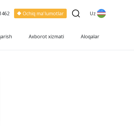
1462
Ochiq ma'lumotlar
Uz
qarish
Axborot xizmati
Aloqalar