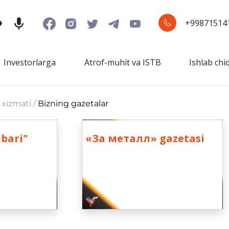
+99871514
Investorlarga
Atrof-muhit va ISTB
Ishlab chi
 xizmati /
Bizning gazetalar
bari"
«За металл» gazetasi