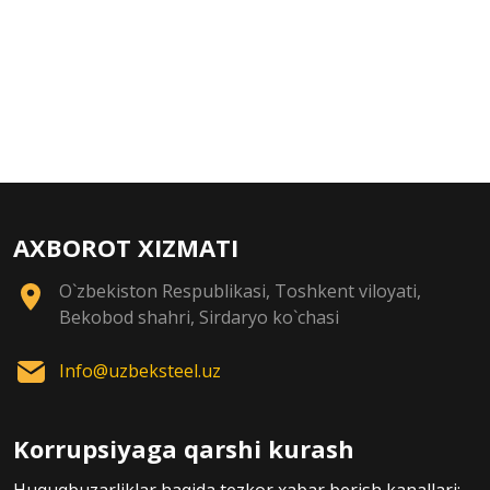
AXBOROT XIZMATI
O`zbekiston Respublikasi, Toshkent viloyati,
Bekobod shahri, Sirdaryo ko`chasi
Info@uzbeksteel.uz
Korrupsiyaga qarshi kurash