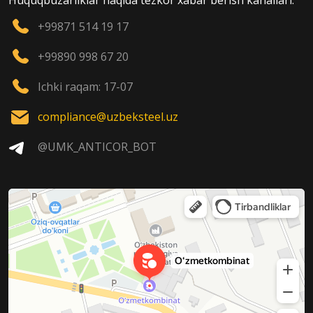
Huquqbuzarliklar haqida tezkor xabar berish kanallari:
+99871 514 19 17
+99890 998 67 20
Ichki raqam: 17-07
compliance@uzbeksteel.uz
@UMK_ANTICOR_BOT