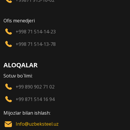
+99871 913-16-02
Ofis menedjeri
+998 71 514-14-23
+998 71 514-13-78
ALOQALAR
Sotuv bo`limi:
+99 890 902 71 02
+99 871 514 16 94
Mijozlar bilan ishlash:
Info@uzbeksteel.uz