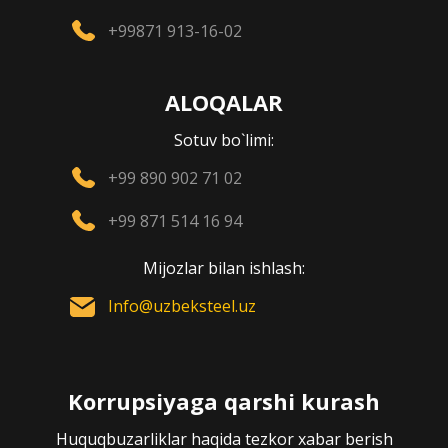
+99871 913-16-02
ALOQALAR
Sotuv bo`limi:
+99 890 902 71 02
+99 871 514 16 94
Mijozlar bilan ishlash:
Info@uzbeksteel.uz
Korrupsiyaga qarshi kurash
Huquqbuzarliklar haqida tezkor xabar berish