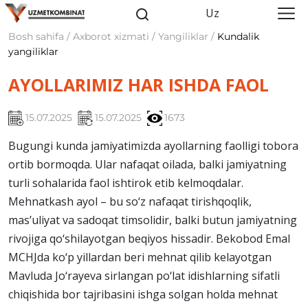
Uz
Bosh sahifa / Axborot xizmati / Yangiliklar /
Kundalik
yangiliklar
AYOLLARIMIZ HAR ISHDA FAOL
15.07.2025
15.07.2025
1673
Bugungi kunda jamiyatimizda ayollarning faolligi tobora
ortib bormoqda. Ular nafaqat oilada, balki jamiyatning
turli sohalarida faol ishtirok etib kelmoqdalar.
Mehnatkash ayol – bu so‘z nafaqat tirishqoqlik,
mas’uliyat va sadoqat timsolidir, balki butun jamiyatning
rivojiga qo‘shilayotgan beqiyos hissadir. Bekobod Emal
MCHJda ko‘p yillardan beri mehnat qilib kelayotgan
Mavluda Jo‘rayeva sirlangan po‘lat idishlarning sifatli
chiqishida bor tajribasini ishga solgan holda mehnat