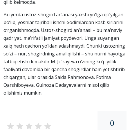
qilib kelmoqda.
Bu yerda ustoz-shogird an’anasi yaxshi yo‘lga qo‘yilgan
bo‘lib, yoshlar tajribali ishchi-xodimlardan kasb sirlarini
o‘rganishmoqda. Ustoz-shogird an’anasi – bu ma’naviy
qadriyat, ma’rifatli jamiyat poydevori. Unga suyangan
xalq hech qachon yo‘ldan adashmaydi. Chunki ustozning
so‘zi – nur, shogirdning amal qilishi – shu nurni hayotga
tatbiq etish demakdir M. Jo‘rayeva o‘zining ko‘p yillik
faoliyati davomida bir qancha shogirdlar ham yetishtirib
chiqargan, ular orasida Saida Rahmonova, Fotima
Qarshiboyeva, Gulnoza Dadayevalarni misol qilib
olishimiz mumkin.
0