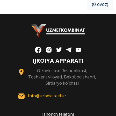
(0 ovoz)
IJROIYA APPARATI
O`zbekiston Respublikasi,
Toshkent viloyati, Bekobod shahri,
Sirdaryo ko`chasi
Info@uzbeksteel.uz
Ishonch telefoni