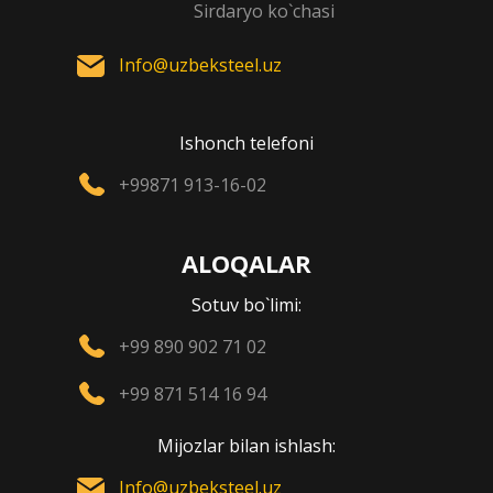
Sirdaryo ko`chasi
Info@uzbeksteel.uz
Ishonch telefoni
+99871 913-16-02
ALOQALAR
Sotuv bo`limi:
+99 890 902 71 02
+99 871 514 16 94
Mijozlar bilan ishlash:
Info@uzbeksteel.uz