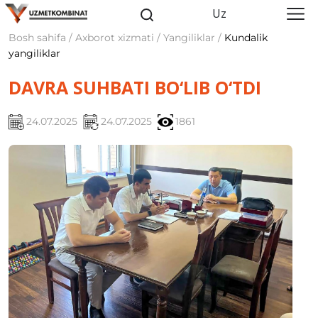
Uz
Bosh sahifa / Axborot xizmati / Yangiliklar /
Kundalik
yangiliklar
DAVRA SUHBATI BO‘LIB O‘TDI
24.07.2025
24.07.2025
1861