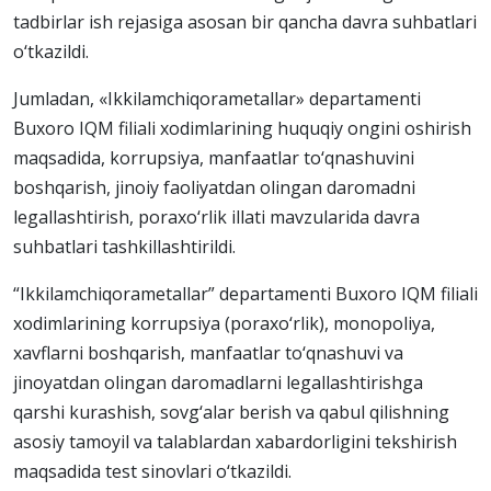
tadbirlar ish rejasiga asosan bir qancha davra suhbatlari
o‘tkazildi.
Jumladan, «Ikkilamchiqorametallar» departamenti
Buxoro IQM filiali xodimlarining huquqiy ongini oshirish
maqsadida, korrupsiya, manfaatlar to‘qnashuvini
boshqarish, jinoiy faoliyatdan olingan daromadni
legallashtirish, poraxo‘rlik illati mavzularida davra
suhbatlari tashkillashtirildi.
“Ikkilamchiqorametallar” departamenti Buxoro IQM filiali
xodimlarining korrupsiya (poraxo‘rlik), monopoliya,
xavflarni boshqarish, manfaatlar to‘qnashuvi va
jinoyatdan olingan daromadlarni legallashtirishga
qarshi kurashish, sovg‘alar berish va qabul qilishning
asosiy tamoyil va talablardan xabardorligini tekshirish
maqsadida test sinovlari o‘tkazildi.