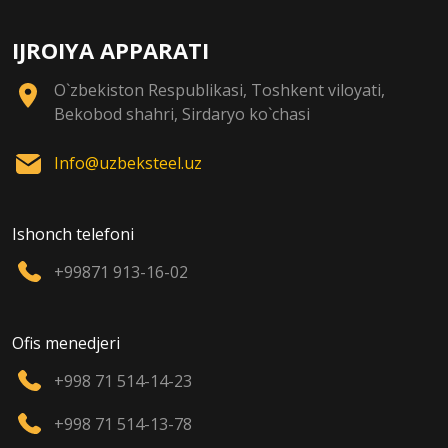
IJROIYA APPARATI
O`zbekiston Respublikasi, Toshkent viloyati,
Bekobod shahri, Sirdaryo ko`chasi
Info@uzbeksteel.uz
Ishonch telefoni
+99871 913-16-02
Ofis menedjeri
+998 71 514-14-23
+998 71 514-13-78