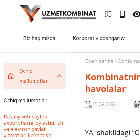
Biz haqimizda
Korporativ boshqaruv
Bosh sahifa / Ochiq m
Ochiq
Kombinatning
ma`lumotlar
havolalar
Ochiq ma`lumotlar
15.02.2024
Rasmiy veb-saytda
axborotlarni joylashtirish
va elektron davlat
YAJ shaklidagi “
xizmatlari ko`rsatish