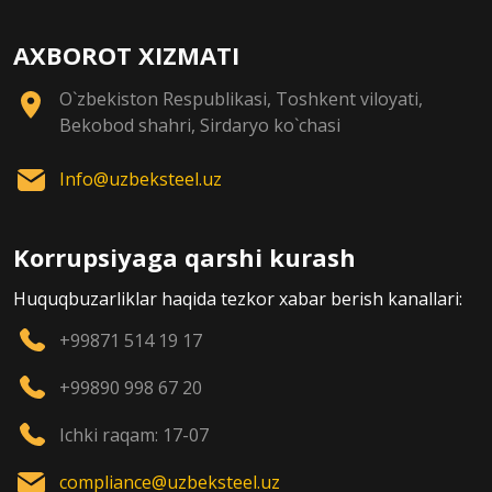
AXBOROT XIZMATI
O`zbekiston Respublikasi, Toshkent viloyati,
Bekobod shahri, Sirdaryo ko`chasi
Info@uzbeksteel.uz
Korrupsiyaga qarshi kurash
Huquqbuzarliklar haqida tezkor xabar berish kanallari:
+99871 514 19 17
+99890 998 67 20
Ichki raqam: 17-07
compliance@uzbeksteel.uz