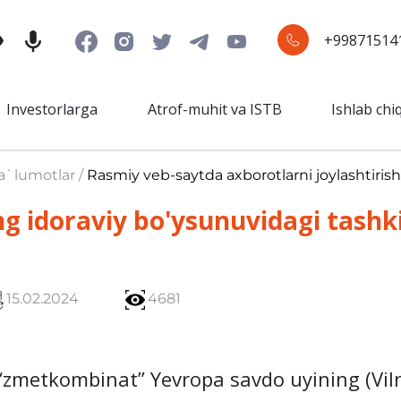
+99871514
Investorlarga
Atrof-muhit va ISTB
Ishlab chi
a`lumotlar /
Rasmiy veb-saytda axborotlarni joylashtirish
 idoraviy bo'ysunuvidagi tashki
15.02.2024
4681
O‘zmetkombinat” Yevropa savdo uyining (Viln