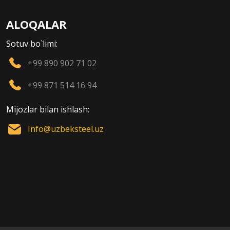
ALOQALAR
Sotuv bo`limi:
+99 890 902 71 02
+99 871 514 16 94
Mijozlar bilan ishlash:
Info@uzbeksteel.uz