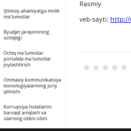
Rasmiy
Ijtimoiy ahamiyatga molik
ma`lumotlar
veb-sayti:
http:/
Byudjet jarayonining
ochiqligi
Ochiq ma`lumotlar
portalida ma`lumotlar
joylashtirish
Ommaviy kommunikatsiya
texnologiyalarining joriy
qilinishi
Korrupsiya holatlarini
barvaqt aniqlash va
ularning oldini olish