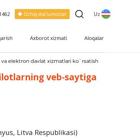
1462
Ochiq ma'lumotlar
Uz
qarish
Axborot xizmati
Aloqalar
 va elektron davlat xizmatlari ko`rsatish
lotlarning veb-saytiga
yus, Litva Respublikasi)