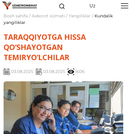
Uz
Bosh sahifa / Axborot xizmati / Yangiliklar /
Kundalik
yangiliklar
TARAQQIYOTGA HISSA
QO‘SHAYOTGAN
TEMIRYO‘LCHILAR
03.08.2025
03.08.2025
1606