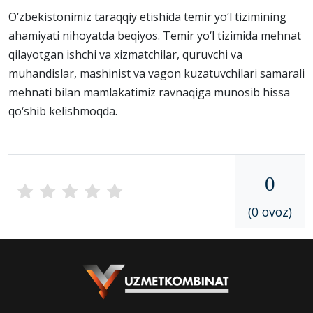
O‘zbekistonimiz taraqqiy etishida temir yo‘l tizimining
ahamiyati nihoyatda beqiyos. Temir yo‘l tizimida mehnat
qilayotgan ishchi va xizmatchilar, quruvchi va
muhandislar, mashinist va vagon kuzatuvchilari samarali
mehnati bilan mamlakatimiz ravnaqiga munosib hissa
qo‘shib kelishmoqda.
0
(0 ovoz)