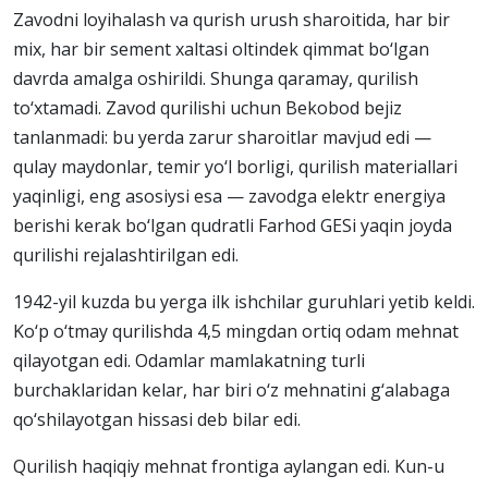
Zavodni loyihalash va qurish urush sharoitida, har bir
mix, har bir sement xaltasi oltindek qimmat bo‘lgan
davrda amalga oshirildi. Shunga qaramay, qurilish
to‘xtamadi. Zavod qurilishi uchun Bekobod bejiz
tanlanmadi: bu yerda zarur sharoitlar mavjud edi —
qulay maydonlar, temir yo‘l borligi, qurilish materiallari
yaqinligi, eng asosiysi esa — zavodga elektr energiya
berishi kerak bo‘lgan qudratli Farhod GESi yaqin joyda
qurilishi rejalashtirilgan edi.
1942-yil kuzda bu yerga ilk ishchilar guruhlari yetib keldi.
Ko‘p o‘tmay qurilishda 4,5 mingdan ortiq odam mehnat
qilayotgan edi. Odamlar mamlakatning turli
burchaklaridan kelar, har biri o‘z mehnatini g‘alabaga
qo‘shilayotgan hissasi deb bilar edi.
Qurilish haqiqiy mehnat frontiga aylangan edi. Kun-u