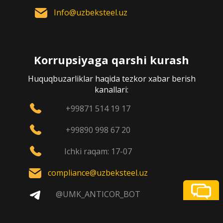
Info@uzbeksteel.uz
Korrupsiyaga qarshi kurash
Huquqbuzarliklar haqida tezkor xabar berish
kanallari:
+99871 514 19 17
+99890 998 67 20
Ichki raqam: 17-07
compliance@uzbeksteel.uz
@UMK_ANTICOR_BOT