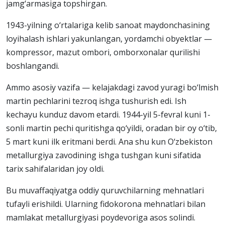
jamg‘armasiga topshirgan.
1943-yilning o‘rtalariga kelib sanoat maydonchasining
loyihalash ishlari yakunlangan, yordamchi obyektlar —
kompressor, mazut ombori, omborxonalar qurilishi
boshlangandi.
Ammo asosiy vazifa — kelajakdagi zavod yuragi bo‘lmish
martin pechlarini tezroq ishga tushurish edi. Ish
kechayu kunduz davom etardi. 1944-yil 5-fevral kuni 1-
sonli martin pechi quritishga qo‘yildi, oradan bir oy o‘tib,
5 mart kuni ilk eritmani berdi. Ana shu kun O‘zbekiston
metallurgiya zavodining ishga tushgan kuni sifatida
tarix sahifalaridan joy oldi.
Bu muvaffaqiyatga oddiy quruvchilarning mehnatlari
tufayli erishildi. Ularning fidokorona mehnatlari bilan
mamlakat metallurgiyasi poydevoriga asos solindi.