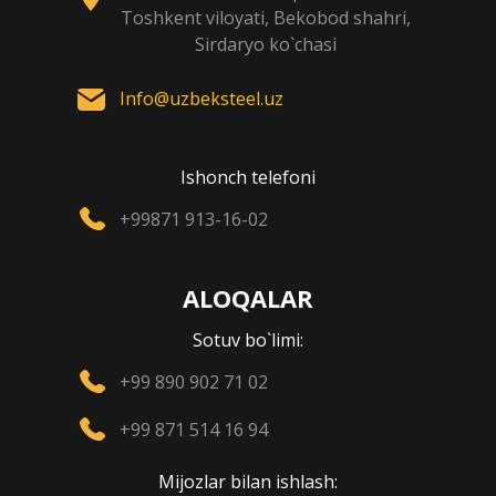
Toshkent viloyati, Bekobod shahri,
Sirdaryo ko`chasi
Info@uzbeksteel.uz
Ishonch telefoni
+99871 913-16-02
ALOQALAR
Sotuv bo`limi:
+99 890 902 71 02
+99 871 514 16 94
Mijozlar bilan ishlash: