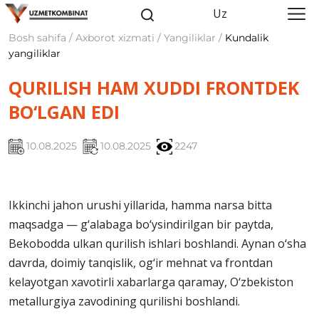
Uz
Bosh sahifa / Axborot xizmati / Yangiliklar /
Kundalik
yangiliklar
QURILISH HAM XUDDI FRONTDEK
BO‘LGAN EDI
10.08.2025
10.08.2025
2247
Ikkinchi jahon urushi yillarida, hamma narsa bitta
maqsadga — g‘alabaga bo‘ysindirilgan bir paytda,
Bekobodda ulkan qurilish ishlari boshlandi. Aynan o‘sha
davrda, doimiy tanqislik, og‘ir mehnat va frontdan
kelayotgan xavotirli xabarlarga qaramay, O‘zbekiston
metallurgiya zavodining qurilishi boshlandi.