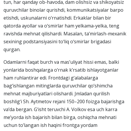
tun, har qanday ob-havoda, dam olishsiz va shikoyatsiz
quruvchilar binolar qurishdi, kommunikatsiyalar barpo
etishdi, uskunalarni o‘rnatishdi. Erkaklar bilan bir
qatorda ayollar va o‘smirlar ham yelkama-yelka, teng
ravishda mehnat qilishardi. Masalan, ta’mirlash-mexanik
sexining podstansiyasini to‘liq o‘smirlar brigadasi
qurgan.
Odamlarni faqat burch va mas’uliyat hissi emas, balki
yonlarida boshqalarga o‘rnak k’rsatib ishlayotganlar
ham ruhlantirar edi. Frontdagi g‘alabalarga
bag‘ishlangan mitinglarda quruvchilar qo’shimcha
mehnat majburiyatlari olishardi. Jmladan qurilish
boshlig‘i Sh. Aytmetov rejani 150–200 foizga bajarishga
va’da bergan. G‘isht teruvchi A. Volkov esa uch karra
me’yorda ish bajarish bilan birga, oshiqcha mehnati
uchun to’langan ish haqini frontga yordam