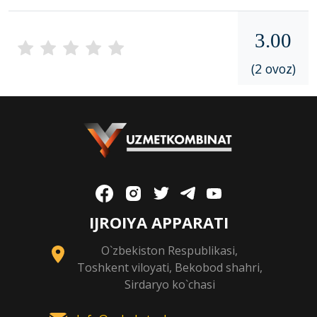
3.00
(2 ovoz)
IJROIYA APPARATI
O`zbekiston Respublikasi,
Toshkent viloyati, Bekobod shahri,
Sirdaryo ko`chasi