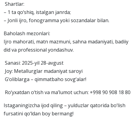
Shartlar:
– 1 ta qo‘shiq, istalgan janrda;
– Jonli ijro, fonogramma yoki sozandalar bilan.
Baholash mezonlari:
Ijro mahorati, matn mazmuni, sahna madaniyati, badiiy
did va professional yondashuv.
Sanasi: 2025-yil 28-avgust
Joy: Metallurglar madaniyat saroyi
G‘oliblarga – qimmatbaho sovg‘alar!
Ro‘yxatdan o‘tish va ma’lumot uchun: +998 90 908 18 80
Istaganingizcha ijod qiling – yulduzlar qatorida bo‘lish
fursatini qo‘ldan boy bermang!