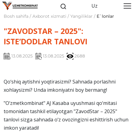
Uz
Bosh sahifa / Axborot xizmati / Yangiliklar /
E`lonlar
"ZAVODSTAR – 2025":
ISTE’DODLAR TANLOVI
13.08.2025
13.08.2025
2688
Qo‘shiq aytishni yoqtirasizmi? Sahnada porlashni
xohlaysizmi? Unda imkoniyatni boy bermang!
"O‘zmetkombinat" AJ Kasaba uyushmasi qo‘mitasi
tomonidan tashkil etilayotgan "ZavodStar – 2025"
tanlovi sizga sahnada o‘z ovozingizni eshittirish uchun
imkon yaratadi!