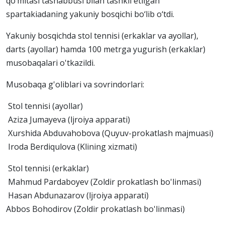
qo‘mitasi tashabbusi bilan tashkil etilgan
spartakiadaning yakuniy bosqichi bo‘lib o‘tdi.
Yakuniy bosqichda stol tennisi (erkaklar va ayollar),
darts (ayollar) hamda 100 metrga yugurish (erkaklar)
musobaqalari o'tkazildi.
Musobaqa g'oliblari va sovrindorlari:
Stol tennisi (ayollar)
Aziza Jumayeva (ljroiya apparati)
Xurshida Abduvahobova (Quyuv-prokatlash majmuasi)
Iroda Berdiqulova (Klining xizmati)
Stol tennisi (erkaklar)
Mahmud Pardaboyev (Zoldir prokatlash bo'linmasi)
Hasan Abdunazarov (ljroiya apparati)
Abbos Bohodirov (Zoldir prokatlash bo'linmasi)