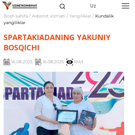
Uz
Bosh sahifa / Axborot xizmati / Yangiliklar /
Kundalik
yangiliklar
SPARTAKIADANING YAKUNIY
BOSQICHI
16.08.2025
16.08.2025
1943