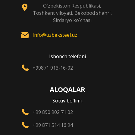
O`zbekiston Respublikasi,
Toshkent viloyati, Bekobod shahri,
Sirdaryo ko`chasi
Info@uzbeksteel.uz
Ishonch telefoni
+99871 913-16-02
ALOQALAR
Sotuv bo`limi:
+99 890 902 71 02
+99 871 514 16 94