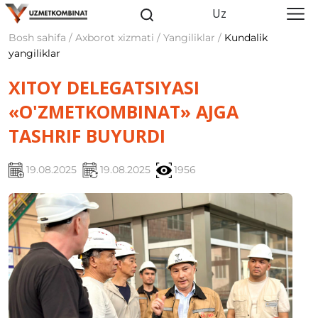
Uz
Bosh sahifa / Axborot xizmati / Yangiliklar /
Kundalik
yangiliklar
XITOY DELEGATSIYASI
«O'ZMETKOMBINAT» AJGA
TASHRIF BUYURDI
19.08.2025
19.08.2025
1956