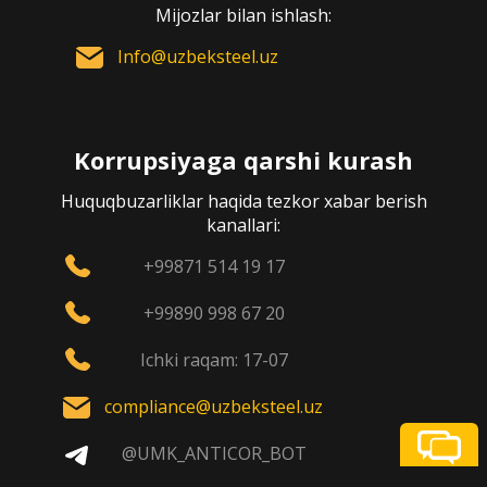
Mijozlar bilan ishlash:
Info@uzbeksteel.uz
Korrupsiyaga qarshi kurash
Huquqbuzarliklar haqida tezkor xabar berish
kanallari:
+99871 514 19 17
+99890 998 67 20
Ichki raqam: 17-07
compliance@uzbeksteel.uz
@UMK_ANTICOR_BOT