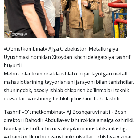
«O'zmetkombinat» AJga O‘zbekiston Metallurgiya
Uyushmasi nomidan Xitoydan ishchi delegatsiya tashrif
buyurdi.
Mehmonlar kombinatda ishlab chiqarilayotgan metall
mahsulotlarining tayyorlanishl jarayoni bilan tanishdilar,
shuningdek, asosiy ishlab chiqarish bo‘linmalari texnik
quvvatlari va ishning tashkil qilinishini baholashdi.
Tashrif «O'zmetkombinat» AJ Boshqaruvi raisi - Bosh
direktori Bahodir Abdullayev ishtirokida amalga oshirildi.
Bunday tashriflar biznes aloqalarni mustahkamlashga
va hamkorlik uchun yangi imkoniyatlar ochishga xizmat