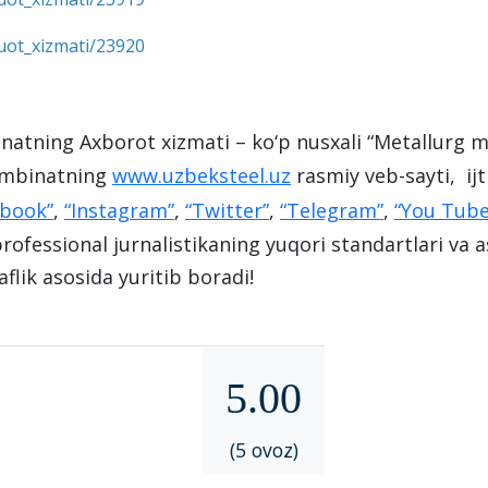
uot_xizmati/23920
ning Axborot xizmati – ko‘p nusxali “Mеtallurg m
kombinatning
www.uzbeksteel.uz
rasmiy veb-sayti, ij
ebook”
,
“Instagram”
,
“Twitter”
,
“Telegram”
,
“You Tube
rofessional jurnalistikaning yuqori standartlari va as
aflik asosida yuritib boradi!
5.00
(5 ovoz)