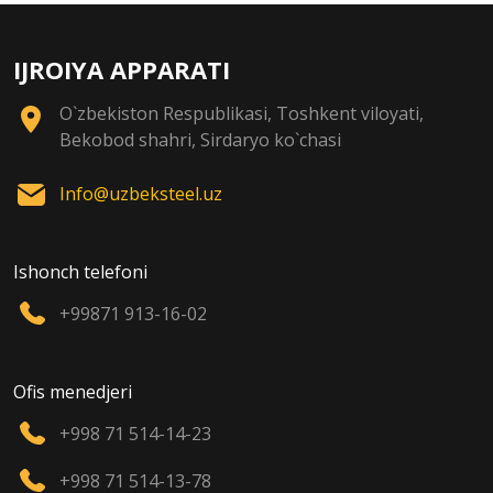
IJROIYA APPARATI
O`zbekiston Respublikasi, Toshkent viloyati,
Bekobod shahri, Sirdaryo ko`chasi
Info@uzbeksteel.uz
Ishonch telefoni
+99871 913-16-02
Ofis menedjeri
+998 71 514-14-23
+998 71 514-13-78