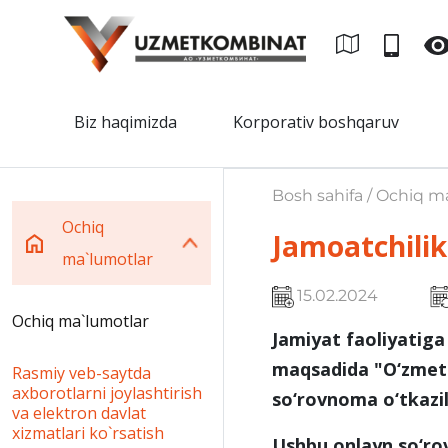
Biz haqimizda
Korporativ boshqaruv
Bosh sahifa / Ochiq m
Ochiq
Jamoatchilik 
ma`lumotlar
15.02.2024
Ochiq ma`lumotlar
Jamiyat faoliyatiga
maqsadida "O‘zmetk
Rasmiy veb-saytda
axborotlarni joylashtirish
so‘rovnoma o‘tkazil
va elektron davlat
xizmatlari ko`rsatish
Ushbu onlayn so‘rov