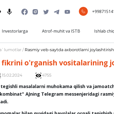
+99871514
Investorlarga
Atrof-muhit va ISTB
Ishlab chi
a`lumotlar /
Rasmiy veb-saytda axborotlarni joylashtirish
fikrini o'rganish vositalarining jo
15.02.2024
4755
 tegishli masalalarni muhokama qilish va jamoatchil
ombinat" AJning Telegram messenjeridagi rasmiy
adi.
nomalar bilan quyidagi havolalar orqali tanishis