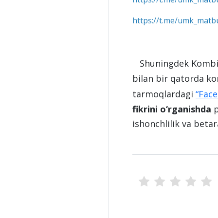
https://t.me/umk_matb
Shuningdek Kombinat
bilan bir qatorda 
tarmoqlardagi
“Fac
fikrini o‘rganishda
p
ishonchlilik va betar