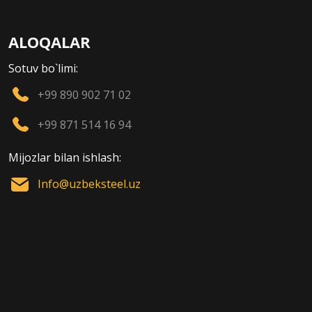
ALOQALAR
Sotuv bo`limi:
+99 890 902 71 02
+99 871 514 16 94
Mijozlar bilan ishlash:
Info@uzbeksteel.uz