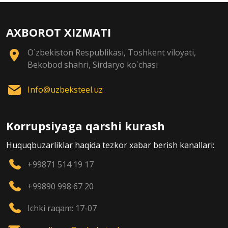
AXBOROT XIZMATI
O`zbekiston Respublikasi, Toshkent viloyati,
Bekobod shahri, Sirdaryo ko`chasi
Info@uzbeksteel.uz
Korrupsiyaga qarshi kurash
Huquqbuzarliklar haqida tezkor xabar berish kanallari:
+99871 514 19 17
+99890 998 67 20
Ichki raqam: 17-07