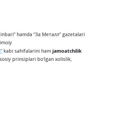
inbari” hamda “За Металл” gazеtalari
timoiy
”
kabi sahifalarini ham
jamoatchilik
osiy prinsiplari bo‘lgan xolislik,