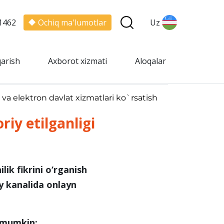
1462
Ochiq ma'lumotlar
Uz
qarish
Axborot xizmati
Aloqalar
 va elektron davlat xizmatlari ko`rsatish
riy etilganligi
ik fikrini o‘rganish
 kanalida onlayn
h mumkin: