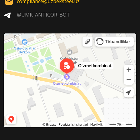
compliance@uzbeksteel.uz
@UMK_ANTICOR_BOT