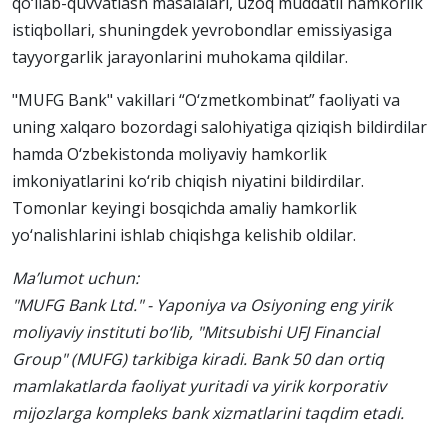
qo‘llab-quvvatlash masalalari, uzoq muddatli hamkorlik
istiqbollari, shuningdek yevrobondlar emissiyasiga
tayyorgarlik jarayonlarini muhokama qildilar.
"MUFG Bank" vakillari “O‘zmetkombinat” faoliyati va
uning xalqaro bozordagi salohiyatiga qiziqish bildirdilar
hamda O‘zbekistonda moliyaviy hamkorlik
imkoniyatlarini ko‘rib chiqish niyatini bildirdilar.
Tomonlar keyingi bosqichda amaliy hamkorlik
yo‘nalishlarini ishlab chiqishga kelishib oldilar.
Ma’lumot uchun:
"MUFG Bank Ltd." - Yaponiya va Osiyoning eng yirik
moliyaviy instituti bo‘lib, "Mitsubishi UFJ Financial
Group" (MUFG) tarkibiga kiradi. Bank 50 dan ortiq
mamlakatlarda faoliyat yuritadi va yirik korporativ
mijozlarga kompleks bank xizmatlarini taqdim etadi.