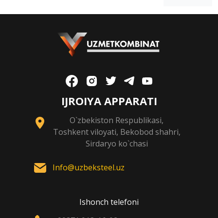
IJROIYA APPARATI
O`zbekiston Respublikasi,
Toshkent viloyati, Bekobod shahri,
Sirdaryo ko`chasi
Info@uzbeksteel.uz
Ishonch telefoni