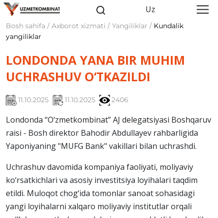
Uz
Bosh sahifa / Axborot xizmati / Yangiliklar /
Kundalik
yangiliklar
LONDONDA YANA BIR MUHIM
UCHRASHUV O‘TKAZILDI
11.10.2025
11.10.2025
2406
Londonda “O‘zmetkombinat” AJ delegatsiyasi Boshqaruv
raisi - Bosh direktor Bahodir Abdullayev rahbarligida
Yaponiyaning "MUFG Bank" vakillari bilan uchrashdi.
Uchrashuv davomida kompaniya faoliyati, moliyaviy
ko‘rsatkichlari va asosiy investitsiya loyihalari taqdim
etildi. Muloqot chog‘ida tomonlar sanoat sohasidagi
yangi loyihalarni xalqaro moliyaviy institutlar orqali