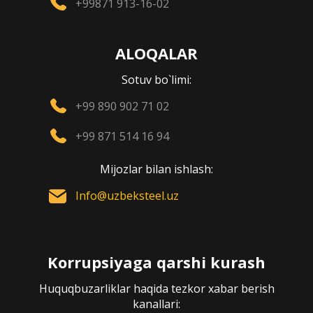
+99871 913-16-02
ALOQALAR
Sotuv bo`limi:
+99 890 902 71 02
+99 871 514 16 94
Mijozlar bilan ishlash:
Info@uzbeksteel.uz
Korrupsiyaga qarshi kurash
Huquqbuzarliklar haqida tezkor xabar berish
kanallari: