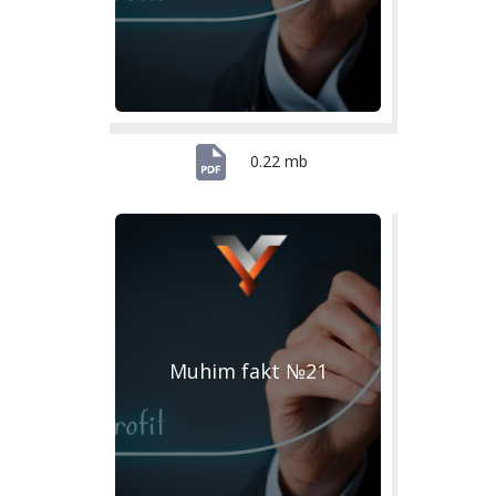
0.22 mb
Muhim fakt №21