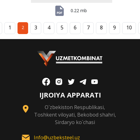
0.22 mb
1
3
4
5
6
7
8
9
10
2
IJROIYA APPARATI
O`zbekiston Respublikasi,
Toshkent viloyati, Bekobod shahri,
Sirdaryo ko`chasi
Info@uzbeksteel.uz