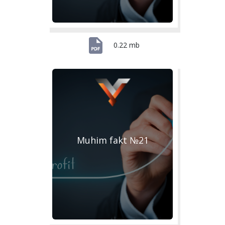
0.22 mb
Muhim fakt №21