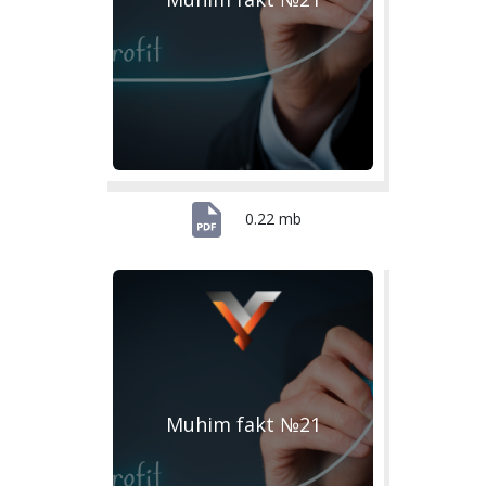
0.22 mb
Muhim fakt №21