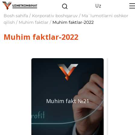
Uz
Bosh sahifa / Korporativ boshqaruv / Ma`lumotlarni oshkor
qilish / Muhim faktlar /
Muhim faktlar-2022
Muhim faktlar-2022
Muhim fakt №21