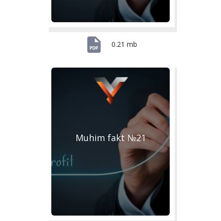
0.21 mb
Muhim fakt №21