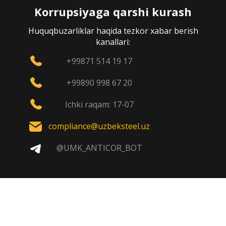
Korrupsiyaga qarshi kurash
Huquqbuzarliklar haqida tezkor xabar berish
kanallari:
+99871 514 19 17
+99890 998 67 20
Ichki raqam: 17-07
compliance@uzbeksteel.uz
@UMK_ANTICOR_BOT