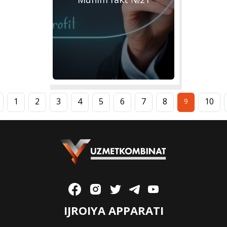
1
2
3
4
5
6
7
8
10
9
IJROIYA APPARATI