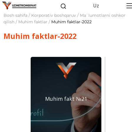
Uz
Bosh sahifa / Korporativ boshqaruv / Ma`lumotlarni oshkor
qilish / Muhim faktlar /
Muhim faktlar-2022
Muhim faktlar-2022
Muhim fakt №21