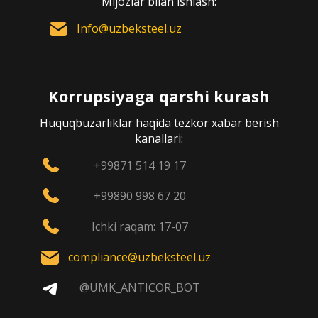
Mijozlar bilan ishlash:
Info@uzbeksteel.uz
Korrupsiyaga qarshi kurash
Huquqbuzarliklar haqida tezkor xabar berish
kanallari:
+99871 514 19 17
+99890 998 67 20
Ichki raqam: 17-07
compliance@uzbeksteel.uz
@UMK_ANTICOR_BOT