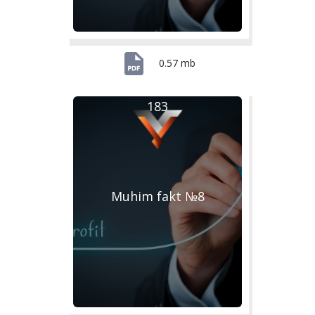
0.57 mb
183
Muhim fakt №8