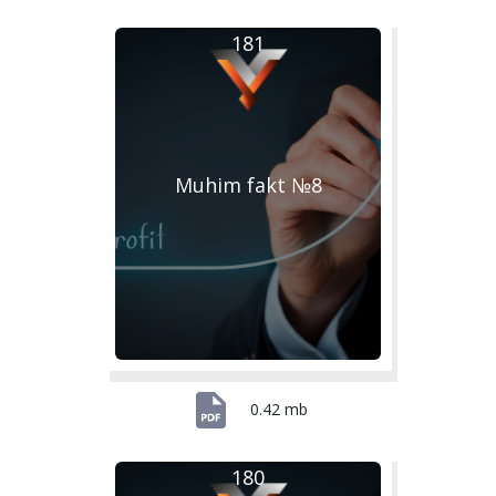
181
Muhim fakt №8
0.42 mb
180