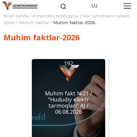
Uz
Bosh sahifa / Korporativ boshqaruv / Ma`lumotlarni oshkor
qilish / Muhim faktlar /
Muhim faktlar-2026
Muhim faktlar-2026
192
Muhim fakt №21 /
"Hududiy elektr
tarmoqlari” AJ /
06.08.2026