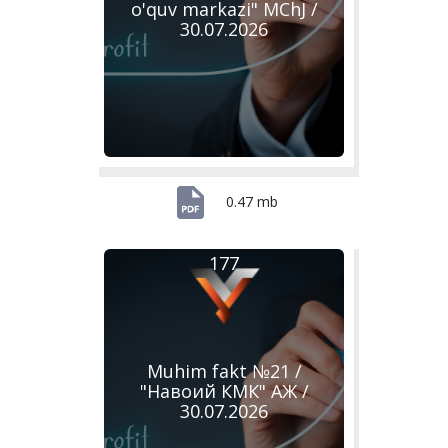
o'quv markazi" MChJ /
30.07.2026
0.47 mb
177
Muhim fakt №21 /
"Навоий КМК" АЖ /
30.07.2026