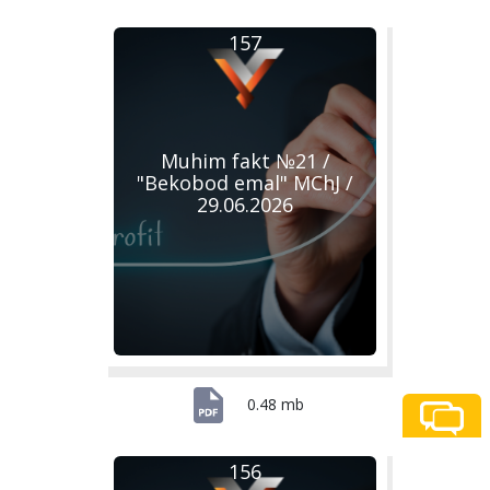
157
Muhim fakt №21 /
"Bekobod emal" MChJ /
29.06.2026
0.48 mb
156