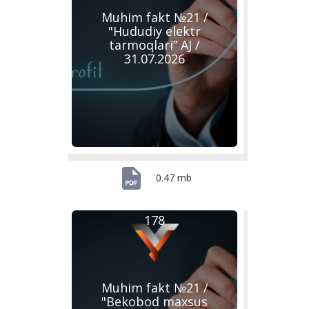
Muhim fakt №21 /
"Hududiy elektr
tarmoqlari” AJ /
31.07.2026
0.47 mb
178
Muhim fakt №21 /
"Bekobod maxsus