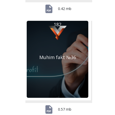
0.42 mb
182
Muhim fakt №36
0.57 mb