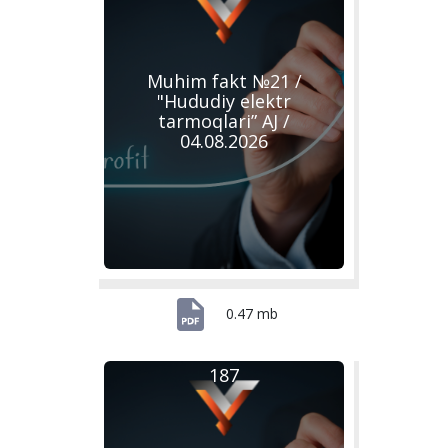
Muhim fakt №21 /
"Hududiy elektr
tarmoqlari” AJ /
04.08.2026
0.47 mb
187