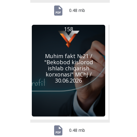
0.48 mb
158
Muhim fakt №21 /
"Bekobod kislorod
ishlab chiqarish
korxonasi" MChJ /
30.06.2026
0.48 mb