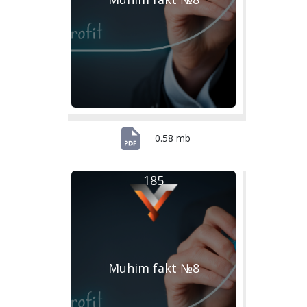
0.58 mb
185
Muhim fakt №8