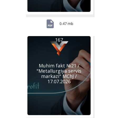
0.47 mb
167
Muhim fakt №21 /
"Metallurgiya servis
markazi" MChJ /
17.07.2026