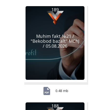
189
Muhim fakt №21 /
"Bekobod bazalt" MChJ
/ 05.08.2026
0.48 mb
188