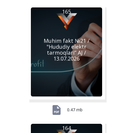
165
Muhim fakt №21 /
"Hududiy elektr
tarmoqlari” AJ /
13.07.2026
0.47 mb
164