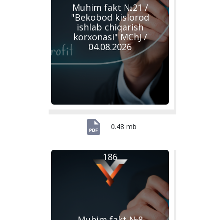
Muhim fakt №21 /
"Bekobod kislorod
ishlab chiqarish
korxonasi" MChJ /
04.08.2026
0.48 mb
186
Muhim fakt №8