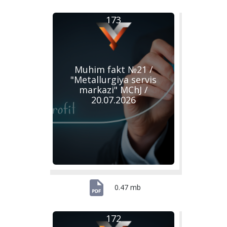
173
Muhim fakt №21 /
"Metallurgiya servis
markazi" MChJ /
20.07.2026
0.47 mb
172