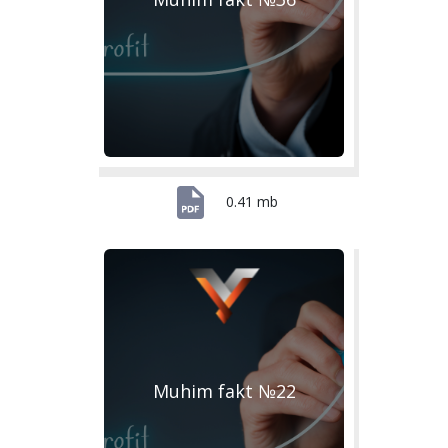
0.41 mb
Muhim fakt №22