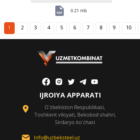
0.21 mb
2
3
4
5
6
7
8
9
10
1
IJROIYA APPARATI
O`zbekiston Respublikasi,
Toshkent viloyati, Bekobod shahri,
Sirdaryo ko`chasi
Info@uzbeksteel.uz