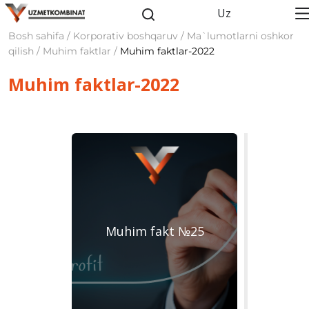
Uz
Bosh sahifa / Korporativ boshqaruv / Ma`lumotlarni oshkor
qilish / Muhim faktlar /
Muhim faktlar-2022
Muhim faktlar-2022
Muhim fakt №25