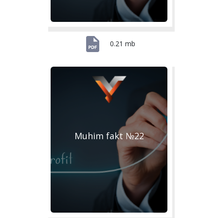
0.21 mb
Muhim fakt №22