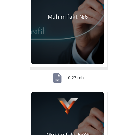
Muhim fakt №6
0.27 mb
Muhim fakt №36