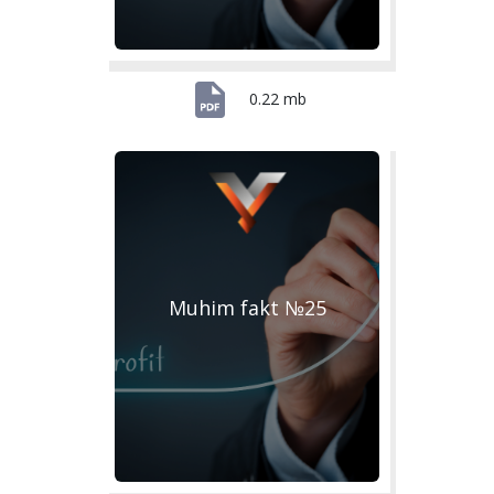
0.22 mb
Muhim fakt №25