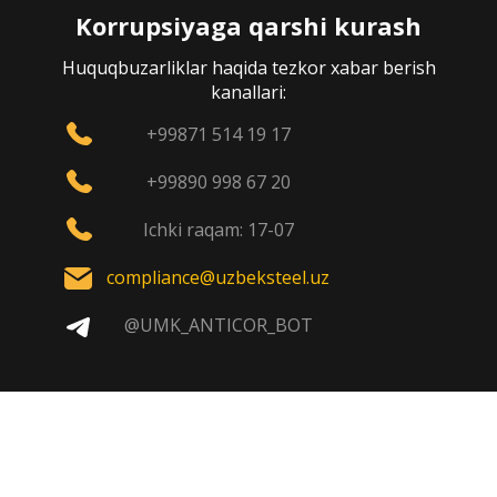
Korrupsiyaga qarshi kurash
Huquqbuzarliklar haqida tezkor xabar berish
kanallari:
+99871 514 19 17
+99890 998 67 20
Ichki raqam: 17-07
compliance@uzbeksteel.uz
@UMK_ANTICOR_BOT