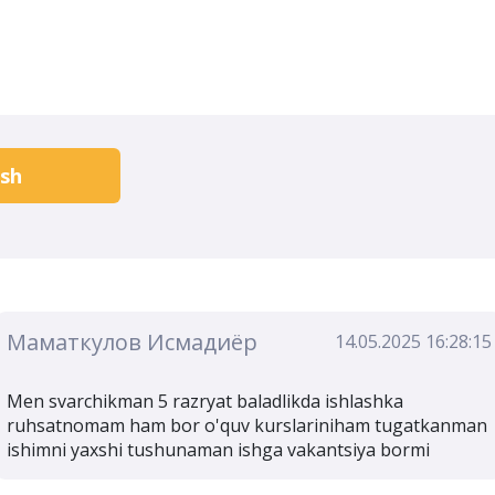
ish
Маматкулов Исмадиёр
14.05.2025 16:28:15
Men svarchikman 5 razryat baladlikda ishlashka
ruhsatnomam ham bor o'quv kurslariniham tugatkanman
ishimni yaxshi tushunaman ishga vakantsiya bormi