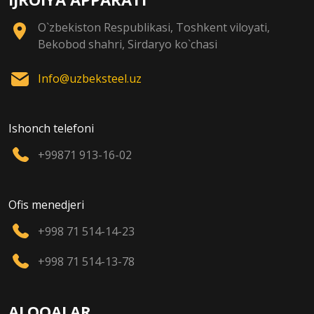
O`zbekiston Respublikasi, Toshkent viloyati,
Bekobod shahri, Sirdaryo ko`chasi
Info@uzbeksteel.uz
Ishonch telefoni
+99871 913-16-02
Ofis menedjeri
+998 71 514-14-23
+998 71 514-13-78
ALOQALAR