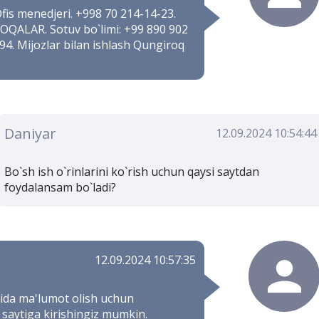
fis menedjeri. +998 70 214-14-23.
OQALAR. Sotuv bo`limi: +99 890 902
94. Mijozlar bilan ishlash Qungiroq
Daniyar
12.09.2024 10:54:44
Bo`sh ish o`rinlarini ko`rish uchun qaysi saytdan
foydalansam bo`ladi?
12.09.2024 10:57:35
aqida ma'lumot olish uchun
saytiga kirishingiz mumkin.