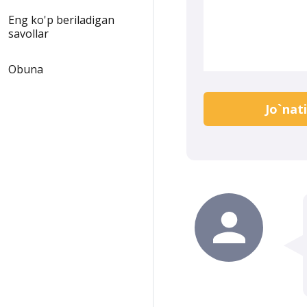
Eng ko'p beriladigan
savollar
Obuna
Jo`nat