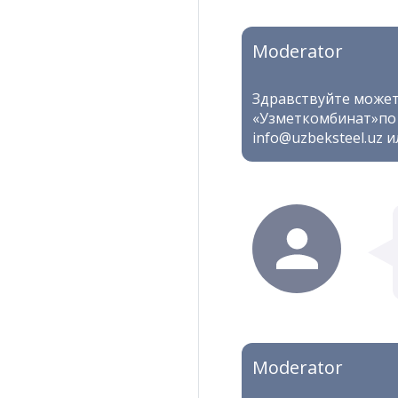
Moderator
Здравствуйте может
«Узметкомбинат»по
info@uzbeksteel.uz и
Moderator