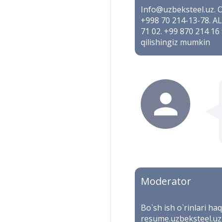
Info@uzbeksteel.uz. O
+998 70 214-13-78. AL
71 02. +99 870 214 16 
qilishingiz mumkin
Moderator
Bo`sh ish o`rinlari h
resume.uzbeksteel.uz 