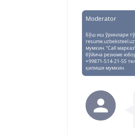
Moderator
Бўш иш ўринлари тў
resume.uzbeksteel.u
мумкин. “Сall марка
бўйича резюме юбо
+99871-514-21-55 те
қилиши мумкин.