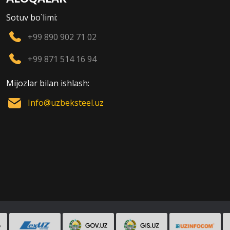
Sotuv bo`limi:
+99 890 902 71 02
+99 871 514 16 94
Mijozlar bilan ishlash:
Info@uzbeksteel.uz