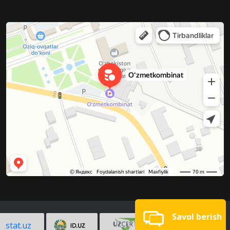
Savol berish
stat.uz