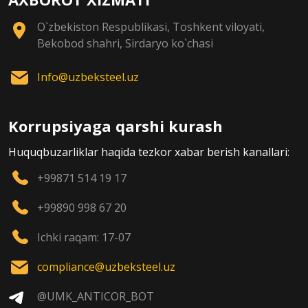
O`zbekiston Respublikasi, Toshkent viloyati,
Bekobod shahri, Sirdaryo ko`chasi
Info@uzbeksteel.uz
Korrupsiyaga qarshi kurash
Huquqbuzarliklar haqida tezkor xabar berish kanallari:
+99871 514 19 17
+99890 998 67 20
Ichki raqam: 17-07
compliance@uzbeksteel.uz
@UMK_ANTICOR_BOT