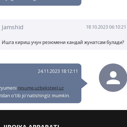
Jamshid
18.10.2023 06:10:21
Ишга кириш учун резюмени кандай жунатсам булади?
24.11.2023 18:12:11
ezyumeni
resume.uzbeksteel.uz
atdan o'tib jo'natishingiz mumkin.
IJROIYA APPARATI