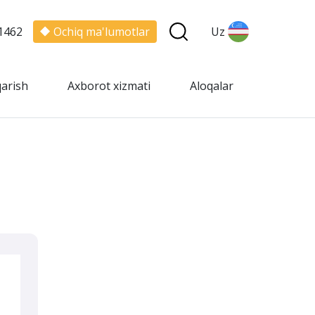
1462
Ochiq ma'lumotlar
Uz
qarish
Axborot xizmati
Aloqalar