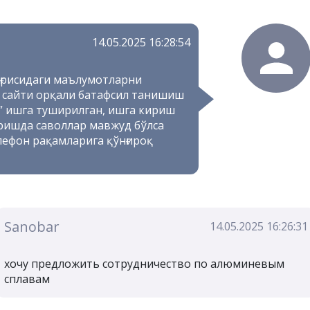
14.05.2025 16:28:54
ғрисидаги маълумотларни
z сайти орқали батафсил танишиш
з” ишга туширилган, ишга кириш
ришда саволлар мавжуд бўлса
лефон рақамларига қўнғироқ
Sanobar
14.05.2025 16:26:31
хочу предложить сотрудничество по алюминевым
сплавам