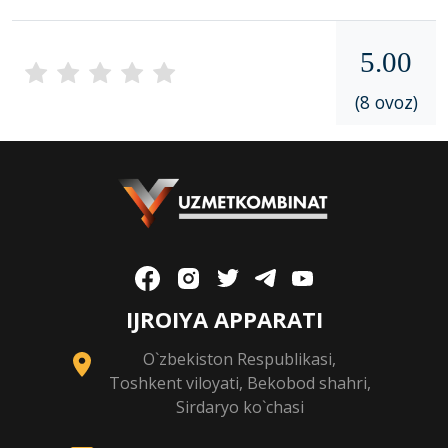
5.00
(8 ovoz)
IJROIYA APPARATI
O`zbekiston Respublikasi,
Toshkent viloyati, Bekobod shahri,
Sirdaryo ko`chasi