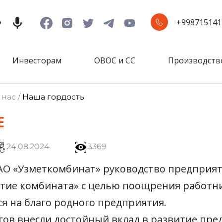
+998715141
Инвесторам
ОВОС и СС
Производств
 нас /
Наша гордость
Е
24.08.2024
3369
 АО «Узметкомбинат» руководство предприя
итие комбината» с целью поощрения работн
я на благо родного предприятия.
ов внесли достойный вклад в развитие пред