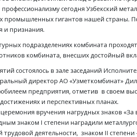
 профессионализму сегодня Узбекский мета
х промышленных гигантов нашей страны. П
я и признания.
уктурных подразделениях комбината проход
отников комбината, внесших достойный вкла
тий состоялось в зале заседаний Исполните
еральный директор АО «Узметкомбинат» Ди
 юбилеем предприятия, отметив в своем вы
 достижениях и перспективных планах.
 церемония вручения нагрудных знаков «За 
ным знаком I степени наградили металлур
й трудовой деятельности, знаком II степени –