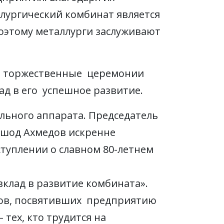
ллургический комбинат является
оэтому металлурги заслуживают
ят торжественные церемонии
д в его успешное развитие.
льного аппарата. Председатель
лшод Ахмедов искренне
ступлении о славном 80-летнем
вклад в развитие комбината».
гов, посвятивших предприятию
 тех, кто трудится на