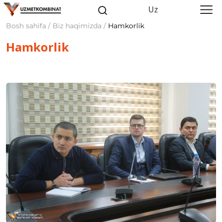
Uz
Bosh sahifa / Biz haqimizda /
Hamkorlik
Hamkorlik