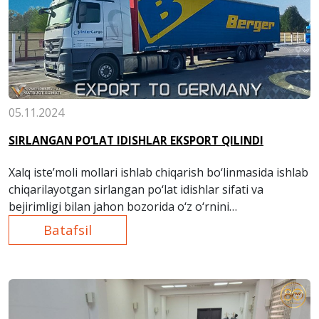
05.11.2024
SIRLANGAN PO‘LAT IDISHLAR EKSPORT QILINDI
Xalq iste’moli mollari ishlab chiqarish bo‘linmasida ishlab
chiqarilayotgan sirlangan po‘lat idishlar sifati va
bejirimligi bilan jahon bozorida o‘z o‘rnini
mustahkamlab bormoqda.
Batafsil