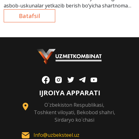
asbob-uskunalar yetkazib berish bo‘yicha shartnoma
imzolangan.
Batafsil
IJROIYA APPARATI
O`zbekiston Respublikasi,
Toshkent viloyati, Bekobod shahri,
Sirdaryo ko`chasi
Info@uzbeksteel.uz