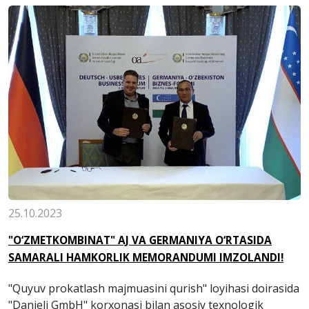
25.10.2023
"O‘ZMETKOMBINAT" AJ VA GERMANIYA O‘RTASIDA
SAMARALI HAMKORLIK MEMORANDUMI IMZOLANDI!
"Quyuv prokatlash majmuasini qurish" loyihasi doirasida
"Danieli GmbH" korxonasi bilan asosiy texnologik