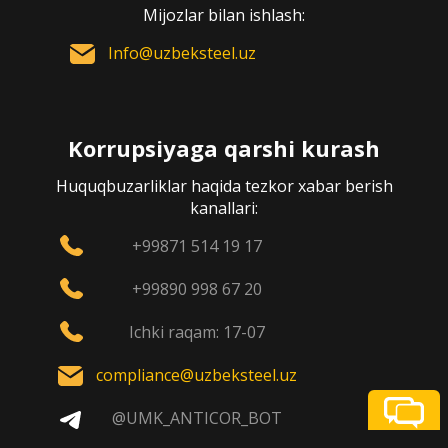
Mijozlar bilan ishlash:
Info@uzbeksteel.uz
Korrupsiyaga qarshi kurash
Huquqbuzarliklar haqida tezkor xabar berish
kanallari:
+99871 514 19 17
+99890 998 67 20
Ichki raqam: 17-07
compliance@uzbeksteel.uz
@UMK_ANTICOR_BOT