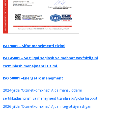
ISO 9001 – Sifat menejmenti tizimi
ISO 45001 – Sog‘liqni saqlash va mehnat xavfsizligini
ta'minlash menejmenti tizimi.
ISO 50001 –Energetik menejment
2024-yilda “O‘zmetkombinat” AJda mahsulotlarni
sertifikatlashtirish va menejment tizimlari bo‘yicha hisobot
2026-yilda “O‘zmetkombinat” AJda Integratsiyalashgan