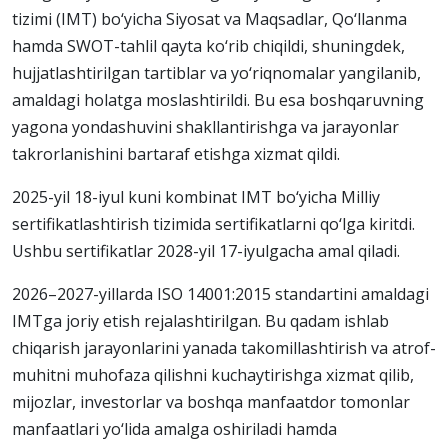
tizimi (IMT) bo‘yicha Siyosat va Maqsadlar, Qo‘llanma
hamda SWOT-tahlil qayta ko‘rib chiqildi, shuningdek,
hujjatlashtirilgan tartiblar va yo‘riqnomalar yangilanib,
amaldagi holatga moslashtirildi. Bu esa boshqaruvning
yagona yondashuvini shakllantirishga va jarayonlar
takrorlanishini bartaraf etishga xizmat qildi.
2025-yil 18-iyul kuni kombinat IMT bo‘yicha Milliy
sertifikatlashtirish tizimida sertifikatlarni qo‘lga kiritdi.
Ushbu sertifikatlar 2028-yil 17-iyulgacha amal qiladi.
2026–2027-yillarda ISO 14001:2015 standartini amaldagi
IMTga joriy etish rejalashtirilgan. Bu qadam ishlab
chiqarish jarayonlarini yanada takomillashtirish va atrof-
muhitni muhofaza qilishni kuchaytirishga xizmat qilib,
mijozlar, investorlar va boshqa manfaatdor tomonlar
manfaatlari yo‘lida amalga oshiriladi hamda