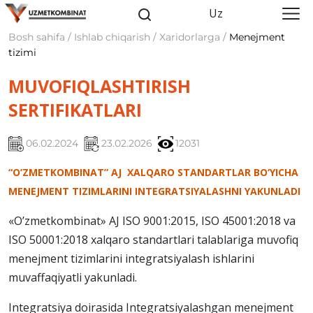
Uz
Bosh sahifa / Ishlab chiqarish / Xaridorlarga /
Menejment
tizimi
MUVOFIQLASHTIRISH
SERTIFIKATLARI
06.02.2024
23.02.2026
12031
“O’ZMETKOMBINAT” AJ XALQARO STANDARTLAR BO‘YICHA
MENEJMENT TIZIMLARINI INTEGRATSIYALASHNI YAKUNLADI
«O’zmetkombinat» AJ ISO 9001:2015, ISO 45001:2018 va
ISO 50001:2018 xalqaro standartlari talablariga muvofiq
menejment tizimlarini integratsiyalash ishlarini
muvaffaqiyatli yakunladi.
Integratsiya doirasida Integratsiyalashgan menejment