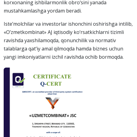
korxonaning ishbilarmonlik obro‘sini yanada
mustahkamlashga yordam beradi.
Iste’molchilar va investorlar ishonchini oshirishga intilib,
«O’zmetkombinat» AJ iqtisodiy ko‘rsatkichlarni tizimli
ravishda yaxshilamoqda, qonunchilik va normativ
talablarga qat’iy amal qilmoqda hamda biznes uchun
yangi imkoniyatlarni izchil ravishda ochib bormoqda.