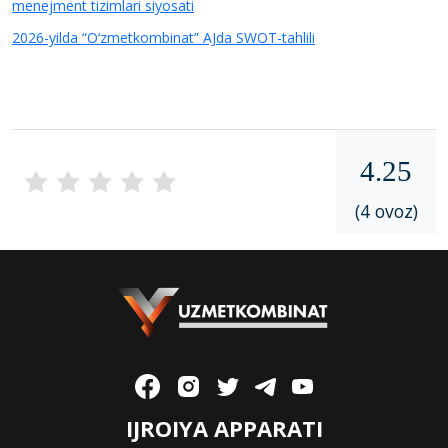
menejment tizimlari siyosati
2026-yilda “O‘zmetkombinat” AJda SWOT-tahlili
4.25
(4 ovoz)
IJROIYA APPARATI